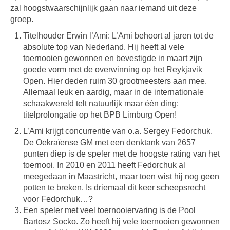
zal hoogstwaarschijnlijk gaan naar iemand uit deze
groep.
Titelhouder Erwin l’Ami: L’Ami behoort al jaren tot de
absolute top van Nederland. Hij heeft al vele
toernooien gewonnen en bevestigde in maart zijn
goede vorm met de overwinning op het Reykjavik
Open. Hier deden ruim 30 grootmeesters aan mee.
Allemaal leuk en aardig, maar in de internationale
schaakwereld telt natuurlijk maar één ding:
titelprolongatie op het BPB Limburg Open!
L’Ami krijgt concurrentie van o.a. Sergey Fedorchuk.
De Oekraïense GM met een denktank van 2657
punten diep is de speler met de hoogste rating van het
toernooi. In 2010 en 2011 heeft Fedorchuk al
meegedaan in Maastricht, maar toen wist hij nog geen
potten te breken. Is driemaal dit keer scheepsrecht
voor Fedorchuk…?
Een speler met veel toernooiervaring is de Pool
Bartosz Socko. Zo heeft hij vele toernooien gewonnen