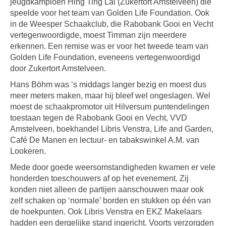
jeugdkampioen Hing Ting Lai (Zukertort Amstelveen) die
speelde voor het team van Golden Life Foundation. Ook
in de Weesper Schaakclub, die Rabobank Gooi en Vecht
vertegenwoordigde, moest Timman zijn meerdere
erkennen. Een remise was er voor het tweede team van
Golden Life Foundation, eveneens vertegenwoordigd
door Zukertort Amstelveen.
Hans Böhm was ‘s middags langer bezig en moest dus
meer meters maken, maar hij bleef wel ongeslagen. Wel
moest de schaakpromotor uit Hilversum puntendelingen
toestaan tegen de Rabobank Gooi en Vecht, VVD
Amstelveen, boekhandel Libris Venstra, Life and Garden,
Café De Manen en lectuur- en tabakswinkel A.M. van
Lookeren.
Mede door goede weersomstandigheden kwamen er vele
honderden toeschouwers af op het evenement. Zij
konden niet alleen de partijen aanschouwen maar ook
zelf schaken op ‘normale’ borden en stukken op één van
de hoekpunten. Ook Libris Venstra en EKZ Makelaars
hadden een dergelijke stand ingericht. Voorts verzorgden