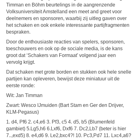
Timman en Böhm beurtelings in de aangrenzende
Volksuniversiteit Amstelland een meet and greet voor
deelnemers en sponsoren, waarbij zij uitleg gaven over
het schaken en ook enkele interessante partijfragmenten
bespraken.
Door de enthousiaste reacties van spelers, sponsoren,
toeschouwers en ook op de sociale media, is de kans
groot dat ‘Schakers van Formaat’ volgend jaar een
vervolg krijgt.
Dat schaken met grote borden en stukken ook hele snelle
partijen kan opleveren, bewijst deze miniatuur uit de
eerste ronde:
Wit: Jan Timman
Zwart: Wesco IJmuiden (Bart Stam en Ger den Drijver,
KLM-Pegasus)
1. d4, Pf6 2. c4,e6 3. Pf3, c5 4. d5, b5 (Blumenfeld
gambiet) 5.Lg5,h6 6.Lxf6, Dxf6 7. Dc2,Lb7 (beter is hier
7..,exd5) 8. e4,d6 9. Le2,bxc4?! 10. Pc3,Pd7 11. Lxc4,a6?