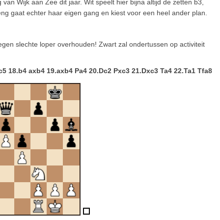
van Wijk aan Zee dit jaar. Wit speelt hier bijna altijd de zetten b3,
Peng gaat echter haar eigen gang en kiest voor een heel ander plan.
egen slechte loper overhouden! Zwart zal ondertussen op activiteit
5 18.b4 axb4 19.axb4 Pa4 20.Dc2 Pxc3 21.Dxc3 Ta4 22.Ta1 Tfa8