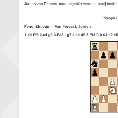
Jorden van Foreest, maar eigenlijk werd de partij beslis
Zhaoqin P
Peng, Zhaoqin – Van Foreest, Jorden
1.d4 Pf6 2.c4 g6 3.Pc3 Lg7 4.e4 d6 5.Pf3 0-0 6.Le2 e