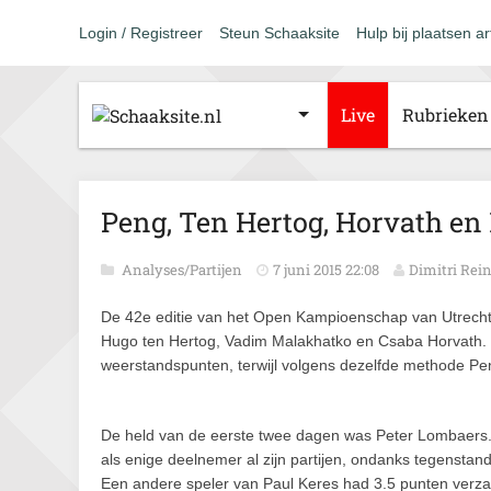
Login / Registreer
Steun Schaaksite
Hulp bij plaatsen ar
Live
Rubrieken
Peng, Ten Hertog, Horvath e
Analyses/Partijen
7 juni 2015 22:08
Dimitri Re
De 42e editie van het Open Kampioenschap van Utrecht 
Hugo ten Hertog, Vadim Malakhatko en Csaba Horvath. D
weerstandspunten, terwijl volgens dezelfde methode P
De held van de eerste twee dagen was Peter Lombaers. T
als enige deelnemer al zijn partijen, ondanks tegenstan
Een andere speler van Paul Keres had 3.5 punten verza