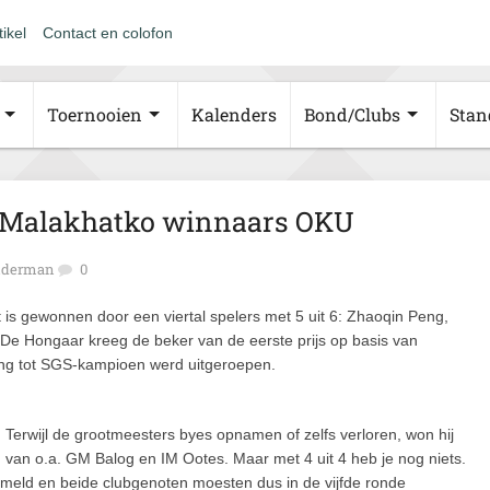
tikel
Contact en colofon
Toernooien
Kalenders
Bond/Clubs
Stan
n Malakhatko winnaars OKU
inderman
0
is gewonnen door een viertal spelers met 5 uit 6: Zhaoqin Peng,
e Hongaar kreeg de beker van de eerste prijs op basis van
eng tot SGS-kampioen werd uitgeroepen.
erwijl de grootmeesters byes opnamen of zelfs verloren, won hij
d van o.a. GM Balog en IM Ootes. Maar met 4 uit 4 heb je nog niets.
meld en beide clubgenoten moesten dus in de vijfde ronde