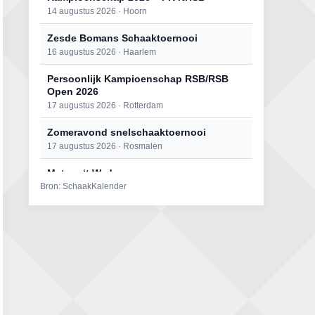
14 augustus 2026 · Hoorn
Zesde Bomans Schaaktoernooi
16 augustus 2026 · Haarlem
Persoonlijk Kampioenschap RSB/RSB
Open 2026
17 augustus 2026 · Rotterdam
Zomeravond snelschaaktoernooi
17 augustus 2026 · Rosmalen
Mat op ‘t Wad
Bron: SchaakKalender
22 augustus 2026 · Den Burg, Texel
Open 6e Senioren-50+ Zomer-
rapidschaaktoernooi
22 augustus 2026 · Udenhout, Gemeente Tilburg
Simultaan The Butcher
22 augustus 2026 · Utrecht
2e Utrechts kroegloperstoernooi