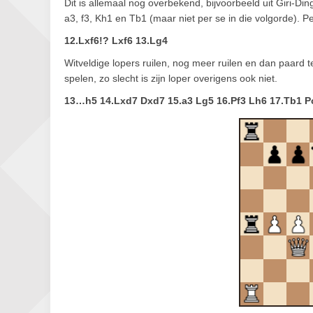
Dit is allemaal nog overbekend, bijvoorbeeld uit Giri-Ding 
a3, f3, Kh1 en Tb1 (maar niet per se in die volgorde). 
12.Lxf6!? Lxf6 13.Lg4
Witveldige lopers ruilen, nog meer ruilen en dan paard t
spelen, zo slecht is zijn loper overigens ook niet.
13…h5 14.Lxd7 Dxd7 15.a3 Lg5 16.Pf3 Lh6 17.Tb1 Pc