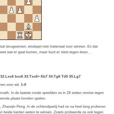
 stuk terugwinnen, eindspel met materiaal voor winnen. En dat
 weet wat er gaat komen, maar kunt er niets tegen doen…
 32.Lxc6 bxc6 33.Txc6+ Kb7 34.Tg6 Td5 35.Lg7
nen voor wit.
1-0
ath. In de laatste ronde speelden ze in 28 zetten remise tegen
eerste plaats konden spelen.
r, Zhaoqin Peng. In de ochtendpartij had ze na heel lang proberen
an beide kanten weten te winnen. Zoiets probeerde ze ook tegen