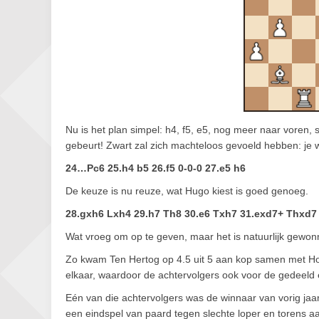
Nu is het plan simpel: h4, f5, e5, nog meer naar voren,
gebeurt! Zwart zal zich machteloos gevoeld hebben: je
24…Pc6 25.h4 b5 26.f5 0-0-0 27.e5 h6
De keuze is nu reuze, wat Hugo kiest is goed genoeg.
28.gxh6 Lxh4 29.h7 Th8 30.e6 Txh7 31.exd7+ Thxd7
Wat vroeg om op te geven, maar het is natuurlijk gewon
Zo kwam Ten Hertog op 4.5 uit 5 aan kop samen met Horv
elkaar, waardoor de achtervolgers ook voor de gedeeld 
Eén van die achtervolgers was de winnaar van vorig jaa
een eindspel van paard tegen slechte loper en torens a