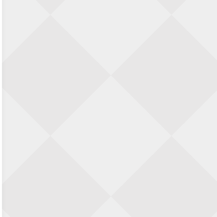
SIOK Rapid Schaaktoernooi
5 september 2026 · Oosterhout
Jan Schut Rapidtoernooi
5 september 2026 · Groningen
Kroeglopertoernooi Putten
5 september 2026 · Putten