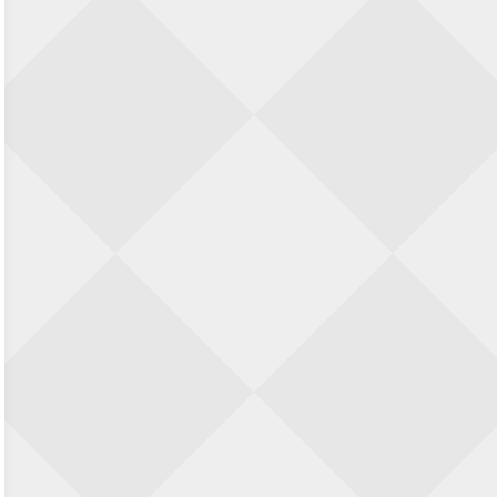
23 augustus 2026 · Utrecht
Open Eemlandtoernooi 2026
25 augustus 2026 · Bunschoten-Spakenburg
Nazomervierkampentoernooi 2026
28 augustus 2026 · Assen
KC Open
28 augustus 2026 · Haarlem
11e Goirles Weekend Kampioenschap
28 augustus 2026 · Goirle
Keisnel Schaaktoernooi
29 augustus 2026 · Amersfoort
Kroeg & Loper Leiden
30 augustus 2026 · Leiden
Open Schaakkampioenschap van
Arnhem
4 september 2026 · ARNHEM