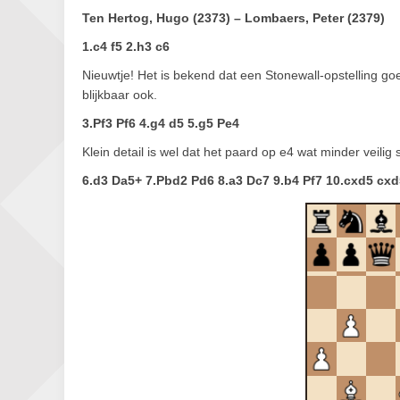
Ten Hertog, Hugo (2373) – Lombaers, Peter (2379)
1.c4 f5 2.h3 c6
Nieuwtje! Het is bekend dat een Stonewall-opstelling g
blijkbaar ook.
3.Pf3 Pf6 4.g4 d5 5.g5 Pe4
Klein detail is wel dat het paard op e4 wat minder veilig
6.d3 Da5+ 7.Pbd2 Pd6 8.a3 Dc7 9.b4 Pf7 10.cxd5 cxd