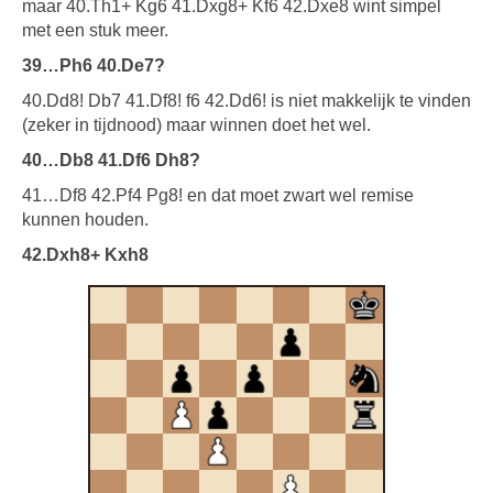
maar 40.Th1+ Kg6 41.Dxg8+ Kf6 42.Dxe8 wint simpel
met een stuk meer.
39…Ph6 40.De7?
40.Dd8! Db7 41.Df8! f6 42.Dd6! is niet makkelijk te vinden
(zeker in tijdnood) maar winnen doet het wel.
40…Db8 41.Df6 Dh8?
41…Df8 42.Pf4 Pg8! en dat moet zwart wel remise
kunnen houden.
42.Dxh8+ Kxh8