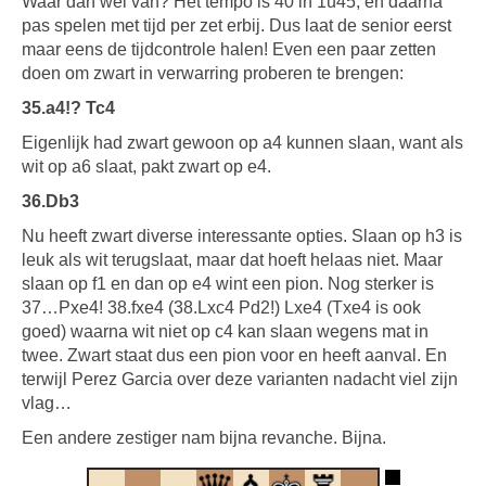
Waar dan wel van? Het tempo is 40 in 1u45, en daarna
pas spelen met tijd per zet erbij. Dus laat de senior eerst
maar eens de tijdcontrole halen! Even een paar zetten
doen om zwart in verwarring proberen te brengen:
35.a4!? Tc4
Eigenlijk had zwart gewoon op a4 kunnen slaan, want als
wit op a6 slaat, pakt zwart op e4.
36.Db3
Nu heeft zwart diverse interessante opties. Slaan op h3 is
leuk als wit terugslaat, maar dat hoeft helaas niet. Maar
slaan op f1 en dan op e4 wint een pion. Nog sterker is
37…Pxe4! 38.fxe4 (38.Lxc4 Pd2!) Lxe4 (Txe4 is ook
goed) waarna wit niet op c4 kan slaan wegens mat in
twee. Zwart staat dus een pion voor en heeft aanval. En
terwijl Perez Garcia over deze varianten nadacht viel zijn
vlag…
Een andere zestiger nam bijna revanche. Bijna.