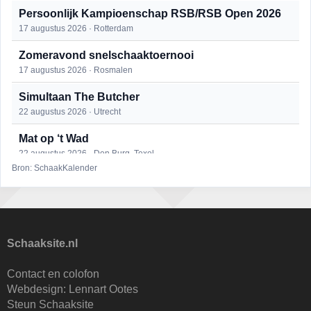
Persoonlijk Kampioenschap RSB/RSB Open 2026
17 augustus 2026 · Rotterdam
Zomeravond snelschaaktoernooi
17 augustus 2026 · Rosmalen
Simultaan The Butcher
22 augustus 2026 · Utrecht
Mat op ‘t Wad
22 augustus 2026 · Den Burg, Texel
Bron: SchaakKalender
Open 6e Senioren-50+ Zomer-rapidschaaktoernooi
22 augustus 2026 · Udenhout, Gemeente Tilburg
2e Utrechts kroegloperstoernooi
23 augustus 2026 · Utrecht
Schaaksite.nl
Open Eemlandtoernooi 2026
Contact en colofon
25 augustus 2026 · Bunschoten-Spakenburg
Webdesign:
Lennart Ootes
Steun Schaaksite
Nazomervierkampentoernooi 2026