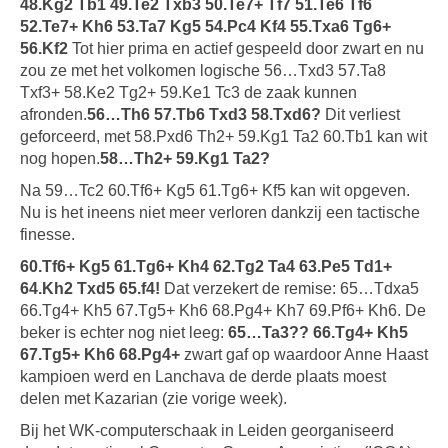
48.Kg2 Tb1 49.Te2 Txb3 50.Te7+ Tf7 51.Te6 Tf6
52.Te7+ Kh6 53.Ta7 Kg5 54.Pc4 Kf4 55.Txa6 Tg6+
56.Kf2
Tot hier prima en actief gespeeld door zwart en nu
zou ze met het volkomen logische 56…Txd3 57.Ta8
Txf3+ 58.Ke2 Tg2+ 59.Ke1 Tc3 de zaak kunnen
afronden.
56…Th6 57.Tb6 Txd3 58.Txd6?
Dit verliest
geforceerd, met 58.Pxd6 Th2+ 59.Kg1 Ta2 60.Tb1 kan wit
nog hopen.
58…Th2+ 59.Kg1 Ta2?
Na 59…Tc2 60.Tf6+ Kg5 61.Tg6+ Kf5 kan wit opgeven.
Nu is het ineens niet meer verloren dankzij een tactische
finesse.
60.Tf6+ Kg5 61.Tg6+ Kh4 62.Tg2 Ta4 63.Pe5 Td1+
64.Kh2 Txd5 65.f4!
Dat verzekert de remise: 65…Tdxa5
66.Tg4+ Kh5 67.Tg5+ Kh6 68.Pg4+ Kh7 69.Pf6+ Kh6. De
beker is echter nog niet leeg:
65…Ta3?? 66.Tg4+ Kh5
67.Tg5+ Kh6 68.Pg4+
zwart gaf op waardoor Anne Haast
kampioen werd en Lanchava de derde plaats moest
delen met Kazarian (zie vorige week).
Bij het WK-computerschaak in Leiden georganiseerd