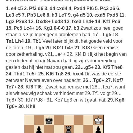
1. e4 c5 2. Pf3 d6 3. d4 cxd4 4. Pxd4 Pf6 5. Pc3 a6 6.
Le3 e5 7. Pb3 Le6 8. h3 Le7 9. g4 d5 10. exd5 Pxd5 11.
Lg2 Pxe3 12. Dxd8+ Lxd8 13. fxe3 Lh4+ 14. Kf1 Pc6
15. Pc5 Lc4+ 16. Kg1 0-0-0 17. b3
Zwart zou heel goed
staan als zijn loper geen problemen had.
17…Lg5 18.
Te1 Lh4 19. Tb1
Veel later blijkt dit het goede veld voor
de toren.
19…Lg5 20. Kf2 Lh4+ 21. Kf3
Geen remise
door zetherhaling. v21…e4+ 22. Kf4 Dit lijkt het begin van
een dodenrit, maar Navara had bij zijn voorbereiding
gezien dat hij niet mat zou gaan.
22…g5+ 23. Kf5 The8
24. Thd1 Te5+ 25. Kf6 Tg8 26. bxc4
Dit was de eerste
zet waar Navara even over nadacht.
26…Tg6+ 27. Kxf7
Te7+ 28. Kf8 Tf6+
Zwart had remise met 28…Teg7, want
als wit eeuwig schaak verhindert met 29. Tf1 volgt 29…
Tg8+ 30. Kf7 Pd8+ 31. Ke7 Lg3 en wit gaat mat.
29. Kg8
Tg6+ 30. Kh8