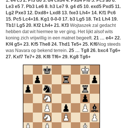
1. e4 c5 2. Pf3 d6 3. d4 cxd4 4. Pxd4 Pf6 5. Pc3 a6 6.
Le3 e5 7. Pb3 Le6 8. h3 Le7 9. g4 d5 10. exd5 Pxd5 11.
Lg2 Pxe3 12. Dxd8+ Lxd8 13. fxe3 Lh4+ 14. Kf1 Pc6
15. Pc5 Lc4+16. Kg1 0-0-0 17. b3 Lg5 18. Te1 Lh4 19.
Tb1! Lg5 20. Kf2 Lh4+ 21. Kf3
Wojtaszek zal gedacht
hebben dat wit hiermee te ver ging. Het lijkt alsof wits
koning zich vrijwillig in een matnet begeeft.
21 … e4+ 22.
Kf4 g5+ 23. Kf5 The8 24. Thd1 Te5+ 25. Kf6
Nog steeds
was Navara op bekend terrein.
25 … Tg8 26. bxc4 Tg6+
27. Kxf7 Te7+ 28. Kf8 Tf6+ 29. Kg8 Tg6+