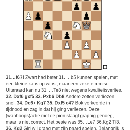
31…f6?!
Zwart had beter 31. …b5 kunnen spelen, met
een kleine kans op winst, maar een zekere remise.
Uiteraard kan nu 31. …Te8 niet wegens kwaliteitsverlies.
32. Dxf6 gxf5 33. Pxb6 Db8
Andere zetten verliezen
snel.
34. De6+ Kg7 35. Dxf5 c4?
Bok verkeerde in
tijdnood en zag in dat hij ging verliezen. Deze
(wanhoops)actie met de pion slaagt grappig genoeg,
maar is niet correct. Het beste was 35…Le7 36.Kg2 Tf8.
36. Kg2
Giri wil graag met zijn paard spelen. Belangrijk is