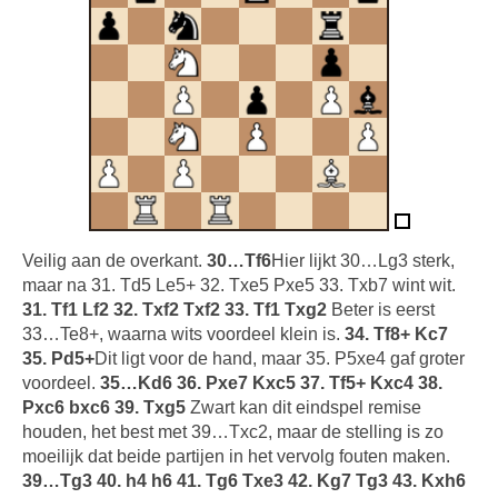
Veilig aan de overkant.
30…Tf6
Hier lijkt 30…Lg3 sterk,
maar na 31. Td5 Le5+ 32. Txe5 Pxe5 33. Txb7 wint wit.
31. Tf1 Lf2 32. Txf2 Txf2 33. Tf1 Txg2
Beter is eerst
33…Te8+, waarna wits voordeel klein is.
34. Tf8+ Kc7
35. Pd5+
Dit ligt voor de hand, maar 35. P5xe4 gaf groter
voordeel.
35…Kd6 36. Pxe7 Kxc5 37. Tf5+ Kxc4 38.
Pxc6 bxc6 39. Txg5
Zwart kan dit eindspel remise
houden, het best met 39…Txc2, maar de stelling is zo
moeilijk dat beide partijen in het vervolg fouten maken.
39…Tg3 40. h4 h6 41. Tg6 Txe3 42. Kg7 Tg3 43. Kxh6