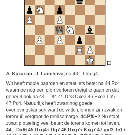
A. Kazarian –T. Lanchava
, na 43…Lh5-g4
Wit heeft mooie paarden en staat iets beter na 44.Pc4
waarmee nog een pion verloren dreigt te gaan en dat
gebeurt ook na 44…Df4 45.De3 Dxe3 46.Pxe3 Lh5
47.Pc4. Natuurlijk heeft zwart nog goede
overlevingskansen want de witte pionnen zijn zwak en
torenruil vergroot de remisemarge.
44.Pf6+?
Nu staat
zwart plotseling veel beter: de torens komen tot leven.
44…Dxf6 45.Dxg4+ Dg7 46.Dxg7+ Kxg7 47.gxf3 Te1+