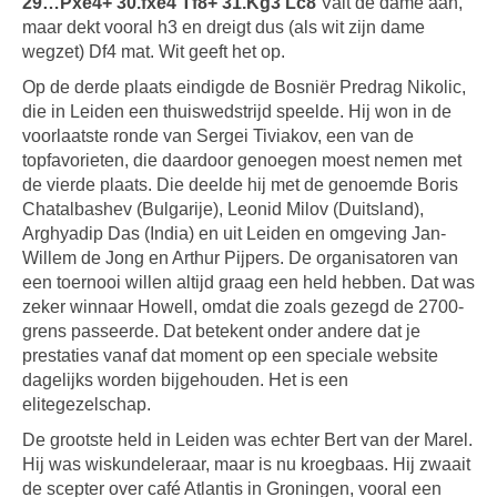
29…Pxe4+ 30.fxe4 Tf8+ 31.Kg3 Lc8
Valt de dame aan,
maar dekt vooral h3 en dreigt dus (als wit zijn dame
wegzet) Df4 mat. Wit geeft het op.
Op de derde plaats eindigde de Bosniër Predrag Nikolic,
die in Leiden een thuiswedstrijd speelde. Hij won in de
voorlaatste ronde van Sergei Tiviakov, een van de
topfavorieten, die daardoor genoegen moest nemen met
de vierde plaats. Die deelde hij met de genoemde Boris
Chatalbashev (Bulgarije), Leonid Milov (Duitsland),
Arghyadip Das (India) en uit Leiden en omgeving Jan-
Willem de Jong en Arthur Pijpers. De organisatoren van
een toernooi willen altijd graag een held hebben. Dat was
zeker winnaar Howell, omdat die zoals gezegd de 2700-
grens passeerde. Dat betekent onder andere dat je
prestaties vanaf dat moment op een speciale website
dagelijks worden bijgehouden. Het is een
elitegezelschap.
De grootste held in Leiden was echter Bert van der Marel.
Hij was wiskundeleraar, maar is nu kroegbaas. Hij zwaait
de scepter over café Atlantis in Groningen, vooral een