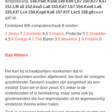
tempodwang.
148.Pa8! Kxa8 149.Kb6 Lb7 150.Kc7 Ka7
151.Lf6 a5 152.bxa5 La8 153.Kd7 Lb7 154.Kxe6 La6
155.Kf7 Lc4 156.Kxg6 Ka6 157.Kf7 Lxc5 158.g6
zwart
gaf op.
Eindstand WK-computerschaak 8 ronden
1.Jonny
7
2.Komodo
6,5
3.Hiarcs
, Protector 5
5.Shredder
4,5
6.Ginkgo
4
7.The
Baron 3
8.Maverick
1
9.Fridolin
0
Bab Wilders
Het kan bij schaakpartijen voorkomen dat er
openingszetten worden afgeleverd, die door de vroegere
grootmeester Tarrasch zouden zijn aangeduid als een
misdrijf. Door wit of door zwart. En zeker in de
onderbonden of in familiekring, maar soms ook bij
grootmeesters die hun tegenstander uit de tegenwoordig
eindeloze theorie willen halen.