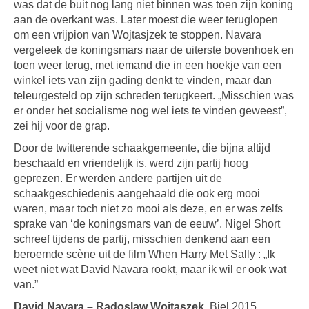
was dat de buit nog lang niet binnen was toen zijn koning
aan de overkant was. Later moest die weer teruglopen
om een vrijpion van Wojtasjzek te stoppen. Navara
vergeleek de koningsmars naar de uiterste bovenhoek en
toen weer terug, met iemand die in een hoekje van een
winkel iets van zijn gading denkt te vinden, maar dan
teleurgesteld op zijn schreden terugkeert. „Misschien was
er onder het socialisme nog wel iets te vinden geweest”,
zei hij voor de grap.
Door de twitterende schaakgemeente, die bijna altijd
beschaafd en vriendelijk is, werd zijn partij hoog
geprezen. Er werden andere partijen uit de
schaakgeschiedenis aangehaald die ook erg mooi
waren, maar toch niet zo mooi als deze, en er was zelfs
sprake van ‘de koningsmars van de eeuw’. Nigel Short
schreef tijdens de partij, misschien denkend aan een
beroemde scène uit de film When Harry Met Sally : „Ik
weet niet wat David Navara rookt, maar ik wil er ook wat
van.”
David Navara – Radoslaw Wojtaszek
, Biel 2015