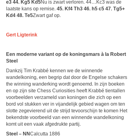
e3 44. Kg5 Kd5
Nu is zwart verloren. 44…Kc3 was de
laatste kans op remise.
45. Kf4 Th3 46. h5 c5 47. Tg5+
Kd4 48. Te5
Zwart gaf op.
Gert Ligterink
Een moderne variant op de koningsmars à la Robert
Steel
Dankzij Tim Krabbé kennen we de winnende
wandelkoning, een begrip dat door de Engelse schakers
the winning wanderking wordt genoemd. In zijn boeken
en op zijn site Chess Curiosities heeft Krabbé tientallen
voorbeelden verzameld van koningen die zich op een
bord vol stukken ver in vijandelijk gebied wagen om ten
slotte zegevierend uit de strijd tevoorschijn te komen Het
bekendste voorbeeld van een winnende wandelkoning
komt uit een vaak afgedrukte partij.
Steel – NN
Calcutta 1886