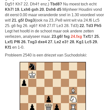
Dg5† Kh7 22. Dh4† enz.)
Tbd8?
Nu moest toch echt
Kh7! 19. Lxh6 gxh 20. Dxh6 d5
Mijnheer Houdini vond
dit eerst 0.00 maar veranderde snel in 1.30 voordeel voor
wit!
21. g5! Dxg3
(ook na 23..Pe8 wint wit via 24.f6 Lc5
25. g6 fxg 26. xg6† Kh8 27.f7 Le3 28. Td3)
22. Td3 Ph5
Legt het hoofd in de schoot maar ook andere zetten
verliezen, analyseer maar.
23.g6! fxg
24.fxg
Txf1† 25.
Lxf1 Pf6 26. Txg3 dxe4 27. Le2 e3† 28. Kg1 Lc5 29.
Kf1
en 1-0.
Probleem 2540 is een driezet van Suchodolski: