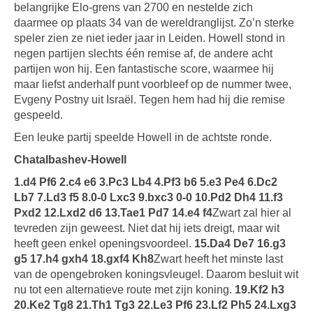
belangrijke Elo-grens van 2700 en nestelde zich
daarmee op plaats 34 van de wereldranglijst. Zo’n sterke
speler zien ze niet ieder jaar in Leiden. Howell stond in
negen partijen slechts één remise af, de andere acht
partijen won hij. Een fantastische score, waarmee hij
maar liefst anderhalf punt voorbleef op de nummer twee,
Evgeny Postny uit Israël. Tegen hem had hij die remise
gespeeld.
Een leuke partij speelde Howell in de achtste ronde.
Chatalbashev-Howell
1.d4 Pf6 2.c4 e6 3.Pc3 Lb4 4.Pf3 b6 5.e3 Pe4 6.Dc2
Lb7 7.Ld3 f5 8.0-0 Lxc3 9.bxc3 0-0 10.Pd2 Dh4 11.f3
Pxd2 12.Lxd2 d6 13.Tae1 Pd7 14.e4 f4
Zwart zal hier al
tevreden zijn geweest. Niet dat hij iets dreigt, maar wit
heeft geen enkel openingsvoordeel.
15.Da4 De7 16.g3
g5 17.h4 gxh4 18.gxf4 Kh8
Zwart heeft het minste last
van de opengebroken koningsvleugel. Daarom besluit wit
nu tot een alternatieve route met zijn koning.
19.Kf2 h3
20.Ke2 Tg8 21.Th1 Tg3 22.Le3 Pf6 23.Lf2 Ph5 24.Lxg3