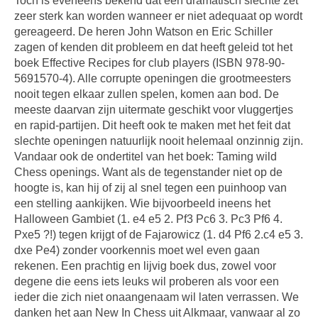
Toch is eveneens bekend dat een dramatisch slechte zet
zeer sterk kan worden wanneer er niet adequaat op wordt
gereageerd. De heren John Watson en Eric Schiller
zagen of kenden dit probleem en dat heeft geleid tot het
boek Effective Recipes for club players (ISBN 978-90-
5691570-4). Alle corrupte openingen die grootmeesters
nooit tegen elkaar zullen spelen, komen aan bod. De
meeste daarvan zijn uitermate geschikt voor vluggertjes
en rapid-partijen. Dit heeft ook te maken met het feit dat
slechte openingen natuurlijk nooit helemaal onzinnig zijn.
Vandaar ook de ondertitel van het boek: Taming wild
Chess openings. Want als de tegenstander niet op de
hoogte is, kan hij of zij al snel tegen een puinhoop van
een stelling aankijken. Wie bijvoorbeeld ineens het
Halloween Gambiet (1. e4 e5 2. Pf3 Pc6 3. Pc3 Pf6 4.
Pxe5 ?!) tegen krijgt of de Fajarowicz (1. d4 Pf6 2.c4 e5 3.
dxe Pe4) zonder voorkennis moet wel even gaan
rekenen. Een prachtig en lijvig boek dus, zowel voor
degene die eens iets leuks wil proberen als voor een
ieder die zich niet onaangenaam wil laten verrassen. We
danken het aan New In Chess uit Alkmaar, vanwaar al zo