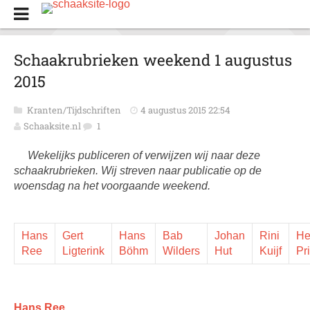
Schaakrubrieken weekend 1 augustus
2015
Kranten/Tijdschriften
4 augustus 2015 22:54
Schaaksite.nl
1
Wekelijks publiceren of verwijzen wij naar deze
schaakrubrieken. Wij streven naar publicatie op de
woensdag na het voorgaande weekend.
Hans
Gert
Hans
Bab
Johan
Rini
He
Ree
Ligterink
Böhm
Wilders
Hut
Kuijf
Pr
Hans Ree