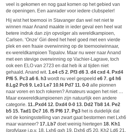
veel is gekomen en nog gaat komen op het gebied van
de openingen. Een aanrader voor iedere clubspeler!
Hij wist het toernooi in Stavanger dan wel net niet te
winnen maar Anand maakte in ieder geval een heel wat
betere indruk dan zijn opvolger als wereldkampioen,
Carlsen. ‘Onze’ Giri deed het heel goed met een vierde
plek en een fraaie overwinning op de toernooiwinnaar,
ex-wereldkampioen Topalov. Maar nu weer naar Anand
met een stevige overwinning op Vachier-Lagrave, toch
ook een ELO van 2723 en dat heb ik al tijden niet
gehaald. Anand wit.
1.e4 c5 2. Pf3 d6 3. d4 cxd 4. Pxd4
Pf6 5. Pc3 a6 6. h3
wordt nu veel gespeeld
e6 7. g4 h6
8.Lg2 Pc6 9. Le3 Le7 10.f4 Pd7 11. 0-0
alle pionnen
naar voren en toch rokeren? Amateurs wagen het niet …
Maar exwereldkampioenen zijn natuurlijk een andere
categorie.
11..Pxd4 12. Dxd4 0-0 13. Dd2 Tb8 14. Pe2
b5 15. Tad1 Dc7 16. f5 Pf6 17. Pg3
het is duidelijk dat
wit de koningsstelling van zwart gaat bestormen met Lxh6
maar wanneer?
17..Lb7
doet weinig hiertegen
18. Kh1
(profylaxe i.p.v. 18. Lxh6 gxh 19. Dxh6 d5 20. Kh2 Ld6 21.