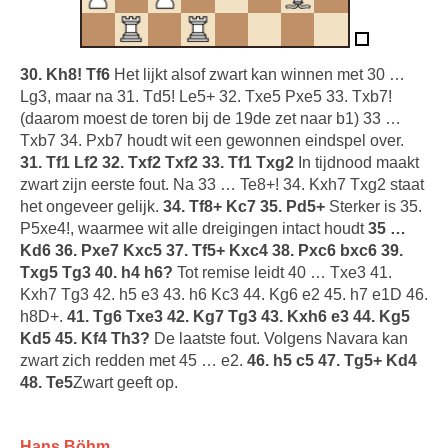
30. Kh8! Tf6
Het lijkt alsof zwart kan winnen met 30 …
Lg3, maar na 31. Td5! Le5+ 32. Txe5 Pxe5 33. Txb7!
(daarom moest de toren bij de 19de zet naar b1) 33 …
Txb7 34. Pxb7 houdt wit een gewonnen eindspel over.
31. Tf1 Lf2 32. Txf2 Txf2 33. Tf1 Txg2
In tijdnood maakt
zwart zijn eerste fout. Na 33 … Te8+! 34. Kxh7 Txg2 staat
het ongeveer gelijk.
34. Tf8+ Kc7 35. Pd5+
Sterker is 35.
P5xe4!, waarmee wit alle dreigingen intact houdt
35 …
Kd6 36. Pxe7 Kxc5 37. Tf5+ Kxc4 38. Pxc6 bxc6 39.
Txg5 Tg3 40. h4 h6?
Tot remise leidt 40 … Txe3 41.
Kxh7 Tg3 42. h5 e3 43. h6 Kc3 44. Kg6 e2 45. h7 e1D 46.
h8D+.
41. Tg6 Txe3 42. Kg7 Tg3 43. Kxh6 e3 44. Kg5
Kd5 45. Kf4 Th3?
De laatste fout. Volgens Navara kan
zwart zich redden met 45 … e2.
46. h5 c5 47. Tg5+ Kd4
48. Te5
Zwart geeft op.
Hans Böhm