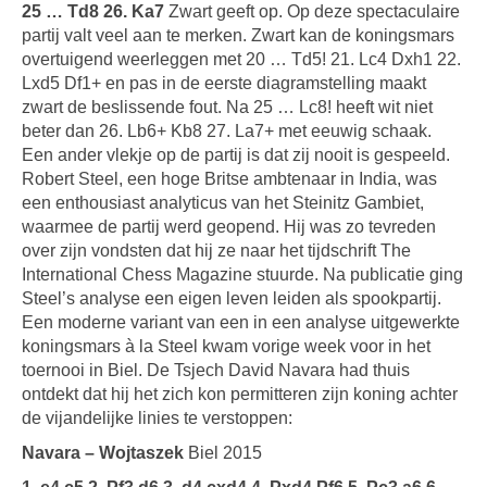
25 … Td8 26. Ka7
Zwart geeft op. Op deze spectaculaire
partij valt veel aan te merken. Zwart kan de koningsmars
overtuigend weerleggen met 20 … Td5! 21. Lc4 Dxh1 22.
Lxd5 Df1+ en pas in de eerste diagramstelling maakt
zwart de beslissende fout. Na 25 … Lc8! heeft wit niet
beter dan 26. Lb6+ Kb8 27. La7+ met eeuwig schaak.
Een ander vlekje op de partij is dat zij nooit is gespeeld.
Robert Steel, een hoge Britse ambtenaar in India, was
een enthousiast analyticus van het Steinitz Gambiet,
waarmee de partij werd geopend. Hij was zo tevreden
over zijn vondsten dat hij ze naar het tijdschrift The
International Chess Magazine stuurde. Na publicatie ging
Steel’s analyse een eigen leven leiden als spookpartij.
Een moderne variant van een in een analyse uitgewerkte
koningsmars à la Steel kwam vorige week voor in het
toernooi in Biel. De Tsjech David Navara had thuis
ontdekt dat hij het zich kon permitteren zijn koning achter
de vijandelijke linies te verstoppen:
Navara – Wojtaszek
Biel 2015