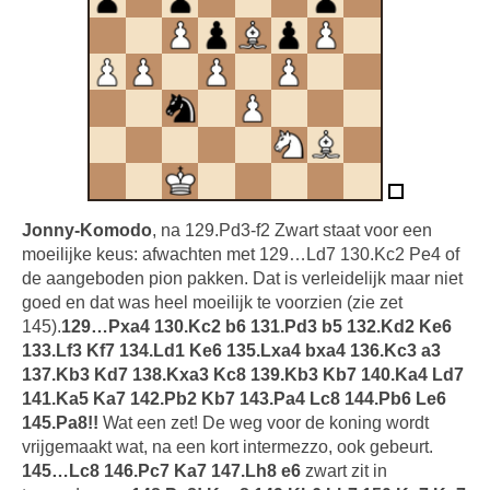
Jonny-Komodo
, na 129.Pd3-f2 Zwart staat voor een
moeilijke keus: afwachten met 129…Ld7 130.Kc2 Pe4 of
de aangeboden pion pakken. Dat is verleidelijk maar niet
goed en dat was heel moeilijk te voorzien (zie zet
145).
129…Pxa4 130.Kc2 b6 131.Pd3 b5 132.Kd2 Ke6
133.Lf3 Kf7 134.Ld1 Ke6 135.Lxa4 bxa4 136.Kc3 a3
137.Kb3 Kd7 138.Kxa3 Kc8 139.Kb3 Kb7 140.Ka4 Ld7
141.Ka5 Ka7 142.Pb2 Kb7 143.Pa4 Lc8 144.Pb6 Le6
145.Pa8!!
Wat een zet! De weg voor de koning wordt
vrijgemaakt wat, na een kort intermezzo, ook gebeurt.
145…Lc8 146.Pc7 Ka7 147.Lh8 e6
zwart zit in