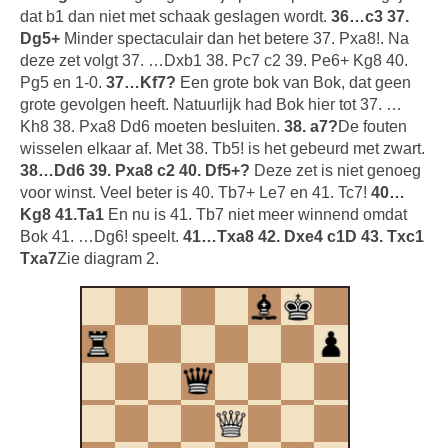
dat b1 dan niet met schaak geslagen wordt.
36…c3 37.
Dg5+
Minder spectaculair dan het betere 37. Pxa8!. Na
deze zet volgt 37. …Dxb1 38. Pc7 c2 39. Pe6+ Kg8 40.
Pg5 en 1-0.
37…Kf7?
Een grote bok van Bok, dat geen
grote gevolgen heeft. Natuurlijk had Bok hier tot 37. …
Kh8 38. Pxa8 Dd6 moeten besluiten.
38. a7?
De fouten
wisselen elkaar af. Met 38. Tb5! is het gebeurd met zwart.
38…Dd6 39. Pxa8 c2 40. Df5+?
Deze zet is niet genoeg
voor winst. Veel beter is 40. Tb7+ Le7 en 41. Tc7!
40…
Kg8 41.Ta1
En nu is 41. Tb7 niet meer winnend omdat
Bok 41. …Dg6! speelt.
41…Txa8 42. Dxe4 c1D 43. Txc1
Txa7
Zie diagram 2.