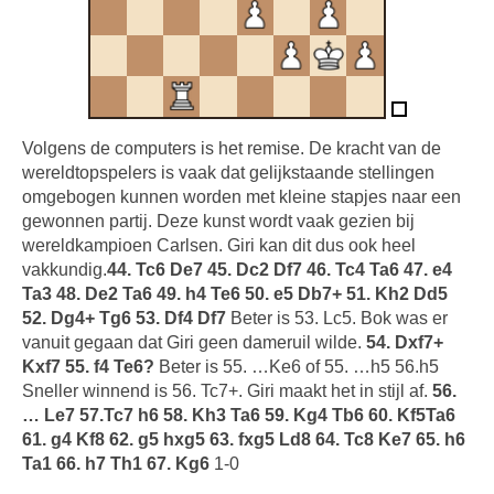
Volgens de computers is het remise. De kracht van de
wereldtopspelers is vaak dat gelijkstaande stellingen
omgebogen kunnen worden met kleine stapjes naar een
gewonnen partij. Deze kunst wordt vaak gezien bij
wereldkampioen Carlsen. Giri kan dit dus ook heel
vakkundig.
44. Tc6 De7 45. Dc2 Df7 46. Tc4 Ta6 47. e4
Ta3 48. De2 Ta6 49. h4 Te6 50. e5 Db7+ 51. Kh2 Dd5
52. Dg4+ Tg6 53. Df4 Df7
Beter is 53. Lc5. Bok was er
vanuit gegaan dat Giri geen dameruil wilde.
54. Dxf7+
Kxf7 55. f4 Te6?
Beter is 55. …Ke6 of 55. …h5 56.h5
Sneller winnend is 56. Tc7+. Giri maakt het in stijl af.
56.
… Le7 57.Tc7 h6 58. Kh3 Ta6 59. Kg4 Tb6 60. Kf5Ta6
61. g4 Kf8 62. g5 hxg5 63. fxg5 Ld8 64. Tc8 Ke7 65. h6
Ta1 66. h7 Th1 67. Kg6
1-0