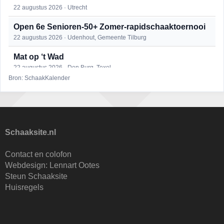
22 augustus 2026 · Utrecht
Open 6e Senioren-50+ Zomer-rapidschaaktoernooi
22 augustus 2026 · Udenhout, Gemeente Tilburg
Mat op ‘t Wad
22 augustus 2026 · Den Burg, Texel
Bron: SchaakKalender
2e Utrechts kroegloperstoernooi
23 augustus 2026 · Utrecht
Open Eemlandtoernooi 2026
25 augustus 2026 · Bunschoten-Spakenburg
Schaaksite.nl
DSC Girls Night
Contact en colofon
27 augustus 2026 · Delft
Webdesign:
Lennart Ootes
Steun Schaaksite
Nazomervierkampentoernooi 2026
Huisregels
28 augustus 2026 · Assen
KC Open
28 augustus 2026 · Haarlem