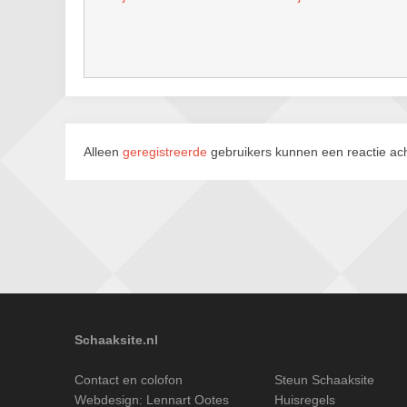
Alleen
geregistreerde
gebruikers kunnen een reactie ach
Schaaksite.nl
Contact en colofon
Steun Schaaksite
Webdesign:
Lennart Ootes
Huisregels