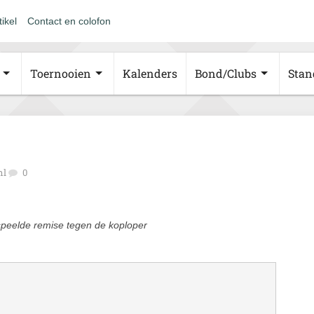
tikel
Contact en colofon
Toernooien
Kalenders
Bond/Clubs
Stan
nl
0
speelde remise tegen de koploper
.