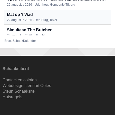
22 augustus 2026 · Udenhout, Gemeente Tilburg
Mat op ‘t Wad
22 augustus 2026 · Den Burg, Texel
Simultaan The Butcher
22 augustus 2026 · Utrecht
Bron: SchaakKalender
2e Utrechts kroegloperstoernooi
23 augustus 2026 · Utrecht
Open Eemlandtoernooi 2026
25 augustus 2026 · Bunschoten-Spakenburg
Schaaksite.nl
DSC Girls Night
Contact en colofon
27 augustus 2026 · Delft
Webdesign:
Lennart Ootes
Steun Schaaksite
KC Open
Huisregels
28 augustus 2026 · Haarlem
Nazomervierkampentoernooi 2026
28 augustus 2026 · Assen