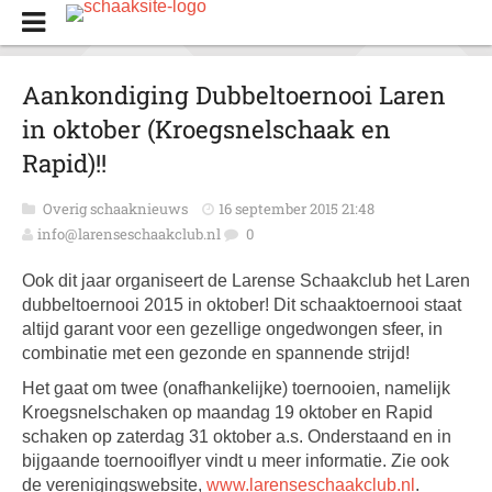
Aankondiging Dubbeltoernooi Laren
in oktober (Kroegsnelschaak en
Rapid)!!
Overig schaaknieuws
16 september 2015 21:48
info@larenseschaakclub.nl
0
Ook dit jaar organiseert de Larense Schaakclub het Laren
dubbeltoernooi 2015 in oktober! Dit schaaktoernooi staat
altijd garant voor een gezellige ongedwongen sfeer, in
combinatie met een gezonde en spannende strijd!
Het gaat om twee (onafhankelijke) toernooien, namelijk
Kroegsnelschaken op maandag 19 oktober en Rapid
schaken op zaterdag 31 oktober a.s. Onderstaand en in
bijgaande toernooiflyer vindt u meer informatie.
Zie ook
de verenigingswebsite,
www.larenseschaakclub.nl
.