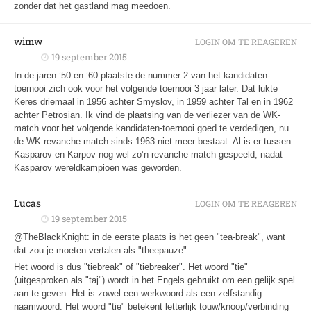
zonder dat het gastland mag meedoen.
wimw
LOGIN OM TE REAGEREN
19 september 2015
In de jaren ’50 en ’60 plaatste de nummer 2 van het kandidaten-
toernooi zich ook voor het volgende toernooi 3 jaar later. Dat lukte
Keres driemaal in 1956 achter Smyslov, in 1959 achter Tal en in 1962
achter Petrosian. Ik vind de plaatsing van de verliezer van de WK-
match voor het volgende kandidaten-toernooi goed te verdedigen, nu
de WK revanche match sinds 1963 niet meer bestaat. Al is er tussen
Kasparov en Karpov nog wel zo’n revanche match gespeeld, nadat
Kasparov wereldkampioen was geworden.
Lucas
LOGIN OM TE REAGEREN
19 september 2015
@TheBlackKnight: in de eerste plaats is het geen "tea-break", want
dat zou je moeten vertalen als "theepauze".
Het woord is dus "tiebreak" of "tiebreaker". Het woord "tie"
(uitgesproken als "taj") wordt in het Engels gebruikt om een gelijk spel
aan te geven. Het is zowel een werkwoord als een zelfstandig
naamwoord. Het woord "tie" betekent letterlijk touw/knoop/verbinding