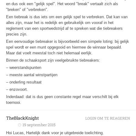
en dus ook een "gelijk spel". Het woord "break" vertaalt zich als
"breken" of "verbreken".
Een tiebreak is dus iets om een gelijk spel te verbreken. Dat kan van
alles zijn, maar het is redelijk en gebruikelijk om vooraf in het
reglement van een sportwedstrijd af te spreken wat die tiebreakers
precies zijn.
Een eenvoudige tiebreaker is bijvoorbeeld een simpele loting: bij gelijk
spel wordt er een munt opgegooid en hiermee de winnaar bepaald.
Maar dat voelt meestal toch niet helemaal eerlijk.
Binnen de schaaksport zijn veelgebruikte tiebreakers:
– weerstandspunten
– meeste aantal winstpartijen
– onderling resultaat
– enzovoort.
Inderdaad: dat is dus geen constante regel maar verschilt bij elk
toernooi.
TheBlackKnight
LOGIN OM TE REAGEREN
19 september 2015
Hoi Lucas, Hartelijk dank voor je uitgebreide toelichting.