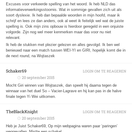
Excuses voor verkeerde spelling van het woord. Ik heb NLD das
informatieverwerkingsstoornis. Wat in sommige gevallen zich uit als
soort dyslexie. Ik heb dan bepaalde woorden in mijn hoofd, maar ik
schrijf en lees ze dan anders, ook al weet ik feitelijk wel wat de juiste
spelling is. Ook mijn zins opbouw is hierdoor geregeld in een onjuiste
volgorde. Zijn nog wel meer kenmerken maar das voor nu niet
relevant.
Ik heb de stukken met plezier gelezen en alles gevolgd. Ik ben wel
benieuwd naar een match tussen WEI-YI en GIRI, hopelijk komt die in
de next round, na Wojtaszek
Schaker69
LOGIN OM TE REAGEREN
20 september 2015
Mocht Giri winnen van Wojtaszek, dan speelt hij daarna tegen de
winnaar van het duel So – Vacier-Lagrave en hij kan pas in de halve
finale tegen Yi Wei uitkomen.
TheBlackKnight
LOGIN OM TE REAGEREN
20 september 2015
Heb je Juist Schaker69, Op mijn webpagina waren paar ‘paringen’
weggevallen. Mistte een schakel.