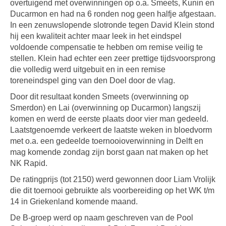
overtuigend met overwinningen op o.a. Smeets, Kunin en
Ducarmon en had na 6 ronden nog geen halfje afgestaan.
In een zenuwslopende slotronde tegen David Klein stond
hij een kwaliteit achter maar leek in het eindspel
voldoende compensatie te hebben om remise veilig te
stellen. Klein had echter een zeer prettige tijdsvoorsprong
die volledig werd uitgebuit en in een remise
toreneindspel ging van den Doel door de vlag.
Door dit resultaat konden Smeets (overwinning op
Smerdon) en Lai (overwinning op Ducarmon) langszij
komen en werd de eerste plaats door vier man gedeeld.
Laatstgenoemde verkeert de laatste weken in bloedvorm
met o.a. een gedeelde toernooioverwinning in Delft en
mag komende zondag zijn borst gaan nat maken op het
NK Rapid.
De ratingprijs (tot 2150) werd gewonnen door Liam Vrolijk
die dit toernooi gebruikte als voorbereiding op het WK t/m
14 in Griekenland komende maand.
De B-groep werd op naam geschreven van de Pool