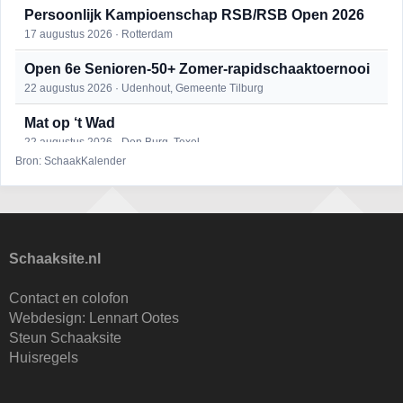
Persoonlijk Kampioenschap RSB/RSB Open 2026
17 augustus 2026 · Rotterdam
Open 6e Senioren-50+ Zomer-rapidschaaktoernooi
22 augustus 2026 · Udenhout, Gemeente Tilburg
Mat op ‘t Wad
22 augustus 2026 · Den Burg, Texel
Bron: SchaakKalender
Simultaan The Butcher
22 augustus 2026 · Utrecht
2e Utrechts kroegloperstoernooi
23 augustus 2026 · Utrecht
Schaaksite.nl
Open Eemlandtoernooi 2026
Contact en colofon
25 augustus 2026 · Bunschoten-Spakenburg
Webdesign:
Lennart Ootes
Steun Schaaksite
Nazomervierkampentoernooi 2026
Huisregels
28 augustus 2026 · Assen
KC Open