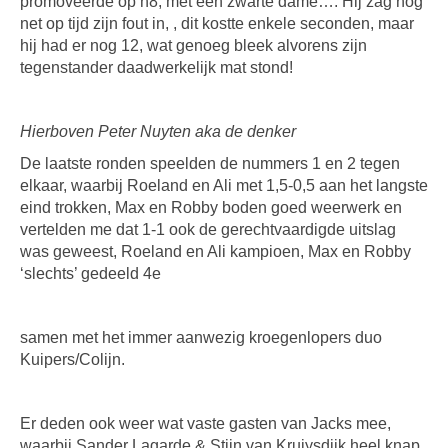
promoveerde op h8, met een zwarte dame…. Hij zag nog
net op tijd zijn fout in, , dit kostte enkele seconden, maar
hij had er nog 12, wat genoeg bleek alvorens zijn
tegenstander daadwerkelijk mat stond!
Hierboven Peter Nuyten aka de denker
De laatste ronden speelden de nummers 1 en 2 tegen
elkaar, waarbij Roeland en Ali met 1,5-0,5 aan het langste
eind trokken, Max en Robby boden goed weerwerk en
vertelden me dat 1-1 ook de gerechtvaardigde uitslag
was geweest, Roeland en Ali kampioen, Max en Robby
‘slechts’ gedeeld 4e
samen met het immer aanwezig kroegenlopers duo
Kuipers/Colijn.
Er deden ook weer wat vaste gasten van Jacks mee,
waarbij Sander Lagarde & Stijn van Kruiysdijk heel knap