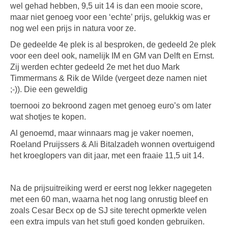
wel gehad hebben, 9,5 uit 14 is dan een mooie score,
maar niet genoeg voor een ‘echte’ prijs, gelukkig was er
nog wel een prijs in natura voor ze.
De gedeelde 4e plek is al besproken, de gedeeld 2e plek
voor een deel ook, namelijk IM en GM van Delft en Ernst.
Zij werden echter gedeeld 2e met het duo Mark
Timmermans & Rik de Wilde (vergeet deze namen niet
;-)). Die een geweldig
toernooi zo bekroond zagen met genoeg euro’s om later
wat shotjes te kopen.
Al genoemd, maar winnaars mag je vaker noemen,
Roeland Pruijssers & Ali Bitalzadeh wonnen overtuigend
het kroeglopers van dit jaar, met een fraaie 11,5 uit 14.
Na de prijsuitreiking werd er eerst nog lekker nagegeten
met een 60 man, waarna het nog lang onrustig bleef en
zoals Cesar Becx op de SJ site terecht opmerkte velen
een extra impuls van het stufi goed konden gebruiken.