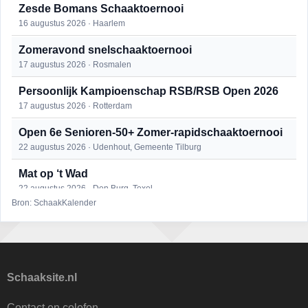
Zesde Bomans Schaaktoernooi
16 augustus 2026 · Haarlem
Zomeravond snelschaaktoernooi
17 augustus 2026 · Rosmalen
Persoonlijk Kampioenschap RSB/RSB Open 2026
17 augustus 2026 · Rotterdam
Open 6e Senioren-50+ Zomer-rapidschaaktoernooi
22 augustus 2026 · Udenhout, Gemeente Tilburg
Mat op ‘t Wad
22 augustus 2026 · Den Burg, Texel
Bron: SchaakKalender
Simultaan The Butcher
22 augustus 2026 · Utrecht
2e Utrechts kroegloperstoernooi
23 augustus 2026 · Utrecht
Schaaksite.nl
Open Eemlandtoernooi 2026
Contact en colofon