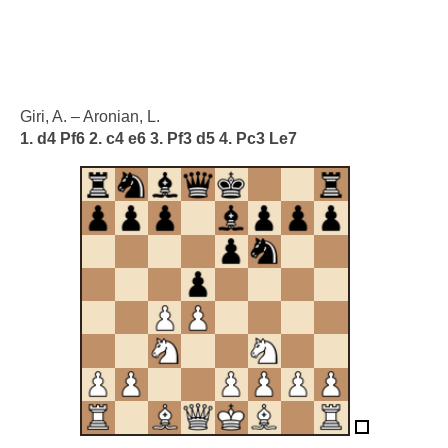
Giri, A. – Aronian, L.
1. d4 Pf6 2. c4 e6 3. Pf3 d5 4. Pc3 Le7