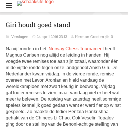
Giri houdt goed stand
Verslagen
24 april 2016 23:13
Herman Grooten
0
Na vijf ronden in het
‘Norway Chess Tournament
heeft
Magnus Carlsen nog altijd de leiding in handen. Hij
voegde twee remises toe aan zijn totaal, waaronder één
in de vijfde ronde tegen onze landgenoot Anish Giri. De
Nederlander kwam vrijdag, in de vierde ronde, remise
overeen met Levon Aronian en hield vandaag de
wereldkampioen met zwart keurig in bedwang. Vrijdag
gaf louter remises te zien, maar vandaag viel er heel wat
meer te beleven. De rustdag van zaterdag heeft sommige
spelers kennelijk goed gedaan want er werd fier op winst
gespeeld. Zo maakte de Indiër Pentala Harikrishna
gehakt van de Chinees Li Chao. Ook Veselin Topalov
ging door de stelling van de Benoni-achtige stelling van