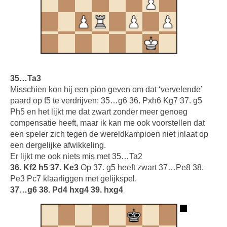
35…Ta3
Misschien kon hij een pion geven om dat ‘vervelende’
paard op f5 te verdrijven: 35…g6 36. Pxh6 Kg7 37. g5
Ph5 en het lijkt me dat zwart zonder meer genoeg
compensatie heeft, maar ik kan me ook voorstellen dat
een speler zich tegen de wereldkampioen niet inlaat op
een dergelijke afwikkeling.
Er lijkt me ook niets mis met 35…Ta2
36. Kf2 h5 37. Ke3
Op 37. g5 heeft zwart 37…Pe8 38.
Pe3 Pc7 klaarliggen met gelijkspel.
37…g6 38. Pd4 hxg4 39. hxg4