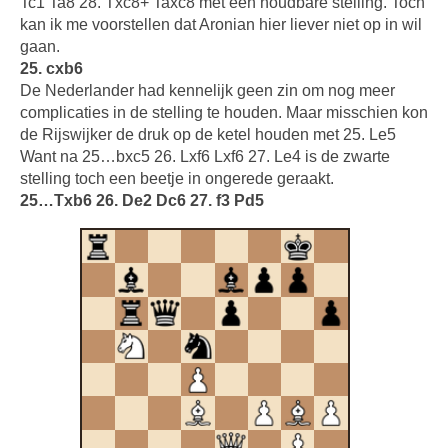
Tc1 Ta8 28. Txc8+ Taxc8 met een houdbare stelling. Toch
kan ik me voorstellen dat Aronian hier liever niet op in wil
gaan.
25. cxb6
De Nederlander had kennelijk geen zin om nog meer
complicaties in de stelling te houden. Maar misschien kon
de Rijswijker de druk op de ketel houden met 25. Le5
Want na 25…bxc5 26. Lxf6 Lxf6 27. Le4 is de zwarte
stelling toch een beetje in ongerede geraakt.
25…Txb6 26. De2 Dc6 27. f3 Pd5