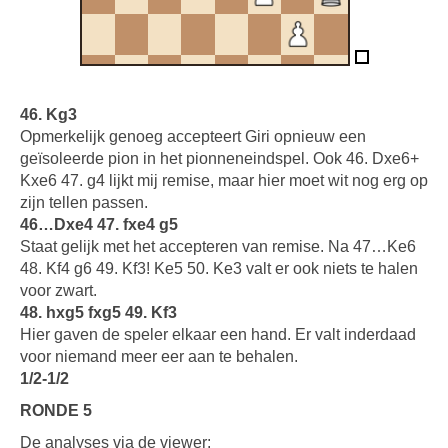
46. Kg3
Opmerkelijk genoeg accepteert Giri opnieuw een
geïsoleerde pion in het pionneneindspel. Ook 46. Dxe6+
Kxe6 47. g4 lijkt mij remise, maar hier moet wit nog erg op
zijn tellen passen.
46…Dxe4 47. fxe4 g5
Staat gelijk met het accepteren van remise. Na 47…Ke6
48. Kf4 g6 49. Kf3! Ke5 50. Ke3 valt er ook niets te halen
voor zwart.
48. hxg5 fxg5 49. Kf3
Hier gaven de speler elkaar een hand. Er valt inderdaad
voor niemand meer eer aan te behalen.
1/2-1/2
RONDE 5
De analyses via de viewer: