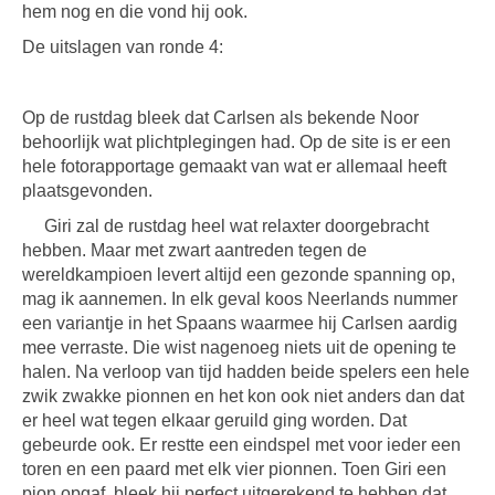
hem nog en die vond hij ook.
De uitslagen van ronde 4:
Op de rustdag bleek dat Carlsen als bekende Noor
behoorlijk wat plichtplegingen had. Op de site is er een
hele fotorapportage gemaakt van wat er allemaal heeft
plaatsgevonden.
Giri zal de rustdag heel wat relaxter doorgebracht
hebben. Maar met zwart aantreden tegen de
wereldkampioen levert altijd een gezonde spanning op,
mag ik aannemen. In elk geval koos Neerlands nummer
een variantje in het Spaans waarmee hij Carlsen aardig
mee verraste. Die wist nagenoeg niets uit de opening te
halen. Na verloop van tijd hadden beide spelers een hele
zwik zwakke pionnen en het kon ook niet anders dan dat
er heel wat tegen elkaar geruild ging worden. Dat
gebeurde ook. Er restte een eindspel met voor ieder een
toren en een paard met elk vier pionnen. Toen Giri een
pion opgaf, bleek hij perfect uitgerekend te hebben dat