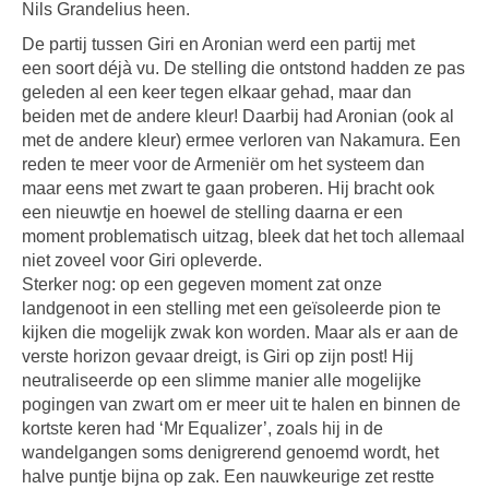
Nils Grandelius heen.
De partij tussen Giri en Aronian werd een partij met
een soort déjà vu. De stelling die ontstond hadden ze pas
geleden al een keer tegen elkaar gehad, maar dan
beiden met de andere kleur! Daarbij had Aronian (ook al
met de andere kleur) ermee verloren van Nakamura. Een
reden te meer voor de Armeniër om het systeem dan
maar eens met zwart te gaan proberen. Hij bracht ook
een nieuwtje en hoewel de stelling daarna er een
moment problematisch uitzag, bleek dat het toch allemaal
niet zoveel voor Giri opleverde.
Sterker nog: op een gegeven moment zat onze
landgenoot in een stelling met een geïsoleerde pion te
kijken die mogelijk zwak kon worden. Maar als er aan de
verste horizon gevaar dreigt, is Giri op zijn post! Hij
neutraliseerde op een slimme manier alle mogelijke
pogingen van zwart om er meer uit te halen en binnen de
kortste keren had ‘Mr Equalizer’, zoals hij in de
wandelgangen soms denigrerend genoemd wordt, het
halve puntje bijna op zak. Een nauwkeurige zet restte