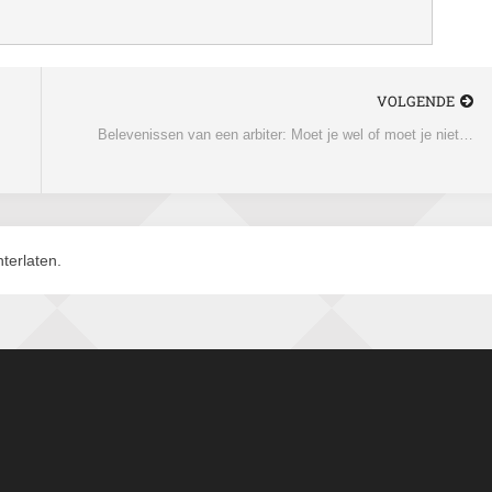
VOLGENDE
Belevenissen van een arbiter: Moet je wel of moet je niet…
terlaten.