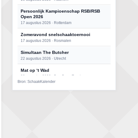
Persoonlijk Kampioenschap RSB/RSB
Open 2026
17 augustus 2026 · Rotterdam
Zomeravond snelschaaktoernooi
17 augustus 2026 · Rosmalen
Simultaan The Butcher
22 augustus 2026 · Utrecht
Mat op ‘t Wad
22 augustus 2026 · Den Burg, Texel
Bron: SchaakKalender
Open 6e Senioren-50+ Zomer-
rapidschaaktoernooi
22 augustus 2026 · Udenhout, Gemeente Tilburg
2e Utrechts kroegloperstoernooi
23 augustus 2026 · Utrecht
Open Eemlandtoernooi 2026
25 augustus 2026 · Bunschoten-Spakenburg