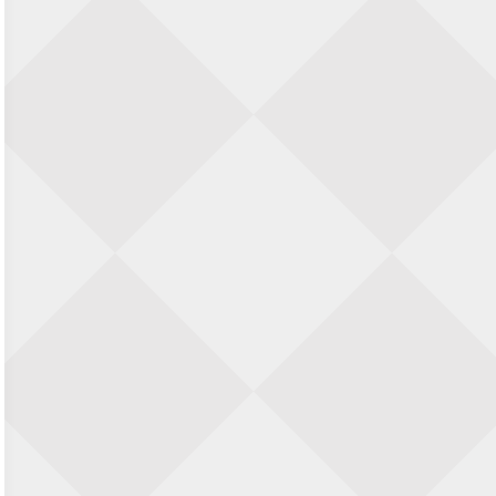
KC Open
28 augustus 2026 · Haarlem
11e Goirles Weekend Kampioenschap
28 augustus 2026 · Goirle
Nazomervierkampentoernooi 2026
28 augustus 2026 · Assen
Keisnel Schaaktoernooi
29 augustus 2026 · Amersfoort
Kroeg & Loper Leiden
30 augustus 2026 · Leiden
Open Schaakkampioenschap van
Arnhem
4 september 2026 · ARNHEM
Groninger stappenkampioenschap
5 september 2026 · Groningen