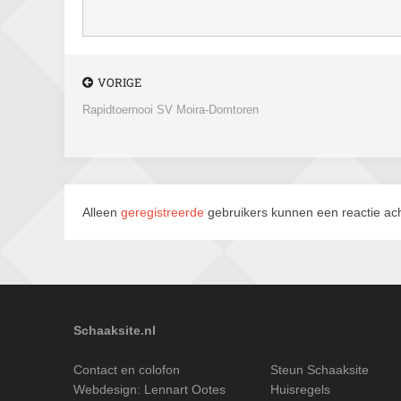
VORIGE
Rapidtoernooi SV Moira-Domtoren
Alleen
geregistreerde
gebruikers kunnen een reactie ach
Schaaksite.nl
Contact en colofon
Steun Schaaksite
Webdesign:
Lennart Ootes
Huisregels