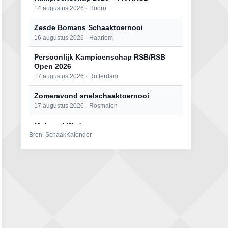
14 augustus 2026 · Hoorn
Zesde Bomans Schaaktoernooi
16 augustus 2026 · Haarlem
Persoonlijk Kampioenschap RSB/RSB
Open 2026
17 augustus 2026 · Rotterdam
Zomeravond snelschaaktoernooi
17 augustus 2026 · Rosmalen
Mat op ‘t Wad
Bron: SchaakKalender
22 augustus 2026 · Den Burg, Texel
Open 6e Senioren-50+ Zomer-
rapidschaaktoernooi
22 augustus 2026 · Udenhout, Gemeente Tilburg
Simultaan The Butcher
22 augustus 2026 · Utrecht
2e Utrechts kroegloperstoernooi