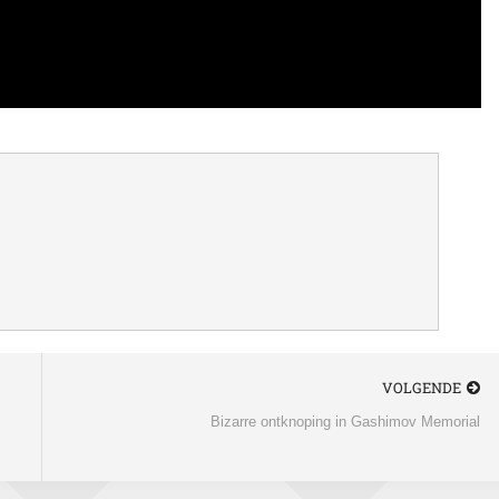
VOLGENDE
Bizarre ontknoping in Gashimov Memorial