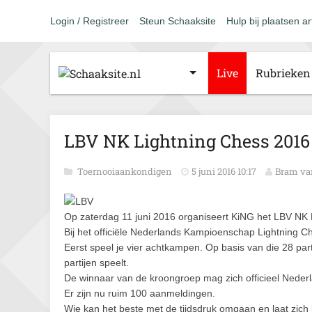
Login / Registreer
Steun Schaaksite
Hulp bij plaatsen ar
Live
Rubrieken
LBV NK Lightning Chess 2016 (
Toernooiaankondigen
5 juni 2016 10:17
Bram va
Op zaterdag 11 juni 2016 organiseert KiNG het LBV NK Li
Bij het officiële Nederlands Kampioenschap Lightning C
Eerst speel je vier achtkampen. Op basis van die 28 part
partijen speelt.
De winnaar van de kroongroep mag zich officieel Nede
Er zijn nu ruim 100 aanmeldingen.
Wie kan het beste met de tijdsdruk omgaan en laat zic