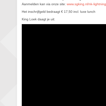
Aanmelden kan via onze site:
www.sgking.nl/nk-lightning
Het inschrijfgeld bedraagt € 17,50 incl. luxe lunch
King Loek daagt je uit: