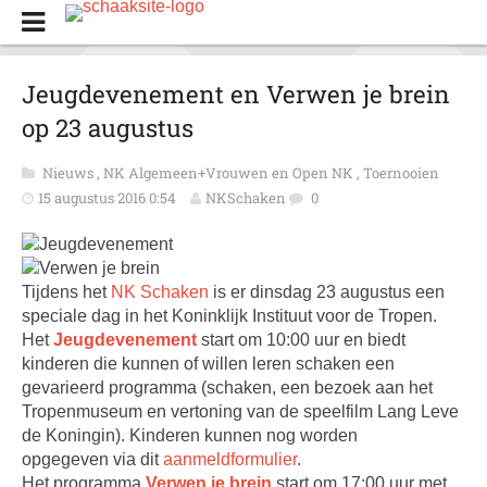
Jeugdevenement en Verwen je brein
op 23 augustus
Nieuws
,
NK Algemeen+Vrouwen en Open NK
,
Toernooien
15 augustus 2016 0:54
NKSchaken
0
Tijdens het
NK Schaken
is er dinsdag 23 augustus een
speciale dag in het Koninklijk Instituut voor de Tropen.
Het
Jeugdevenement
start om 10:00 uur en biedt
kinderen die kunnen of willen leren schaken een
gevarieerd programma (schaken, een bezoek aan het
Tropenmuseum en vertoning van de speelfilm Lang Leve
de Koningin). Kinderen kunnen nog worden
opgegeven via dit
aanmeldformulier
.
Het programma
Verwen je brein
start om 17:00 uur met