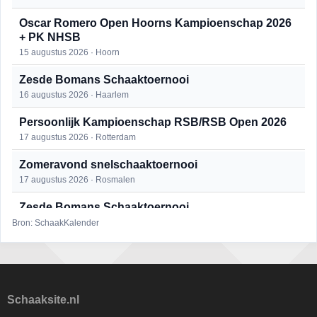
Oscar Romero Open Hoorns Kampioenschap 2026
+ PK NHSB
15 augustus 2026 · Hoorn
Zesde Bomans Schaaktoernooi
16 augustus 2026 · Haarlem
Persoonlijk Kampioenschap RSB/RSB Open 2026
17 augustus 2026 · Rotterdam
Zomeravond snelschaaktoernooi
17 augustus 2026 · Rosmalen
Zesde Bomans Schaaktoernooi
17 augustus 2026 · Haarlem
Bron: SchaakKalender
Zomeravond snelschaaktoernooi
18 augustus 2026 · Rosmalen
Persoonlijk Kampioenschap RSB/RSB Open 2026
Schaaksite.nl
18 augustus 2026 · Rotterdam