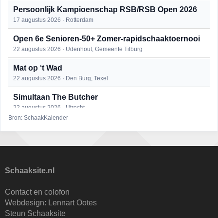
Persoonlijk Kampioenschap RSB/RSB Open 2026
17 augustus 2026 · Rotterdam
Open 6e Senioren-50+ Zomer-rapidschaaktoernooi
22 augustus 2026 · Udenhout, Gemeente Tilburg
Mat op ‘t Wad
22 augustus 2026 · Den Burg, Texel
Simultaan The Butcher
22 augustus 2026 · Utrecht
Bron: SchaakKalender
2e Utrechts kroegloperstoernooi
23 augustus 2026 · Utrecht
Open Eemlandtoernooi 2026
25 augustus 2026 · Bunschoten-Spakenburg
Schaaksite.nl
DSC Girls Night
Contact en colofon
27 augustus 2026 · Delft
Webdesign:
Lennart Ootes
Steun Schaaksite
KC Open