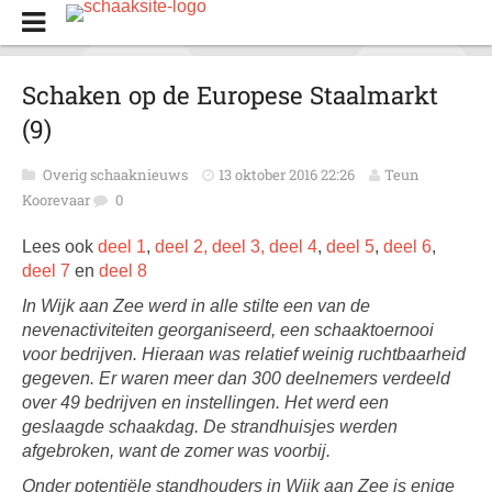
Schaken op de Europese Staalmarkt
(9)
Overig schaaknieuws
13 oktober 2016 22:26
Teun
Koorevaar
0
Lees ook
deel 1
,
deel 2,
deel 3,
deel 4
,
deel 5
,
deel 6
,
deel 7
en
deel 8
In Wijk aan Zee werd in alle stilte een van de
nevenactiviteiten georganiseerd, een schaaktoernooi
voor bedrijven. Hieraan was relatief weinig ruchtbaarheid
gegeven. Er waren meer dan 300 deelnemers verdeeld
over 49 bedrijven en instellingen. Het werd een
geslaagde schaakdag. De strandhuisjes werden
afgebroken, want de zomer was voorbij.
Onder potenti
ële standhouders in Wijk aan Zee is enige