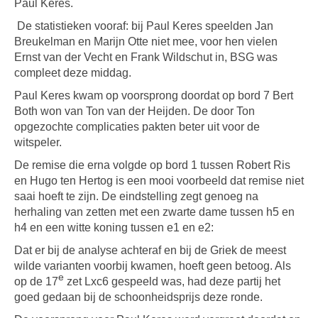
Paul Keres.
De statistieken vooraf: bij Paul Keres speelden Jan
Breukelman en Marijn Otte niet mee, voor hen vielen
Ernst van der Vecht en Frank Wildschut in, BSG was
compleet deze middag.
Paul Keres kwam op voorsprong doordat op bord 7 Bert
Both won van Ton van der Heijden. De door Ton
opgezochte complicaties pakten beter uit voor de
witspeler.
De remise die erna volgde op bord 1 tussen Robert Ris
en Hugo ten Hertog is een mooi voorbeeld dat remise niet
saai hoeft te zijn. De eindstelling zegt genoeg na
herhaling van zetten met een zwarte dame tussen h5 en
h4 en een witte koning tussen e1 en e2:
Dat er bij de analyse achteraf en bij de Griek de meest
wilde varianten voorbij kwamen, hoeft geen betoog. Als
e
op de 17
zet Lxc6 gespeeld was, had deze partij het
goed gedaan bij de schoonheidsprijs deze ronde.