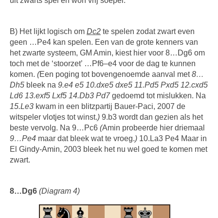
uit zwarts spel en won vrij soepel.
B) Het lijkt logisch om
Dc2
te spelen zodat zwart even
geen …Pe4 kan spelen. Een van de grote kenners van
het zwarte systeem, GM Amin, kiest hier voor 8…Dg6 om
toch met de ‘stoorzet’ …Pf6–e4 voor de dag te kunnen
komen.
(
Een poging tot bovengenoemde aanval met
8…
Dh5
bleek na
9.e4 e5 10.dxe5 dxe5 11.Pd5 Pxd5 12.cxd5
Ld6 13.exf5 Lxf5 14.Db3 Pd7
gedoemd tot mislukken. Na
15.Le3
kwam in een blitzpartij Bauer-Paci, 2007 de
witspeler vlotjes tot winst.
)
9.b3 wordt dan gezien als het
beste vervolg. Na 9…Pc6
(
Amin probeerde hier driemaal
9…Pe4
maar dat bleek wat te vroeg.
)
10.La3 Pe4 Maar in
El Gindy-Amin, 2003 bleek het nu wel goed te komen met
zwart.
8…Dg6
(Diagram 4)