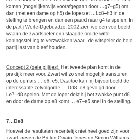
komen (mogelijkerwijs voorafgegaan door …g7–g5) om
dan (met een dame op h5) de loperzet …Lc8–h3 in de
stelling te brengen en dan een paard naar g4 te spelen. In
de partij Werle-Dgebuadze, 2002 zien we een voorbeeld
waarin de zwartspeler erin slaagde om de witte
koningsstelling te verzwakken waar de witspe­ler de hele
partij last van bleef houden.
Concept 2 (gele pijltjes):
Het tweede plan komt in de
praktijk meer voor. Zwart wil zo snel mogelijk aansturen
op de opmars … e6–e5. Daartoe kan hij bijvoorbeeld de
interessante zetvolgorde … Dd8–e8 gevolgd door …
Le7–d8 spelen. Met de loper dekt hij het zwakke punt d8
en door de dame op e8 komt … e7–e5 snel in de stelling.
7…De8
Hoewel de resultaten recentelijk niet heel goed zijn voor
zwart, geven de Britten Gwain Jones en Simon Williams