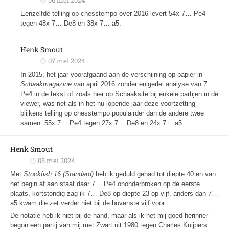
06 mei 2024
Eenzelfde telling op chesstempo over 2016 levert 54x 7… Pe4
tegen 48x 7… De8 en 38x 7… a5.
Henk Smout
07 mei 2024
In 2015, het jaar voorafgaand aan de verschijning op papier in
Schaakmagazine
van april 2016 zonder enigerlei analyse van 7…
Pe4 in de tekst of zoals hier op Schaaksite bij enkele partijen in de
viewer, was net als in het nu lopende jaar deze voortzetting
blijkens telling op chesstempo populairder dan de andere twee
samen: 55x 7… Pe4 tegen 27x 7… De8 en 24x 7… a5.
Henk Smout
08 mei 2024
Met
Stockfish 16 (Standard)
heb ik geduld gehad tot diepte 40 en van
het begin af aan staat daar 7… Pe4 ononderbroken op de eerste
plaats, kortstondig zag ik 7… De8 op diepte 23 op vijf, anders dan 7…
a5 kwam die zet verder niet bij de bovenste vijf voor.
De notatie heb ik niet bij de hand, maar als ik het mij goed herinner
begon een partij van mij met Zwart uit 1980 tegen Charles Kuijpers