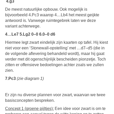
4.g3
De meest natuurlijke opbouw. Ook mogelijk is
bijvoorbeeld 4.Pc3 waarop 4…Lb4 het meest geijkte
antwoord is. Vanwege ruimtegebrek laten we deze
variant achterwege.
4…Le7 5.Lg2 0–0 6.0–0 d6
Hiermee legt zwart eindelijk zijn kaarten op tafel. Hij kiest
niet voor een ‘Stonewall-opstelling’ met …d7–d5 (die in
de volgende aflevering behandeld wordt), maar hij gaat
verder met dit ogenschijnlijk bescheiden pion­zetje. Toch
zitten er offensieve bedoelingen achter zoals we zullen
zien.
7.Pc3
(zie diagram 1)
Er zijn nu diverse plannen voor zwart, waarvan we twee
basisconcepten bespreken.
Concept 1 (groene pijltjes):
Een idee voor zwart is om te