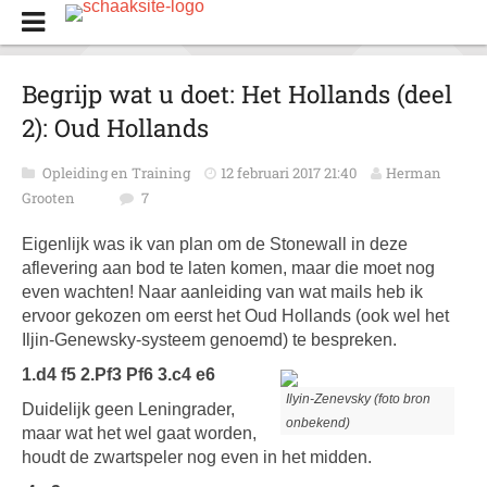
Begrijp wat u doet: Het Hollands (deel
2): Oud Hollands
Opleiding en Training
12 februari 2017 21:40
Herman
Grooten
7
Eigenlijk was ik van plan om de Stonewall in deze
aflevering aan bod te laten komen, maar die moet nog
even wachten! Naar aanleiding van wat mails heb ik
ervoor gekozen om eerst het Oud Hollands (ook wel het
Iljin-Genewsky-systeem genoemd) te bespreken.
1.d4 f5 2.Pf3 Pf6 3.c4 e6
Ilyin-Zenevsky (foto bron
Duidelijk geen Leningrader,
onbekend)
maar wat het wel gaat worden,
houdt de zwartspeler nog even in het midden.