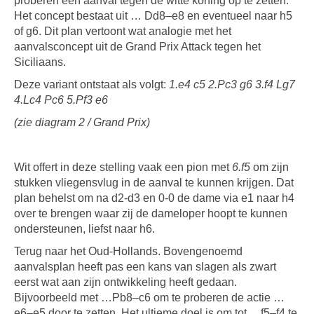
proberen een aanval tegen de witte koning op te zetten.
Het concept bestaat uit … Dd8–e8 en eventueel naar h5
of g6. Dit plan vertoont wat analogie met het
aanvalsconcept uit de Grand Prix Attack tegen het
Siciliaans.
Deze variant ontstaat als volgt:
1.e4 c5 2.Pc3 g6 3.f4 Lg7
4.Lc4 Pc6 5.Pf3 e6
(zie diagram 2 / Grand Prix)
Wit offert in deze stelling vaak een pion met
6.f5
om zijn
stukken vliegensvlug in de aanval te kunnen krijgen. Dat
plan behelst om na d2-d3 en 0-0 de dame via e1 naar h4
over te brengen waar zij de dameloper hoopt te kunnen
ondersteunen, liefst naar h6.
Terug naar het Oud-Hollands. Bovengenoemd
aanvalsplan heeft pas een kans van slagen als zwart
eerst wat aan zijn ontwikkeling heeft gedaan.
Bijvoorbeeld met …Pb8–c6 om te proberen de actie …
e6–e5 door te zetten. Het ultieme doel is om tot …f5–f4 te