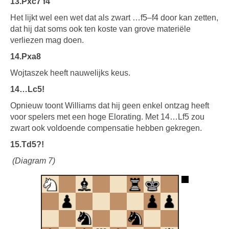
13.Pxc7 f4
Het lijkt wel een wet dat als zwart …f5–f4 door kan zetten,
dat hij dat soms ook ten koste van grove materiële
verliezen mag doen.
14.Pxa8
Wojtaszek heeft nauwelijks keus.
14…Lc5!
Opnieuw toont Williams dat hij geen enkel ontzag heeft
voor spelers met een hoge Elorating. Met 14…Lf5 zou
zwart ook voldoende compensatie hebben gekregen.
15.Td5?!
(Diagram 7)