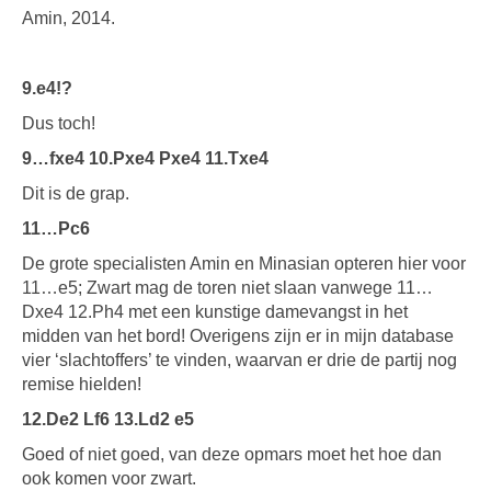
Amin, 2014.
9.e4!?
Dus toch!
9…fxe4 10.Pxe4 Pxe4 11.Txe4
Dit is de grap.
11…Pc6
De grote specialisten Amin en Minasian opteren hier voor
11…e5; Zwart mag de toren niet slaan vanwege 11…
Dxe4 12.Ph4 met een kunstige damevangst in het
midden van het bord! Overigens zijn er in mijn database
vier ‘slachtoffers’ te vinden, waarvan er drie de partij nog
remise hielden!
12.De2 Lf6 13.Ld2 e5
Goed of niet goed, van deze opmars moet het hoe dan
ook komen voor zwart.