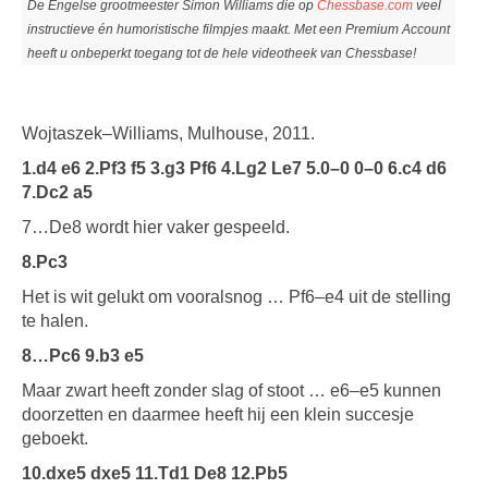
De Engelse grootmeester Simon Williams die op
Chessbase.com
veel
instructieve én humoristische filmpjes maakt. Met een Premium Account
heeft u onbeperkt toegang tot de hele videotheek van Chessbase!
Wojtaszek–Williams, Mulhouse, 2011.
1.d4 e6 2.Pf3 f5 3.g3 Pf6 4.Lg2 Le7 5.0–0 0–0 6.c4 d6
7.Dc2 a5
7…De8 wordt hier vaker gespeeld.
8.Pc3
Het is wit gelukt om vooralsnog … Pf6–e4 uit de stelling
te halen.
8…Pc6 9.b3 e5
Maar zwart heeft zonder slag of stoot … e6–e5 kunnen
doorzetten en daarmee heeft hij een klein succesje
geboekt.
10.dxe5 dxe5 11.Td1 De8 12.Pb5