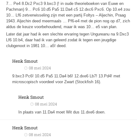
7… Pe4 8.Dc2 Pxc3 9.bxc3 (! in oude theorieboeken van Euwe en
Pachman) 9… Pc6 10.d5 Pa5 11.Da4 c5 12.dxc6 Pxc6. Op 10.e4 zou
10… Lf6 zetverwisseling zijn met een partij Foltys – Aljechin, Praag
1943. Aljechin deed meermaals … Pf6-e4 met de pion nog op d7, zich
aldus de keuze voorbehoudend, maar ik was 10… e5 van plan.
Later dat jaar had ik een slechte ervaring tegen Ungureanu na 9.Dxc3
Lf6 10.b4, daar had ik van geleerd zodat ik tegen een jeugdige
clubgenoot in 1981 10… a5! deed.
Henk Smout
08 mei 2024
9.bxc3 Pc6! 10.d5 Pa5 11.Da4 b6! 12.dxe6 Lb7! 13.Pd4! met
microscopisch voordeel voor Zwart (Stockfish 16).
Henk Smout
08 mei 2024
In plaats van 11.Da4 moet Wit dus 11.dxe6 doen.
Henk Smout
08 mei 2024