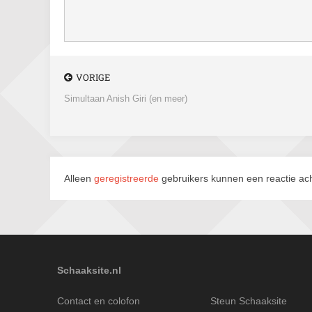
VORIGE
Simultaan Anish Giri (en meer)
Alleen
geregistreerde
gebruikers kunnen een reactie ach
Schaaksite.nl
Contact en colofon
Steun Schaaksite