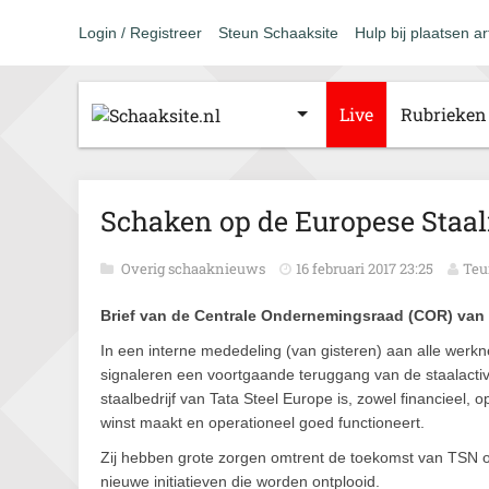
Login / Registreer
Steun Schaaksite
Hulp bij plaatsen ar
Live
Rubrieken
Schaken op de Europese Staal
Overig schaaknieuws
16 februari 2017 23:25
Teu
Brief van de Centrale Ondernemingsraad (COR) van 
In een interne mededeling (van gisteren) aan alle werk
signaleren een voortgaande teruggang van de staalactivi
staalbedrijf van Tata Steel Europe is, zowel financieel, 
winst maakt en operationeel goed functioneert.
Zij hebben grote zorgen omtrent de toekomst van TSN o
nieuwe initiatieven die worden ontplooid.