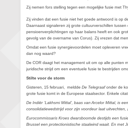
Zij nemen fors stelling tegen een mogelijke fusie met T
Zij vinden dat een fusie niet het goede antwoord is op 
Daarnaast signaleren zij grote cultuurverschillen tusse
pensioenverplichtingen op haar balans heeft en ook grot
gevolg van de overname van Corus). Zij vrezen dat men
Omdat een fusie synergievoordelen moet opleveren vrees
dan nog waard?
De COR daagt het management uit om op alle punten meer
juridische strijd om een eventuele fusie te bestrijden omd
Stilte voor de storm
Gisteren, 15 februari, meldde
De Telegraaf
onder de k
grote fusie komt in de Europese staalsector. Enkele cita
De Indiër ‘Lakhsmi Mittal’, baas van Arcelor Mittal, is een
consolidatiewedstrijd voor zijn voordeur laat uitvechten,
Eurocommissaris Kroes dwarsboomde destijds een fusie
Brussel een protectionistische staalwind waait. En met 