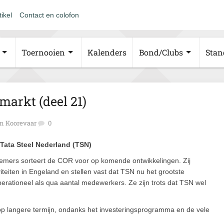
tikel
Contact en colofon
Toernooien
Kalenders
Bond/Clubs
Stan
markt (deel 21)
n Koorevaar
0
Tata Steel Nederland (TSN)
nemers sorteert de COR voor op komende ontwikkelingen. Zij
teiten in Engeland en stellen vast dat TSN nu het grootste
operationeel als qua aantal medewerkers. Ze zijn trots dat TSN wel
p langere termijn, ondanks het investeringsprogramma en de vele