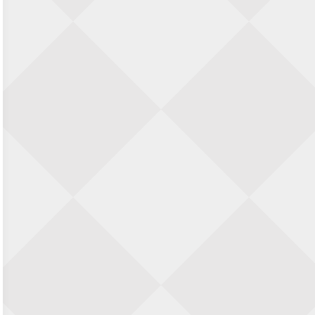
28 augustus 2026 · Haarlem
11e Goirles Weekend Kampioenschap
28 augustus 2026 · Goirle
Keisnel Schaaktoernooi
29 augustus 2026 · Amersfoort
Kroeg & Loper Leiden
30 augustus 2026 · Leiden
Open Schaakkampioenschap van
Arnhem
4 september 2026 · ARNHEM