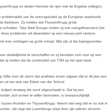
hyssenKrupp en sluiten hiermee de rijen met de Engelse collega’s.
de problematiek van de overcapaciteit op de Europese staalmarkt.
n de bedrijven. Zij melden dat ThyssenKrupp grote
e schulden. Tata Steel Europe vinden zij ook overgefinancierd (als
 deze problemen wil afwentelen op een nieuwe joint venture.
t men ontslagen op grote schaal. Wat zijn al die baangaranties
 duidelijkheid te verschaffen en zij bereiden zich voor op een
at zij vinden dat de continuïteit van TSN op het spel staat.
op
Stilte voor de storm
dat analisten ervan uitgaan dat er dit jaar een
ten uit het stuk van Edwin van der Schoot:
 briljant strateeg die nooit uitgeschaakt is. Dat hij een
 zonder zich ermee te willen bemoeien, is onwaarschijnlijk.
 tussen Archelor en ThyssenKrupp. Neemt niet weg dat er nu ook in
Juncker- die zegt dat Luxemburgs staal door zijn aderen stroomt-