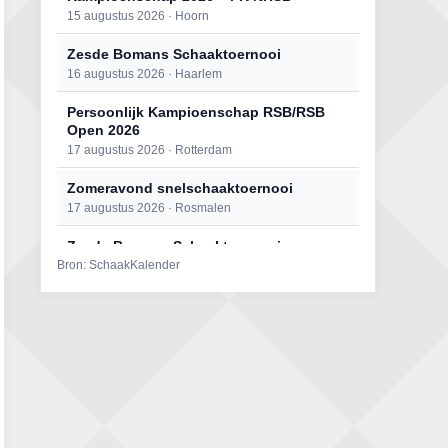
15 augustus 2026 · Hoorn
Zesde Bomans Schaaktoernooi
16 augustus 2026 · Haarlem
Persoonlijk Kampioenschap RSB/RSB
Open 2026
17 augustus 2026 · Rotterdam
Zomeravond snelschaaktoernooi
17 augustus 2026 · Rosmalen
Zesde Bomans Schaaktoernooi
Bron: SchaakKalender
17 augustus 2026 · Haarlem
Zomeravond snelschaaktoernooi
18 augustus 2026 · Rosmalen
Persoonlijk Kampioenschap RSB/RSB
Open 2026
18 augustus 2026 · Rotterdam
Mat op ‘t Wad