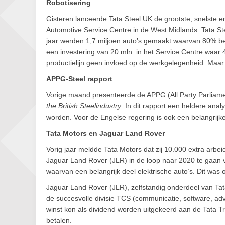
Robotisering
Gisteren lanceerde Tata Steel UK de grootste, snelste en 
Automotive Service Centre in de West Midlands. Tata Stee
jaar werden 1,7 miljoen auto’s gemaakt waarvan 80% bes
een investering van 20 mln. in het Service Centre waa
productielijn geen invloed op de werkgelegenheid. Maa
APPG-Steel rapport
Vorige maand presenteerde de APPG (All Party Parliamen
the British Steelindustry
. In dit rapport een heldere ana
worden. Voor de Engelse regering is ook een belangrijk
Tata Motors en Jaguar Land Rover
Vorig jaar meldde Tata Motors dat zij 10.000 extra arbei
Jaguar Land Rover (JLR) in de loop naar 2020 te gaan
waarvan een belangrijk deel elektrische auto’s. Dit was
Jaguar Land Rover (JLR), zelfstandig onderdeel van Ta
de succesvolle divisie TCS (communicatie, software, adv
winst kon als dividend worden uitgekeerd aan de Tata Trus
betalen.