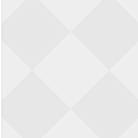
22 augustus 2026 · Den Burg, Texel
Simultaan The Butcher
22 augustus 2026 · Utrecht
Open 6e Senioren-50+ Zomer-
rapidschaaktoernooi
22 augustus 2026 · Udenhout, Gemeente Tilburg
2e Utrechts kroegloperstoernooi
23 augustus 2026 · Utrecht
Open 6e Senioren-50+ Zomer-
rapidschaaktoernooi
23 augustus 2026 · Udenhout, Gemeente Tilburg
Open Eemlandtoernooi 2026
25 augustus 2026 · Bunschoten-Spakenburg
Nazomervierkampentoernooi 2026
28 augustus 2026 · Assen
KC Open