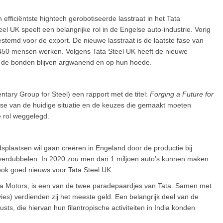
efficiëntste hightech gerobotiseerde lasstraat in het Tata
l UK speelt een belangrijke rol in de Engelse auto-industrie. Vorig
temd voor de export. De nieuwe lasstraat is de laatste fase van
r 450 mensen werken. Volgens Tata Steel UK heeft de nieuwe
r de bonden blijven argwanend en op hun hoede.
tary Group for Steel) een rapport met de titel:
Forging a Future for
lyse van de huidige situatie en de keuzes die gemaakt moeten
e rol weggelegd.
dsplaatsen wil gaan creëren in Engeland door de productie bij
 verdubbelen. In 2020 zou men dan 1 miljoen auto’s kunnen maken
 ook goed nieuws voor Tata Steel UK.
ta Motors, is een van de twee paradepaardjes van Tata. Samen met
ies) verdienden zij het meeste geld. Een belangrijk deel van de
ts, die hiervan hun filantropische activiteiten in India konden