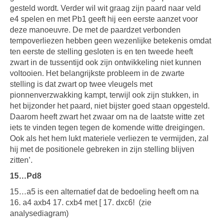
gesteld wordt. Verder wil wit graag zijn paard naar veld
e4 spelen en met Pb1 geeft hij een eerste aanzet voor
deze manoeuvre. De met de paardzet verbonden
tempoverliezen hebben geen wezenlijke betekenis omdat
ten eerste de stelling gesloten is en ten tweede heeft
zwart in de tussentijd ook zijn ontwikkeling niet kunnen
voltooien. Het belangrijkste probleem in de zwarte
stelling is dat zwart op twee vleugels met
pionnenverzwakking kampt, terwijl ook zijn stukken, in
het bijzonder het paard, niet bijster goed staan opgesteld.
Daarom heeft zwart het zwaar om na de laatste witte zet
iets te vinden tegen tegen de komende witte dreigingen.
Ook als het hem lukt materiele verliezen te vermijden, zal
hij met de positionele gebreken in zijn stelling blijven
zitten’.
15…Pd8
15…a5 is een alternatief dat de bedoeling heeft om na
16. a4 axb4 17. cxb4 met [ 17. dxc6! (zie
analysediagram)