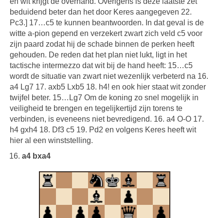
en wit krijgt de overhand. Overigens is deze laatste zet
beduidend beter dan het door Keres aangegeven 22.
Pc3.] 17…c5 te kunnen beantwoorden. In dat geval is de
witte a-pion gepend en verzekert zwart zich veld c5 voor
zijn paard zodat hij de schade binnen de perken heeft
gehouden. De reden dat het plan niet lukt, ligt in het
tactische intermezzo dat wit bij de hand heeft: 15…c5
wordt de situatie van zwart niet wezenlijk verbeterd na 16.
a4 Lg7 17. axb5 Lxb5 18. h4! en ook hier staat wit zonder
twijfel beter. 15…Lg7 Om de koning zo snel mogelijk in
veiligheid te brengen en tegelijkertijd zijn torens te
verbinden, is eveneens niet bevredigend. 16. a4 O-O 17.
h4 gxh4 18. Df3 c5 19. Pd2 en volgens Keres heeft wit
hier al een winststelling.
a4 bxa4