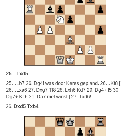
25…Lxd5
25…Lb7 26. Dg4! was door Keres gepland. 26…Kf8 [
26…Lxa6 27. Dxg7 Tf8 28. Lxh6 Kd7 29. Dg4+ f5 30.
Dg7+ Kc6 31. Da7 met winst.] 27. Txd6!
Dxd5 Txb4