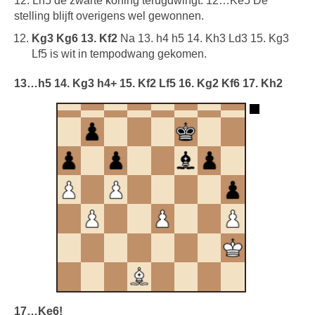
12. Lh5 de zwarte koning terugdwingt. 12…Ke5 De
stelling blijft overigens wel gewonnen.
Kg3 Kg6 13. Kf2
Na 13. h4 h5 14. Kh3 Ld3 15. Kg3
Lf5 is wit in tempodwang gekomen.
13…h5 14. Kg3 h4+ 15. Kf2 Lf5 16. Kg2 Kf6 17. Kh2
17…Ke6!