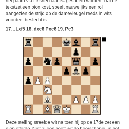
het paard via c3 snel naar e4 gespeeld worden. Dat de
tekstzet een pion kost, speelt nauwelijks een rol
aangezien de strijd op de damevleugel reeds in wits
voordeel beslecht is.
17…Lxf5 18. dxc6 Pxc6 19. Pc3
Deze stelling streefde wit na toen hij op de 17de zet een
pion offerde. Niet alleen heeft wit de heerschappij in het