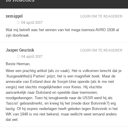
zemiggel
LOGIN OM TE REAGEREN
04 april 2017
Wat mij betreft was het winnen van het mega toernooi AVRO 1938 al
zijn doorbraak.
Jasper Geurink
LOGIN OM TE REAGEREN
04 april 2017
Beste Herman,
Weer een prachtig artikel (als zo vaak). Het is volkomen terecht dat je
‘Ausgewählte(n) Partien’ prijst; het is een magnifiek boek. Maar de
annexatie van Estland door de Sovjet-Unie opende (als ik me niet
vergis) niet slechts mogelijkheden voor Keres. Hij vluchtte
aanvankelijk naar Duitsland en speelde daar toernooien,
noodgedwongen. Toen hij terugkeerde naar de USSR werd hij als
‘fascist’ gebrandmerkt, en kreeg hij het (mede door Botvinnik?) erg
lastig. Of hij expres nederlagen heeft geleden tegen Botvinnik in het
WK van 1948 is me niet bekend, maar wellicht weet iemand anders
dat wel.