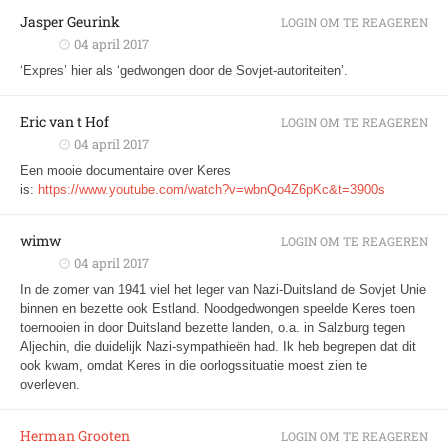
Jasper Geurink
LOGIN OM TE REAGEREN
04 april 2017
‘Expres’ hier als ‘gedwongen door de Sovjet-autoriteiten’.
Eric van t Hof
LOGIN OM TE REAGEREN
04 april 2017
Een mooie documentaire over Keres
is:
https://www.youtube.com/watch?v=wbnQo4Z6pKc&t=3900s
wimw
LOGIN OM TE REAGEREN
04 april 2017
In de zomer van 1941 viel het leger van Nazi-Duitsland de Sovjet Unie
binnen en bezette ook Estland. Noodgedwongen speelde Keres toen
toernooien in door Duitsland bezette landen, o.a. in Salzburg tegen
Aljechin, die duidelijk Nazi-sympathieën had. Ik heb begrepen dat dit
ook kwam, omdat Keres in die oorlogssituatie moest zien te
overleven.
Herman Grooten
LOGIN OM TE REAGEREN