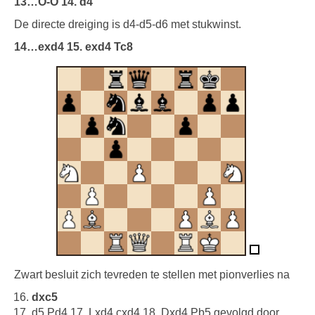
13…O-O 14. d4
De directe dreiging is d4-d5-d6 met stukwinst.
14…exd4 15. exd4 Tc8
Zwart besluit zich tevreden te stellen met pionverlies na
dxc5
d5 Pd4 17. Lxd4 cxd4 18. Dxd4 Pb5 gevolgd door …