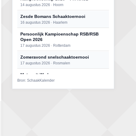
14 augustus 2026 · Hoorn
Zesde Bomans Schaaktoernooi
16 augustus 2026 · Haarlem
Persoonlijk Kampioenschap RSB/RSB
Open 2026
17 augustus 2026 · Rotterdam
Zomeravond snelschaaktoernooi
17 augustus 2026 · Rosmalen
Mat op ‘t Wad
Bron: SchaakKalender
22 augustus 2026 · Den Burg, Texel
Open 6e Senioren-50+ Zomer-
rapidschaaktoernooi
22 augustus 2026 · Udenhout, Gemeente Tilburg
Simultaan The Butcher
22 augustus 2026 · Utrecht
2e Utrechts kroegloperstoernooi