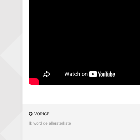
VORIGE
Ik word de allersterkste