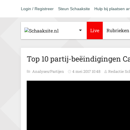
Login / Registreer
Steun Schaaksite
Hulp bij plaatsen ar
Live
Rubrieken
Top 10 partij-beëindigingen C
Analyses/Partijen
4 mei 2017 10:48
Redactie Sc