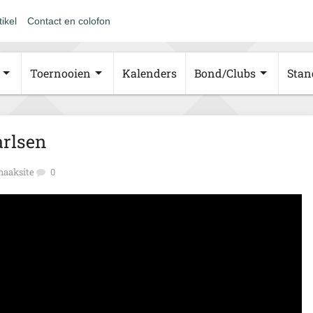
tikel
Contact en colofon
Toernooien
Kalenders
Bond/Clubs
Stan
arlsen
haaksite
0