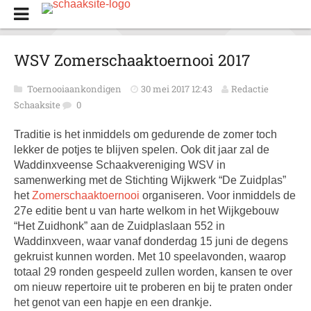
WSV Zomerschaaktoernooi 2017
Toernooiaankondigen
30 mei 2017 12:43
Redactie
Schaaksite
0
Traditie is het inmiddels om gedurende de zomer toch
lekker de potjes te blijven spelen. Ook dit jaar zal de
Waddinxveense Schaakvereniging WSV in
samenwerking met de Stichting Wijkwerk “De Zuidplas”
het
Zomerschaaktoernooi
organiseren. Voor inmiddels de
27e editie bent u van harte welkom in het Wijkgebouw
“Het Zuidhonk” aan de Zuidplaslaan 552 in
Waddinxveen, waar vanaf donderdag 15 juni de degens
gekruist kunnen worden. Met 10 speelavonden, waarop
totaal 29 ronden gespeeld zullen worden, kansen te over
om nieuw repertoire uit te proberen en bij te praten onder
het genot van een hapje en een drankje.