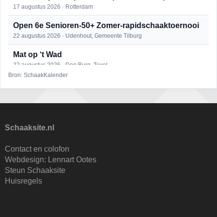
17 augustus 2026 · Rotterdam
Open 6e Senioren-50+ Zomer-rapidschaaktoernooi
22 augustus 2026 · Udenhout, Gemeente Tilburg
Mat op ‘t Wad
22 augustus 2026 · Den Burg, Texel
Bron: SchaakKalender
Simultaan The Butcher
22 augustus 2026 · Utrecht
2e Utrechts kroegloperstoernooi
23 augustus 2026 · Utrecht
Schaaksite.nl
Open Eemlandtoernooi 2026
Contact en colofon
25 augustus 2026 · Bunschoten-Spakenburg
Webdesign:
Lennart Ootes
Steun Schaaksite
Nazomervierkampentoernooi 2026
Huisregels
28 augustus 2026 · Assen
KC Open
28 augustus 2026 · Haarlem