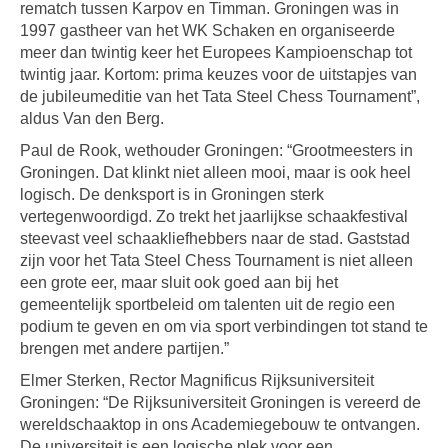
rematch tussen Karpov en Timman. Groningen was in
1997 gastheer van het WK Schaken en organiseerde
meer dan twintig keer het Europees Kampioenschap tot
twintig jaar. Kortom: prima keuzes voor de uitstapjes van
de jubileumeditie van het Tata Steel Chess Tournament”,
aldus Van den Berg.
Paul de Rook, wethouder Groningen: “Grootmeesters in
Groningen. Dat klinkt niet alleen mooi, maar is ook heel
logisch. De denksport is in Groningen sterk
vertegenwoordigd. Zo trekt het jaarlijkse schaakfestival
steevast veel schaakliefhebbers naar de stad. Gaststad
zijn voor het Tata Steel Chess Tournament is niet alleen
een grote eer, maar sluit ook goed aan bij het
gemeentelijk sportbeleid om talenten uit de regio een
podium te geven en om via sport verbindingen tot stand te
brengen met andere partijen.”
Elmer Sterken, Rector Magnificus Rijksuniversiteit
Groningen: “De Rijksuniversiteit Groningen is vereerd de
wereldschaaktop in ons Academiegebouw te ontvangen.
De universiteit is een logische plek voor een