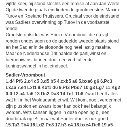
vijfde keer, hij stond slechts een remise af aan Jan Werle.
Op de tweede plaats eindigden de grootmeesters Maxim
Turov en Roeland Pruijssers. Cruciaal voor de eindstand
was Sadlers overwinning op Turov in de voorlaatste
ronde.
Grootste outsider was Enrico Vroombout, die na vijf
ronden ongeslagen op de gedeelde tweede plaats stond
en het Sadler in de slotronde nog heel lastig maakte.
Maar de Nederlandse Brit haalde de partijwinst en
toernooiwinst binnen door een verbluffende
koningswandel in het eindspel.
Sadler-Vroombout
1.d4 Pf6 2.c4 c5 3.d5 b5 4.cxb5 a6 5.bxa6 g6 6.Pc3
Lxa6 7.e4 Lxf1 8.Kxf1 d6 9.Pf3 Pbd7 10.g3 Lg7 11.Kg2
0-0 12.a4 Ta6 13.Dc2 Da8 14.Te1 Tb8
Zwart heeft alles
wat hij in het Wolgagambiet wil. Wit komt nooit verder met
zijn pluspion en zwarts loper kan ook heel belangrijk
worden. Wits kansen liggen in deze opening bij een
doorbraak op e5, maar wat Sadler doet is ook goed.
15.Ta3 Tb4 16.Ld2 Pe8 17.h3 c4 18.bxc4 Dc8 19.a5