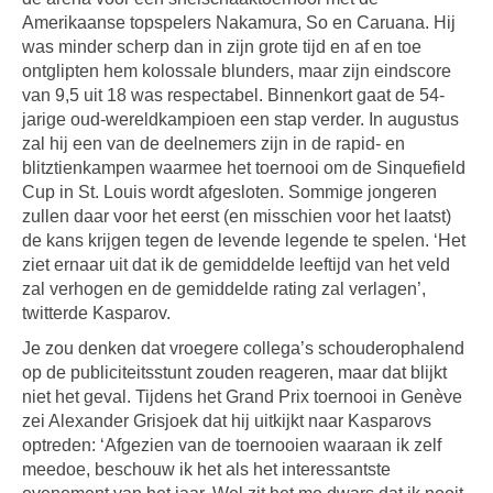
Amerikaanse topspelers Nakamura, So en Caruana. Hij
was minder scherp dan in zijn grote tijd en af en toe
ontglipten hem kolossale blunders, maar zijn eindscore
van 9,5 uit 18 was respectabel. Binnenkort gaat de 54-
jarige oud-wereldkampioen een stap verder. In augustus
zal hij een van de deelnemers zijn in de rapid- en
blitztienkampen waarmee het toernooi om de Sinquefield
Cup in St. Louis wordt afgesloten. Sommige jongeren
zullen daar voor het eerst (en misschien voor het laatst)
de kans krijgen tegen de levende legende te spelen. ‘Het
ziet ernaar uit dat ik de gemiddelde leeftijd van het veld
zal verhogen en de gemiddelde rating zal verlagen’,
twitterde Kasparov.
Je zou denken dat vroegere collega’s schouderophalend
op de publiciteitsstunt zouden reageren, maar dat blijkt
niet het geval. Tijdens het Grand Prix toernooi in Genève
zei Alexander Grisjoek dat hij uitkijkt naar Kasparovs
optreden: ‘Afgezien van de toernooien waaraan ik zelf
meedoe, beschouw ik het als het interessantste