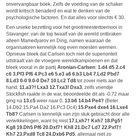
onvervangbaar boek. Zelfs de voeding van de schaker
wordt kritisch benaderd en wat te denken van de
psychologische factoren. En dat alles voor slechts € 30.
Een unieke bezetting voor het grootmeestertoernooi in
Stavanger: van de top twaalf van de wereld ontbraken
alleen Mamedyarov en Ding, namen waaraan de
organisatoren kennelijk nog even moesten wennen.
Opnieuw bleek dat Carlsen toch niet de superioriteit
uitstraalt van de vroegere wereldkampioenen en dat
bleek vooral in de partij
Aronian-Carlsen
:
1.d4 d5 2.c4
c6 3.Pf3 Pf6 4.Pc3 e6 5.e3 a6 6.b3 Lb4 7.Ld2 Pbd7
8.Ld3 0-0 9.0-0 De7 10.Lc2 Td8
tot zover niets aan de
hand.
11.a3?! Lxa3 12.Txa3! Dxa3
, zelfs vriendje
Stockfish raakte in de war, beoordeelde dit als -0.72 maar
ging na
13.c5
weer naar 0.
13.b6 14.b4 Pe4?
(Beter
14.Db2 15.Pa4 Da2 16.Pc3 Dc4)
15.Pxe4 dxe4 16.Lxe4
Tb8?
Carlsen is kennelijk van zijn stuk gebracht door alle
verwikkelingen, want hij mist
17.Lxh7† Kxh7 18.Pg5†
Kg8 19.Dh5 Pf6 20.Dxf7† Kh8 21.Dc7 Ld7 22.Pxf7†
Kh7 23.Pxd8 Tc8 24.Dxb6 Pd5
, allemaal niet zo