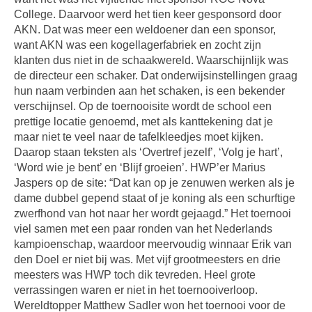
College. Daarvoor werd het tien keer gesponsord door
AKN. Dat was meer een weldoener dan een sponsor,
want AKN was een kogellagerfabriek en zocht zijn
klanten dus niet in de schaakwereld. Waarschijnlijk was
de directeur een schaker. Dat onderwijsinstellingen graag
hun naam verbinden aan het schaken, is een bekender
verschijnsel. Op de toernooisite wordt de school een
prettige locatie genoemd, met als kanttekening dat je
maar niet te veel naar de tafelkleedjes moet kijken.
Daarop staan teksten als ‘Overtref jezelf’, ‘Volg je hart’,
‘Word wie je bent’ en ‘Blijf groeien’. HWP’er Marius
Jaspers op de site: “Dat kan op je zenuwen werken als je
dame dubbel gepend staat of je koning als een schurftige
zwerfhond van hot naar her wordt gejaagd.” Het toernooi
viel samen met een paar ronden van het Nederlands
kampioenschap, waardoor meervoudig winnaar Erik van
den Doel er niet bij was. Met vijf grootmeesters en drie
meesters was HWP toch dik tevreden. Heel grote
verrassingen waren er niet in het toernooiverloop.
Wereldtopper Matthew Sadler won het toernooi voor de