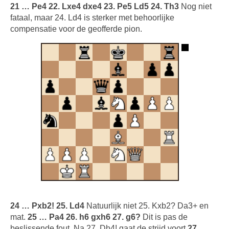
21 … Pe4 22. Lxe4 dxe4 23. Pe5 Ld5 24. Th3
Nog niet
fataal, maar 24. Ld4 is sterker met behoorlijke
compensatie voor de geofferde pion.
24 … Pxb2! 25. Ld4
Natuurlijk niet 25. Kxb2? Da3+ en
mat.
25 … Pa4 26. h6 gxh6 27. g6?
Dit is pas de
beslissende fout. Na 27. Dh4! gaat de strijd voort.
27 …