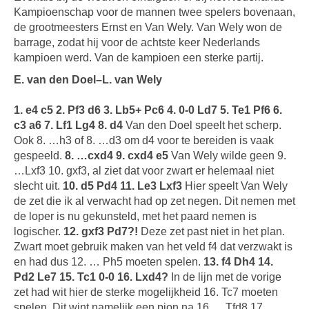
Kampioenschap voor de mannen twee spelers bovenaan,
de grootmeesters Ernst en Van Wely. Van Wely won de
barrage, zodat hij voor de achtste keer Nederlands
kampioen werd. Van de kampioen een sterke partij.
E. van den Doel–L. van Wely
1. e4 c5 2. Pf3 d6 3. Lb5+ Pc6 4. 0-0 Ld7 5. Te1 Pf6 6.
c3 a6 7. Lf1 Lg4 8. d4
Van den Doel speelt het scherp.
Ook 8. …h3 of 8. …d3 om d4 voor te bereiden is vaak
gespeeld.
8. …cxd4 9. cxd4 e5
Van Wely wilde geen 9.
…Lxf3 10. gxf3, al ziet dat voor zwart er helemaal niet
slecht uit.
10. d5 Pd4 11. Le3 Lxf3
Hier speelt Van Wely
de zet die ik al verwacht had op zet negen. Dit nemen met
de loper is nu gekunsteld, met het paard nemen is
logischer.
12. gxf3 Pd7?!
Deze zet past niet in het plan.
Zwart moet gebruik maken van het veld f4 dat verzwakt is
en had dus 12. … Ph5 moeten spelen.
13. f4 Dh4 14.
Pd2 Le7 15. Tc1 0-0 16. Lxd4?
In de lijn met de vorige
zet had wit hier de sterke mogelijkheid 16. Tc7 moeten
spelen. Dit wint namelijk een pion na 16. …Tfd8 17.