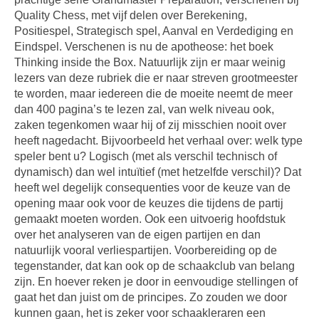
Quality Chess, met vijf delen over Berekening,
Positiespel, Strategisch spel, Aanval en Verdediging en
Eindspel. Verschenen is nu de apotheose: het boek
Thinking inside the Box. Natuurlijk zijn er maar weinig
lezers van deze rubriek die er naar streven grootmeester
te worden, maar iedereen die de moeite neemt de meer
dan 400 pagina’s te lezen zal, van welk niveau ook,
zaken tegenkomen waar hij of zij misschien nooit over
heeft nagedacht. Bijvoorbeeld het verhaal over: welk type
speler bent u? Logisch (met als verschil technisch of
dynamisch) dan wel intuïtief (met hetzelfde verschil)? Dat
heeft wel degelijk consequenties voor de keuze van de
opening maar ook voor de keuzes die tijdens de partij
gemaakt moeten worden. Ook een uitvoerig hoofdstuk
over het analyseren van de eigen partijen en dan
natuurlijk vooral verliespartijen. Voorbereiding op de
tegenstander, dat kan ook op de schaakclub van belang
zijn. En hoever reken je door in eenvoudige stellingen of
gaat het dan juist om de principes. Zo zouden we door
kunnen gaan, het is zeker voor schaakleraren een