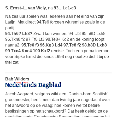
S. Ernst–L. van Wely
, na
93…Le1-c3
Na zes uur spelen was iedereen aan het eind van zijn
Latijn. Met direct 94.Te6 forceert wit remise zoals in de
partij.
94.Th6? Lh8?
Zwart kon winnen: 94…f3 95.h8D Lxh8
96.Txh8 f2 97.Tf8 Lf3 98.Te8+ Kd2 en de koning loopt
naar a2.
95.Te6 f3 96.Kg3 Ld4 97.Te8 f2 98.h8D Lxh8
99.Txe4 Kxe4 100.Kxf2
remise. Toch een prima toernooi
voor Sipke Ernst die sinds 1998 nog nooit zo dicht bij de
titel zat.
Bab Wilders
Jacob Aagaard, volgens wiki een ‘Danish-born Scottish’
grootmeester, heeft meer dan twintig jaar nagedacht over
het antwoord op de vraag: hoe komen we tot betere
beslissingen op het schaakbord? Dat heeft geleid tot de
prachtige serie Grandmaster Preparation, verschenen bij