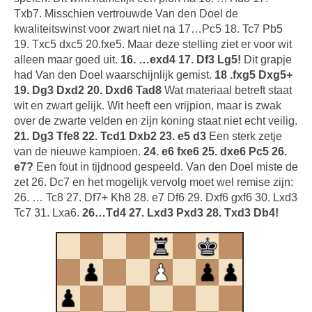
Txb7. Misschien vertrouwde Van den Doel de
kwaliteitswinst voor zwart niet na 17…Pc5 18. Tc7 Pb5
19. Txc5 dxc5 20.fxe5. Maar deze stelling ziet er voor wit
alleen maar goed uit.
16. …exd4 17. Df3 Lg5!
Dit grapje
had Van den Doel waarschijnlijk gemist.
18 .fxg5 Dxg5+
19. Dg3 Dxd2 20. Dxd6 Tad8
Wat materiaal betreft staat
wit en zwart gelijk. Wit heeft een vrijpion, maar is zwak
over de zwarte velden en zijn koning staat niet echt veilig.
21. Dg3 Tfe8 22. Tcd1 Dxb2 23. e5 d3
Een sterk zetje
van de nieuwe kampioen.
24. e6 fxe6 25. dxe6 Pc5 26.
e7?
Een fout in tijdnood gespeeld. Van den Doel miste de
zet 26. Dc7 en het mogelijk vervolg moet wel remise zijn:
26. … Tc8 27. Df7+ Kh8 28. e7 Df6 29. Dxf6 gxf6 30. Lxd3
Tc7 31. Lxa6.
26…Td4 27. Lxd3 Pxd3 28. Txd3 Db4!