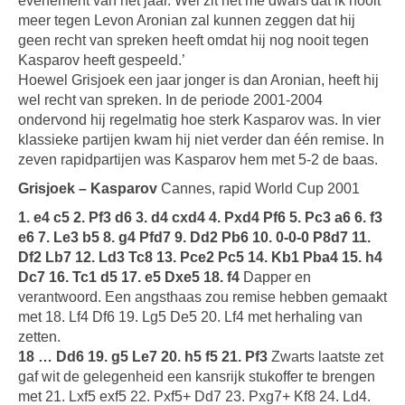
evenement van het jaar. Wel zit het me dwars dat ik nooit
meer tegen Levon Aronian zal kunnen zeggen dat hij
geen recht van spreken heeft omdat hij nog nooit tegen
Kasparov heeft gespeeld.’
Hoewel Grisjoek een jaar jonger is dan Aronian, heeft hij
wel recht van spreken. In de periode 2001-2004
ondervond hij regelmatig hoe sterk Kasparov was. In vier
klassieke partijen kwam hij niet verder dan één remise. In
zeven rapidpartijen was Kasparov hem met 5-2 de baas.
Grisjoek – Kasparov
Cannes, rapid World Cup 2001
1. e4 c5 2. Pf3 d6 3. d4 cxd4 4. Pxd4 Pf6 5. Pc3 a6 6. f3
e6 7. Le3 b5 8. g4 Pfd7 9. Dd2 Pb6 10. 0-0-0 P8d7 11.
Df2 Lb7 12. Ld3 Tc8 13. Pce2 Pc5 14. Kb1 Pba4 15. h4
Dc7 16. Tc1 d5 17. e5 Dxe5 18. f4
Dapper en
verantwoord. Een angsthaas zou remise hebben gemaakt
met 18. Lf4 Df6 19. Lg5 De5 20. Lf4 met herhaling van
zetten.
18 … Dd6 19. g5 Le7 20. h5 f5 21. Pf3
Zwarts laatste zet
gaf wit de gelegenheid een kansrijk stukoffer te brengen
met 21. Lxf5 exf5 22. Pxf5+ Dd7 23. Pxg7+ Kf8 24. Ld4.