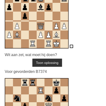
Wit aan zet, wat moet hij doen?
Voor gevorderden B7374