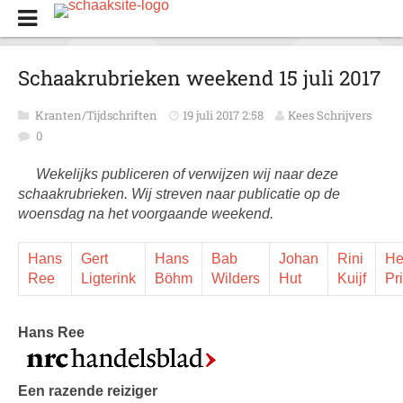
Schaakrubrieken weekend 15 juli 2017
Kranten/Tijdschriften
19 juli 2017 2:58
Kees Schrijvers
0
Wekelijks publiceren of verwijzen wij naar deze
schaakrubrieken. Wij streven naar publicatie op de
woensdag na het voorgaande weekend.
Hans
Gert
Hans
Bab
Johan
Rini
He
Ree
Ligterink
Böhm
Wilders
Hut
Kuijf
Pr
Hans Ree
Een razende reiziger