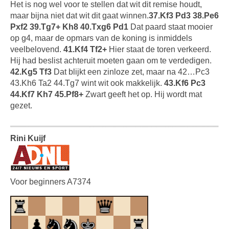
Het is nog wel voor te stellen dat wit dit remise houdt,
maar bijna niet dat wit dit gaat winnen.
37.Kf3 Pd3 38.Pe6
Pxf2 39.Tg7+ Kh8 40.Txg6 Pd1
Dat paard staat mooier
op g4, maar de opmars van de koning is inmiddels
veelbelovend.
41.Kf4 Tf2+
Hier staat de toren verkeerd.
Hij had beslist achteruit moeten gaan om te verdedigen.
42.Kg5 Tf3
Dat blijkt een zinloze zet, maar na 42…Pc3
43.Kh6 Ta2 44.Tg7 wint wit ook makkelijk.
43.Kf6 Pc3
44.Kf7 Kh7 45.Pf8+
Zwart geeft het op. Hij wordt mat
gezet.
Rini Kuijf
Voor beginners A7374