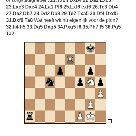
onzorgvuldigheden.
21.Txb4 Dxb4 22.Da2 Lxc3
23.Lxc3 Dxe4 24.La1 Pf6 25.Lxf6 exf6 26.Te3 Db4
27.De2 Db7 28.Dd2 Da8 29.Te7 Txa5 30.Df4 Dxd5
31.Dxf6 Ta8
Wat heeft wit nu eigenlijk voor de pion?
32.h4 h5 33.Dg5 Dxg5 34.Pxg5 f6 35.Ph7 f5 36.Pg5
Ta2