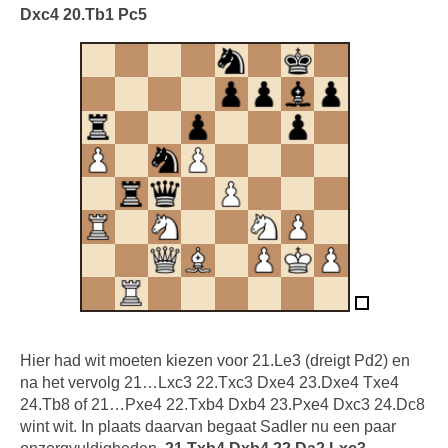
Dxc4 20.Tb1 Pc5
Hier had wit moeten kiezen voor 21.Le3 (dreigt Pd2) en
na het vervolg 21…Lxc3 22.Txc3 Dxe4 23.Dxe4 Txe4
24.Tb8 of 21…Pxe4 22.Txb4 Dxb4 23.Pxe4 Dxc3 24.Dc8
wint wit. In plaats daarvan begaat Sadler nu een paar