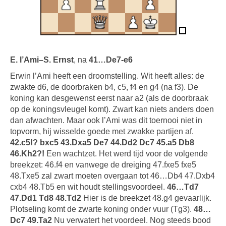
E. l’Ami–S. Ernst
, na
41…De7-e6
Erwin l’Ami heeft een droomstelling. Wit heeft alles: de
zwakte d6, de doorbraken b4, c5, f4 en g4 (na f3). De
koning kan desgewenst eerst naar a2 (als de doorbraak
op de koningsvleugel komt). Zwart kan niets anders doen
dan afwachten. Maar ook l’Ami was dit toernooi niet in
topvorm, hij wisselde goede met zwakke partijen af.
42.c5!? bxc5 43.Dxa5 De7 44.Dd2 Dc7 45.a5 Db8
46.Kh2?!
Een wachtzet. Het werd tijd voor de volgende
breekzet: 46.f4 en vanwege de dreiging 47.fxe5 fxe5
48.Txe5 zal zwart moeten overgaan tot 46…Db4 47.Dxb4
cxb4 48.Tb5 en wit houdt stellingsvoordeel.
46…Td7
47.Dd1 Td8 48.Td2
Hier is de breekzet 48.g4 gevaarlijk.
Plotseling komt de zwarte koning onder vuur (Tg3).
48…
Dc7 49.Ta2
Nu verwatert het voordeel. Nog steeds bood