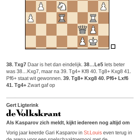
38. Txg7
Daar is het dan eindelijk.
38…Le5
Iets beter
was 38…Kxg7, maar na 39. Tg4+ Kf8 40. Tg8+ Kxg8 41.
Pf6+ staat wit gewonnen.
39. Tg8+ Kxg8 40. Pf6+ Lxf6
41. Tg4+
Zwart gaf op
Gert Ligterink
Als Kasparov zich meldt, kijkt iedereen nog altijd om
Vorig jaar keerde Gari Kasparov in
St.Louis
even terug in
de arena voor een snelschaaktoernooi met de