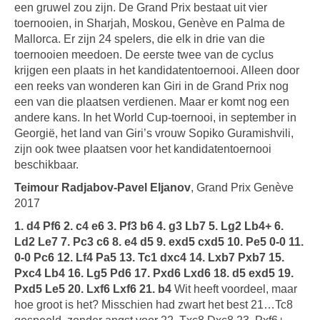
een gruwel zou zijn. De Grand Prix bestaat uit vier
toernooien, in Sharjah, Moskou, Genève en Palma de
Mallorca. Er zijn 24 spelers, die elk in drie van die
toernooien meedoen. De eerste twee van de cyclus
krijgen een plaats in het kandidatentoernooi. Alleen door
een reeks van wonderen kan Giri in de Grand Prix nog
een van die plaatsen verdienen. Maar er komt nog een
andere kans. In het World Cup-toernooi, in september in
Georgië, het land van Giri’s vrouw Sopiko Guramishvili,
zijn ook twee plaatsen voor het kandidatentoernooi
beschikbaar.
Teimour Radjabov-Pavel Eljanov
, Grand Prix Genève
2017
1. d4 Pf6 2. c4 e6 3. Pf3 b6 4. g3 Lb7 5. Lg2 Lb4+ 6.
Ld2 Le7 7. Pc3 c6 8. e4 d5 9. exd5 cxd5 10. Pe5 0-0 11.
0-0 Pc6 12. Lf4 Pa5 13. Tc1 dxc4 14. Lxb7 Pxb7 15.
Pxc4 Lb4 16. Lg5 Pd6 17. Pxd6 Lxd6 18. d5 exd5 19.
Pxd5 Le5 20. Lxf6 Lxf6 21. b4
Wit heeft voordeel, maar
hoe groot is het? Misschien had zwart het best 21…Tc8