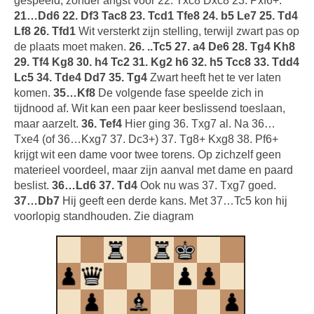
gespeeld, zonder angst voor 22. Txc8 Dxc8 23. Pxf6+.
21…Dd6 22. Df3 Tac8 23. Tcd1 Tfe8 24. b5 Le7 25. Td4
Lf8 26. Tfd1
Wit versterkt zijn stelling, terwijl zwart pas op
de plaats moet maken.
26. ..Tc5 27. a4 De6 28. Tg4 Kh8
29. Tf4 Kg8 30. h4 Tc2 31. Kg2 h6 32. h5 Tcc8 33. Tdd4
Lc5 34. Tde4 Dd7 35. Tg4
Zwart heeft het te ver laten
komen.
35…Kf8
De volgende fase speelde zich in
tijdnood af. Wit kan een paar keer beslissend toeslaan,
maar aarzelt.
36. Tef4
Hier ging 36. Txg7 al. Na 36…
Txe4 (of 36…Kxg7 37. Dc3+) 37. Tg8+ Kxg8 38. Pf6+
krijgt wit een dame voor twee torens. Op zichzelf geen
materieel voordeel, maar zijn aanval met dame en paard
beslist.
36…Ld6 37. Td4
Ook nu was 37. Txg7 goed.
37…Db7
Hij geeft een derde kans. Met 37…Tc5 kon hij
voorlopig standhouden. Zie diagram