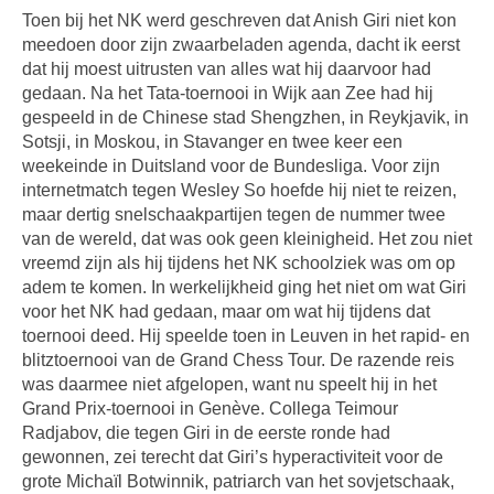
Toen bij het NK werd geschreven dat Anish Giri niet kon
meedoen door zijn zwaarbeladen agenda, dacht ik eerst
dat hij moest uitrusten van alles wat hij daarvoor had
gedaan. Na het Tata-toernooi in Wijk aan Zee had hij
gespeeld in de Chinese stad Shengzhen, in Reykjavik, in
Sotsji, in Moskou, in Stavanger en twee keer een
weekeinde in Duitsland voor de Bundesliga. Voor zijn
internetmatch tegen Wesley So hoefde hij niet te reizen,
maar dertig snelschaakpartijen tegen de nummer twee
van de wereld, dat was ook geen kleinigheid. Het zou niet
vreemd zijn als hij tijdens het NK schoolziek was om op
adem te komen. In werkelijkheid ging het niet om wat Giri
voor het NK had gedaan, maar om wat hij tijdens dat
toernooi deed. Hij speelde toen in Leuven in het rapid- en
blitztoernooi van de Grand Chess Tour. De razende reis
was daarmee niet afgelopen, want nu speelt hij in het
Grand Prix-toernooi in Genève. Collega Teimour
Radjabov, die tegen Giri in de eerste ronde had
gewonnen, zei terecht dat Giri’s hyperactiviteit voor de
grote Michaïl Botwinnik, patriarch van het sovjetschaak,