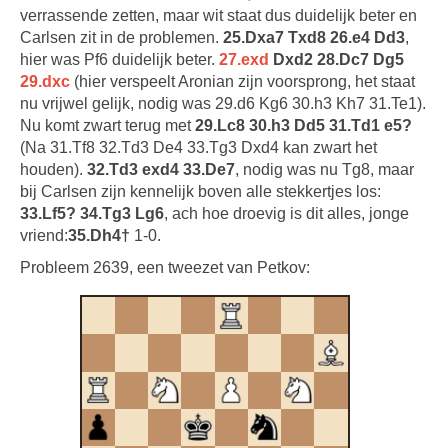
verrassende zetten, maar wit staat dus duidelijk beter en
Carlsen zit in de problemen.
25.Dxa7 Txd8 26.e4 Dd3
,
hier was Pf6 duidelijk beter.
27.exd
Dxd2 28.Dc7 Dg5
29.dxc
(hier verspeelt Aronian zijn voorsprong, het staat
nu vrijwel gelijk, nodig was 29.d6 Kg6 30.h3 Kh7 31.Te1).
Nu komt zwart terug met
29.Lc8 30.h3 Dd5 31.Td1 e5?
(Na 31.Tf8 32.Td3 De4 33.Tg3 Dxd4 kan zwart het
houden).
32.Td3 exd4 33.De7
, nodig was nu Tg8, maar
bij Carlsen zijn kennelijk boven alle stekkertjes los:
33.Lf5? 34.Tg3 Lg6
, ach hoe droevig is dit alles, jonge
vriend:
35.Dh4†
1-0.
Probleem 2639, een tweezet van Petkov: