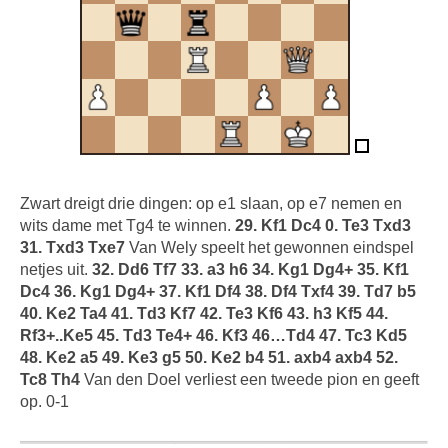
Zwart dreigt drie dingen: op e1 slaan, op e7 nemen en
wits dame met Tg4 te winnen.
29. Kf1 Dc4 0. Te3 Txd3
31. Txd3 Txe7
Van Wely speelt het gewonnen eindspel
netjes uit.
32. Dd6 Tf7 33. a3 h6 34. Kg1 Dg4+ 35. Kf1
Dc4 36. Kg1 Dg4+ 37. Kf1 Df4 38. Df4 Txf4 39. Td7 b5
40. Ke2 Ta4 41. Td3 Kf7 42. Te3 Kf6 43. h3 Kf5 44.
Rf3+..Ke5 45. Td3 Te4+ 46. Kf3 46…Td4 47. Tc3 Kd5
48. Ke2 a5 49. Ke3 g5 50. Ke2 b4 51. axb4 axb4 52.
Tc8 Th4
Van den Doel verliest een tweede pion en geeft
op. 0-1