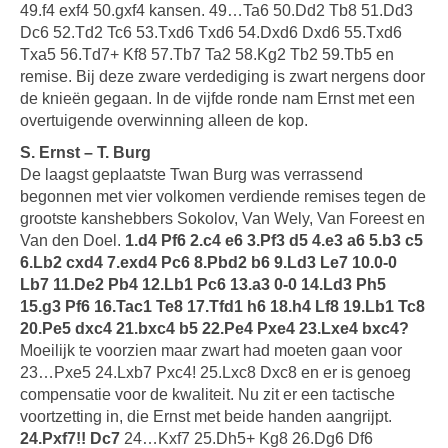
49.f4 exf4 50.gxf4 kansen. 49…Ta6 50.Dd2 Tb8 51.Dd3
Dc6 52.Td2 Tc6 53.Txd6 Txd6 54.Dxd6 Dxd6 55.Txd6
Txa5 56.Td7+ Kf8 57.Tb7 Ta2 58.Kg2 Tb2 59.Tb5 en
remise. Bij deze zware verdediging is zwart nergens door
de knieën gegaan. In de vijfde ronde nam Ernst met een
overtuigende overwinning alleen de kop.
S. Ernst – T. Burg
De laagst geplaatste Twan Burg was verrassend
begonnen met vier volkomen verdiende remises tegen de
grootste kanshebbers Sokolov, Van Wely, Van Foreest en
Van den Doel.
1.d4 Pf6 2.c4 e6 3.Pf3 d5 4.e3 a6 5.b3 c5
6.Lb2 cxd4 7.exd4 Pc6 8.Pbd2 b6 9.Ld3 Le7 10.0-0
Lb7 11.De2 Pb4 12.Lb1 Pc6 13.a3 0-0 14.Ld3 Ph5
15.g3 Pf6 16.Tac1 Te8 17.Tfd1 h6 18.h4 Lf8 19.Lb1 Tc8
20.Pe5 dxc4 21.bxc4 b5 22.Pe4 Pxe4 23.Lxe4 bxc4?
Moeilijk te voorzien maar zwart had moeten gaan voor
23…Pxe5 24.Lxb7 Pxc4! 25.Lxc8 Dxc8 en er is genoeg
compensatie voor de kwaliteit. Nu zit er een tactische
voortzetting in, die Ernst met beide handen aangrijpt.
24.Pxf7!! Dc7
24…Kxf7 25.Dh5+ Kg8 26.Dg6 Df6