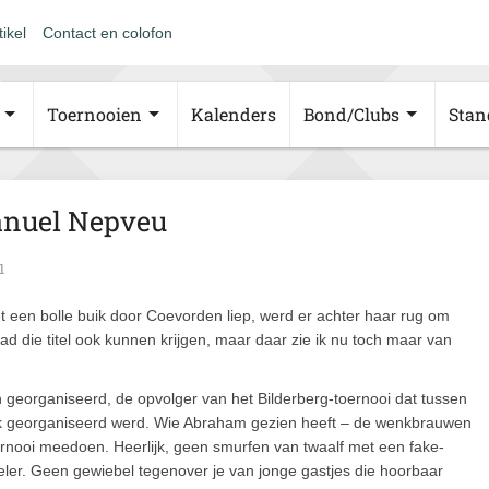
tikel
Contact en colofon
Toernooien
Kalenders
Bond/Clubs
Stan
Manuel Nepveu
1
een bolle buik door Coevorden liep, werd er achter haar rug om
 die titel ook kunnen krijgen, maar daar zie ik nu toch maar van
en georganiseerd, de opvolger van het Bilderberg-toernooi dat tussen
eek georganiseerd werd. Wie Abraham gezien heeft – de wenkbrauwen
rnooi meedoen. Heerlijk, geen smurfen van twaalf met een fake-
ler. Geen gewiebel tegenover je van jonge gastjes die hoorbaar