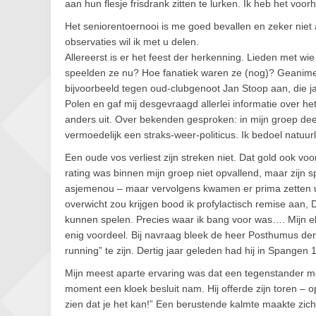
aan hun flesje frisdrank zitten te lurken. Ik heb het v
Het seniorentoernooi is me goed bevallen en zeker niet
observaties wil ik met u delen.
Allereerst is er het feest der herkenning. Lieden met 
speelden ze nu? Hoe fanatiek waren ze (nog)? Geanimee
bijvoorbeeld tegen oud-clubgenoot Jan Stoop aan, die jaar
Polen en gaf mij desgevraagd allerlei informatie over het
anders uit. Over bekenden gesproken: in mijn groep deed 
vermoedelijk een straks-weer-politicus. Ik bedoel natuurl
Een oude vos verliest zijn streken niet. Dat gold ook vo
rating was binnen mijn groep niet opvallend, maar zijn sp
asjemenou – maar vervolgens kwamen er prima zetten uit
overwicht zou krijgen bood ik profylactisch remise aan, 
kunnen spelen. Precies waar ik bang voor was…. Mijn ele
enig voordeel. Bij navraag bleek de heer Posthumus der
running” te zijn. Dertig jaar geleden had hij in Spangen 1
Mijn meest aparte ervaring was dat een tegenstander me
moment een kloek besluit nam. Hij offerde zijn toren – 
zien dat je het kan!” Een berustende kalmte maakte zich