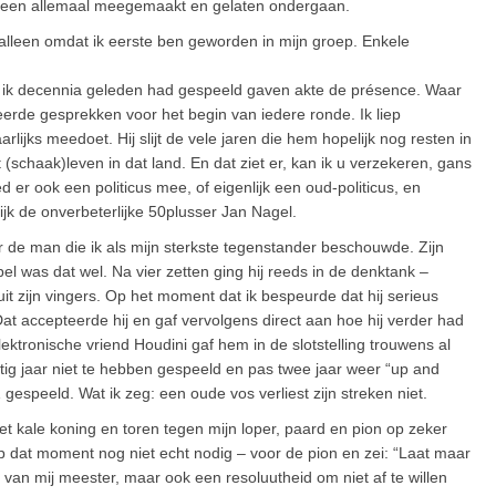
oorheen allemaal meegemaakt en gelaten ondergaan.
 alleen omdat ik eerste ben geworden in mijn groep. Enkele
wie ik decennia geleden had gespeeld gaven akte de présence. Waar
rde gesprekken voor het begin van iedere ronde. Ik liep
lijks meedoet. Hij slijt de vele jaren die hem hopelijk nog resten in
 (schaak)leven in dat land. En dat ziet er, kan ik u verzekeren, gans
er ook een politicus mee, of eigenlijk een oud-politicus, en
ijk de onverbeterlijke 50plusser Jan Nagel.
or de man die ik als mijn sterkste tegenstander beschouwde. Zijn
el was dat wel. Na vier zetten ging hij reeds in de denktank –
 zijn vingers. Op het moment dat ik bespeurde dat hij serieus
Dat accepteerde hij en gaf vervolgens direct aan hoe hij verder had
ktronische vriend Houdini gaf hem in de slotstelling trouwens al
tig jaar niet te hebben gespeeld en pas twee jaar weer “up and
 gespeeld. Wat ik zeg: een oude vos verliest zijn streken niet.
t kale koning en toren tegen mijn loper, paard en pion op zeker
op dat moment nog niet echt nodig – voor de pion en zei: “Laat maar
 van mij meester, maar ook een resoluutheid om niet af te willen