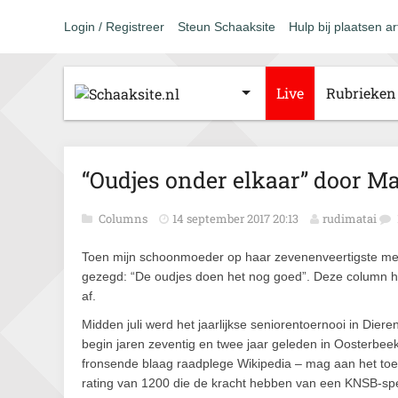
Login / Registreer
Steun Schaaksite
Hulp bij plaatsen ar
Live
Rubrieken
“Oudjes onder elkaar” door 
Columns
14 september 2017 20:13
rudimatai
Toen mijn schoonmoeder op haar zevenenveertigste met 
gezegd: “De oudjes doen het nog goed”. Deze column had
af.
Midden juli werd het jaarlijkse seniorentoernooi in Dier
begin jaren zeventig en twee jaar geleden in Oosterb
fronsende blaag raadplege Wikipedia – mag aan het toe
rating van 1200 die de kracht hebben van een KNSB-spe