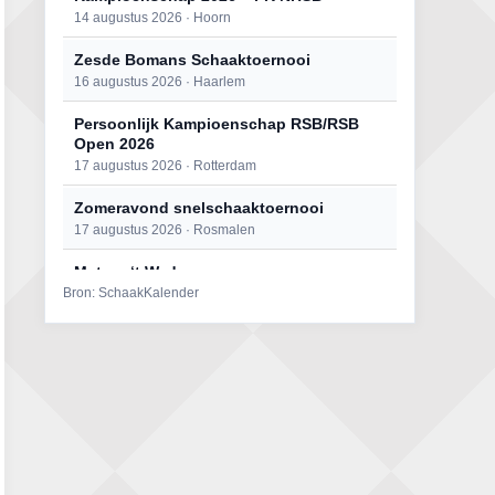
14 augustus 2026 · Hoorn
Zesde Bomans Schaaktoernooi
16 augustus 2026 · Haarlem
Persoonlijk Kampioenschap RSB/RSB
Open 2026
17 augustus 2026 · Rotterdam
Zomeravond snelschaaktoernooi
17 augustus 2026 · Rosmalen
Mat op ‘t Wad
Bron: SchaakKalender
22 augustus 2026 · Den Burg, Texel
Open 6e Senioren-50+ Zomer-
rapidschaaktoernooi
22 augustus 2026 · Udenhout, Gemeente Tilburg
Simultaan The Butcher
22 augustus 2026 · Utrecht
2e Utrechts kroegloperstoernooi