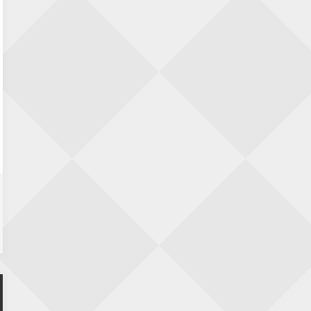
23 augustus 2026 · Utrecht
Open Eemlandtoernooi 2026
25 augustus 2026 · Bunschoten-Spakenburg
Nazomervierkampentoernooi 2026
28 augustus 2026 · Assen
KC Open
28 augustus 2026 · Haarlem
11e Goirles Weekend Kampioenschap
28 augustus 2026 · Goirle
Keisnel Schaaktoernooi
29 augustus 2026 · Amersfoort
Kroeg & Loper Leiden
30 augustus 2026 · Leiden
Open Schaakkampioenschap van
Arnhem
4 september 2026 · ARNHEM