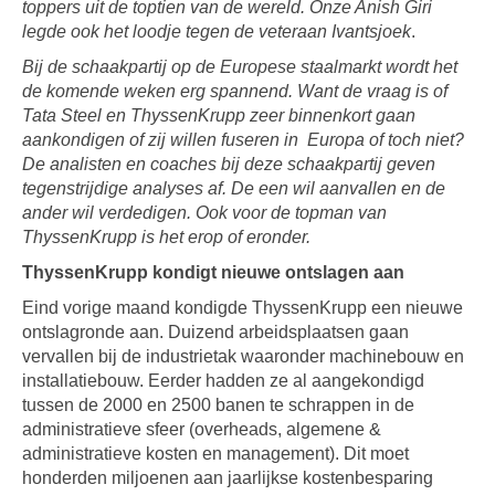
toppers uit de toptien van de wereld. Onze Anish Giri
legde ook het loodje tegen de veteraan Ivantsjoek
.
Bij de schaakpartij op de Europese staalmarkt wordt het
de komende weken erg spannend. Want de vraag is of
Tata Steel en ThyssenKrupp zeer binnenkort gaan
aankondigen of zij willen fuseren in Europa of toch niet?
De analisten en coaches bij deze schaakpartij geven
tegenstrijdige analyses af. De een wil aanvallen en de
ander wil verdedigen. Ook voor de topman van
ThyssenKrupp is het erop of eronder.
ThyssenKrupp kondigt nieuwe ontslagen aan
Eind vorige maand kondigde ThyssenKrupp een nieuwe
ontslagronde aan. Duizend arbeidsplaatsen gaan
vervallen bij de industrietak waaronder machinebouw en
installatiebouw. Eerder hadden ze al aangekondigd
tussen de 2000 en 2500 banen te schrappen in de
administratieve sfeer (overheads, algemene &
administratieve kosten en management). Dit moet
honderden miljoenen aan jaarlijkse kostenbesparing