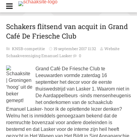
Schakers flitsend van acquit in Grand
Café De Friesche Club
KNSB-competitie
19 september 2017 11:32
Website
Schaakvereniging Emanuel Lasker
0
Grand Café De Friesche Club te
Leeuwarden vormde zaterdag 16
september het decor voor de eerste
thuiswedstrijd van Lasker 1. Waarom niet in
De Aardappelbeurs -sinds mensenheugenis
het onderkomen van de schaakclub
Emanuel Lasker- hoor ik de oplettende lezer denken?
Welnu het is inmiddels genoegzaam bekend dat de
roemruchte bovenzaal voor andere doeleinden is
bestemd en dat Lasker voor de interne zijn heil heeft
gezocht in Het Wapen van Het Bildt in Sint Annaparochie.