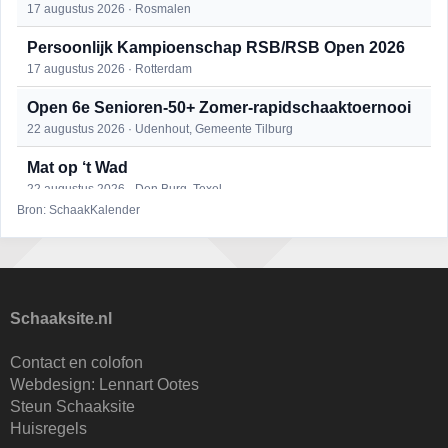
17 augustus 2026 · Rosmalen
Persoonlijk Kampioenschap RSB/RSB Open 2026
17 augustus 2026 · Rotterdam
Open 6e Senioren-50+ Zomer-rapidschaaktoernooi
22 augustus 2026 · Udenhout, Gemeente Tilburg
Mat op ‘t Wad
22 augustus 2026 · Den Burg, Texel
Bron: SchaakKalender
Simultaan The Butcher
22 augustus 2026 · Utrecht
2e Utrechts kroegloperstoernooi
23 augustus 2026 · Utrecht
Schaaksite.nl
Open Eemlandtoernooi 2026
Contact en colofon
25 augustus 2026 · Bunschoten-Spakenburg
Webdesign:
Lennart Ootes
Steun Schaaksite
Nazomervierkampentoernooi 2026
Huisregels
28 augustus 2026 · Assen