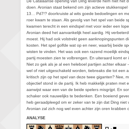
De Catalaanse opening van Ding leverde hem niet het do
doen. Aronian staat bekend om zijn actieve stukkenspel e
13… Pd7!? doorkruiste al wits goede bedoelingen en mete
roer kwam te staan. Als gevolg van het spel van beide s
kwamen terecht in een eindspel met voor ieder een loper
Aronian deed het aanvankelijk heel aardig. Hij verbeterde
moest. Hij had ook volstrekt geen aanknopingspunten d
kosten. Het spel golfde wat op en neer, waarbij beide sp
wisten te vinden. Het was ook een razend moeilijk eindspe
partij moesten zien te volbrengen. En uiteraard komt er
Niet zo gek als je al een heleboel partijen achter elkaa
wel of niet uitgeschakeld worden, tiebreaks die tot e
kritisch zijn op het spel van deze twee giganten? Nee, m
objectief stond in de partij. Ik heb makkelijk praten m
aanwijst waar een van de beide spelers misgrijpt. En so
schaker ook nauwelijks te bedenken. Een boeiend gevec
heb geraadpleegd om er zeker van te zijn dat Ding niet v
Aronian zal zich nog wel even achter zijn oren krabben 
ANALYSE