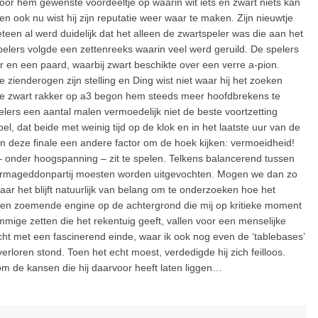
or hem gewenste voordeeltje op waarin wit iets en zwart niets kan
n ook nu wist hij zijn reputatie weer waar te maken. Zijn nieuwtje
en al werd duidelijk dat het alleen de zwartspeler was die aan het
pelers volgde een zettenreeks waarin veel werd geruild. De spelers
 en een paard, waarbij zwart beschikte over een verre a-pion.
 zienderogen zijn stelling en Ding wist niet waar hij het zoeken
ie zwart rakker op a3 begon hem steeds meer hoofdbrekens te
elers een aantal malen vermoedelijk niet de beste voortzetting
l, dat beide met weinig tijd op de klok en in het laatste uur van de
 in deze finale een andere factor om de hoek kijken: vermoeidheid!
r – onder hoogspanning – zit te spelen. Telkens balancerend tussen
en armageddonpartij moesten worden uitgevochten. Mogen we dan zo
aar het blijft natuurlijk van belang om te onderzoeken hoe het
et een zoemende engine op de achtergrond die mij op kritieke moment
mmige zetten die het rekentuig geeft, vallen voor een menselijke
ht met een fascinerend einde, waar ik ook nog even de ‘tablebases’
erloren stond. Toen het echt moest, verdedigde hij zich feilloos.
om de kansen die hij daarvoor heeft laten liggen…