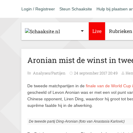
Login / Registreer
Steun Schaaksite
Hulp bij plaatsen ar
Live
Rubrieken
Aronian mist de winst in twee
Analyses/Partijen
24 september 2017 20:49
Her
De tweede matchpartijen in de
finale van de World Cup in
gescheeld of Levon Aronian was er met een vol punt van
Chinese opponent, Liren Ding, waardoor hij groot tot b
suprême faalde hij in de afwerking.
De tweede partij Ding-Aronian (foto van Anastasia Karlovic)