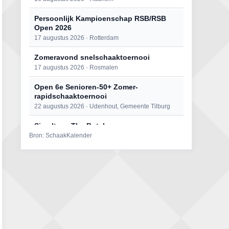
Persoonlijk Kampioenschap RSB/RSB
Open 2026
17 augustus 2026 · Rotterdam
Zomeravond snelschaaktoernooi
17 augustus 2026 · Rosmalen
Open 6e Senioren-50+ Zomer-
rapidschaaktoernooi
22 augustus 2026 · Udenhout, Gemeente Tilburg
Simultaan The Butcher
Bron: SchaakKalender
22 augustus 2026 · Utrecht
Mat op ‘t Wad
22 augustus 2026 · Den Burg, Texel
2e Utrechts kroegloperstoernooi
23 augustus 2026 · Utrecht
Open Eemlandtoernooi 2026
25 augustus 2026 · Bunschoten-Spakenburg