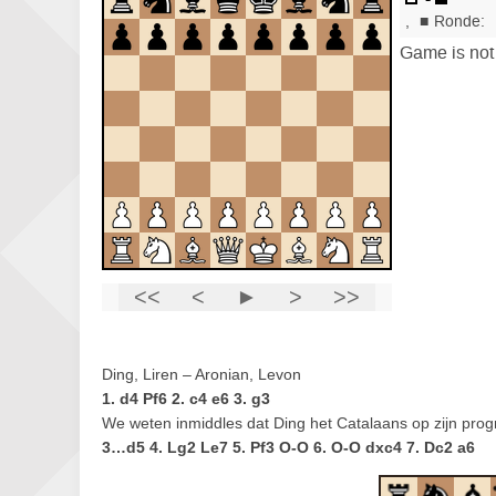
Ding, Liren – Aronian, Levon
1. d4 Pf6 2. c4 e6 3. g3
We weten inmiddles dat Ding het Catalaans op zijn pro
3…d5 4. Lg2 Le7 5. Pf3 O-O 6. O-O dxc4 7. Dc2 a6