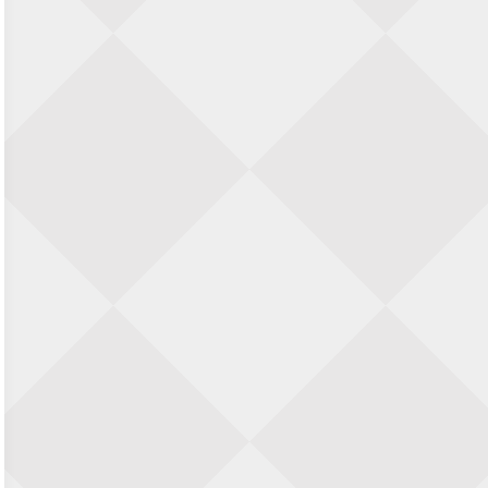
Zwolle Zuid Schaakt! Terrassentoernooi
voor duo’s
5 september 2026 · Zwolle
22e Hans Sandbrink Memorial
5 september 2026 · Utrecht
Open Kampioenschap Gouda 2026
5 september 2026 · Gouda