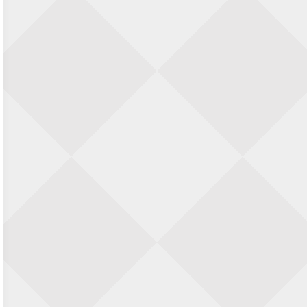
Nazomervierkampentoernooi 2026
28 augustus 2026 · Assen
KC Open
28 augustus 2026 · Haarlem
11e Goirles Weekend Kampioenschap
28 augustus 2026 · Goirle
Keisnel Schaaktoernooi
29 augustus 2026 · Amersfoort
Kroeg & Loper Leiden
30 augustus 2026 · Leiden
Open Schaakkampioenschap van
Arnhem
4 september 2026 · ARNHEM
Groninger stappenkampioenschap
5 september 2026 · Groningen