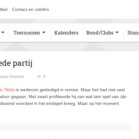
tikel
Contact en colofon
Toernooien
Kalenders
Bond/Clubs
Stan
de partij
man Grooten
0
 Tiblisi
is wederom geëindigd in remise. Maar het had niet veel
door gegaan. Met zwart profiteerde hij van wat tam spel van zijn
eslissend voordeel in het eindspel kreeg. Maar op het moment