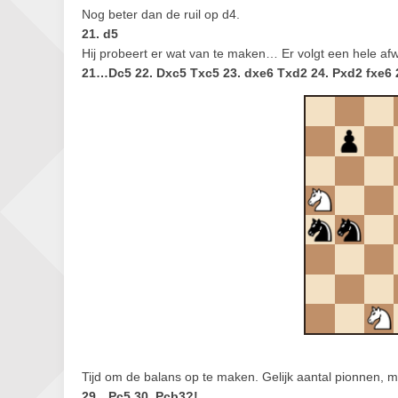
Nog beter dan de ruil op d4.
21. d5
Hij probeert er wat van te maken… Er volgt een hele af
21…Dc5 22. Dxc5 Txc5 23. dxe6 Txd2 24. Pxd2 fxe6 2
Tijd om de balans op te maken. Gelijk aantal pionnen, m
29…Pc5 30. Pcb3?!