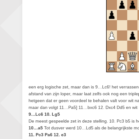
een erg logische zet, maar dan is 9…Lc6! het verrasse
afstand van zijn loper, maar laat zelfs ook nog een trip
hetgeen dat er geen voordeel te behalen valt voor wit na
maar dan volgt 11…Pa5] 11…bxc6 12. Dxc4 Dd5 en wit h
9…Lc6 10. Lg5
De meest gespeelde zet in deze stelling. 10. Pc3 b5 is he
10…a5
Tot dusver werd 10…Ld5 als de belangrijkste mog
11. Pc3 Pa6 12. e3