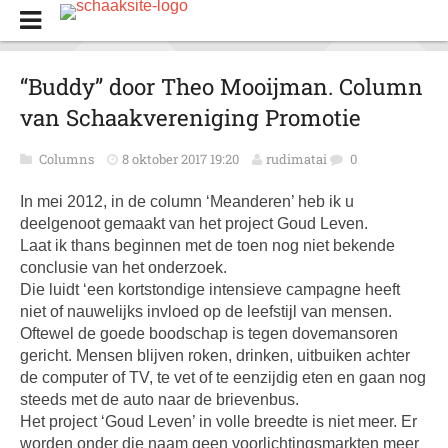
“Buddy” door Theo Mooijman. Column
van Schaakvereniging Promotie
Columns
8 oktober 2017 19:20
rudimatai
0
In mei 2012, in de column ‘Meanderen’ heb ik u
deelgenoot gemaakt van het project Goud Leven.
Laat ik thans beginnen met de toen nog niet bekende
conclusie van het onderzoek.
Die luidt ‘een kortstondige intensieve campagne heeft
niet of nauwelijks invloed op de leefstijl van mensen.
Oftewel de goede boodschap is tegen dovemansoren
gericht. Mensen blijven roken, drinken, uitbuiken achter
de computer of TV, te vet of te eenzijdig eten en gaan nog
steeds met de auto naar de brievenbus.
Het project ‘Goud Leven’ in volle breedte is niet meer. Er
worden onder die naam geen voorlichtingsmarkten meer