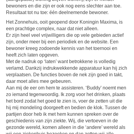
bewoners en die zijn er ook nog eens slechter aan toe.
Resultaat tot nu toe: één deelnemende bewoner.
Het Zonnehuis, ooit geopend door Koningin Maxima, is
een prachtige complex, naar dat niet alleen.
Er zijn heel veel vrijwilligers die op vele gebieden actief
zijn, onder meer bij een periodiek en de website. Een
bewoner kreeg zodoende kennis van het toernooi en
heeft zich laten opgeven.
Met de nadruk op ‘laten’ want betrokkene is volledig
verlamd. Dankzij indrukwekkende apparatuur kan hij zich
verplaatsen. De functies boven de nek zijn goed in takt,
daar moet alles mee gebeuren.
Aan mij de eer om hem te assisteren. ‘Buddy’ noemt men
zo iemand tegenwoordig. Ik zorg voor het drinken, plaats
het bord zodat het goed te zien is, voer de zetten uit die
hij mij mondeling doorgeeft en bedien de klok. Tussen de
partijen door heb ik met hem kunnen spreken over de
geschiedenis van zijn ziekte. Wij, die vertoeven in de
gezonde wereld, komen alleen in die ‘andere’ wereld als
wij een ziekenhuis bezoeken en dan zetten wij alle