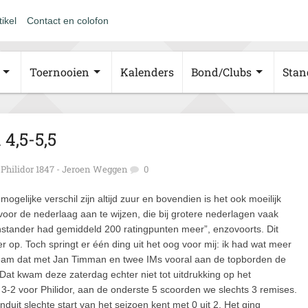
tikel
Contact en colofon
Toernooien
Kalenders
Bond/Clubs
Stan
4,5-5,5
Philidor 1847 - Jeroen Weggen
0
ogelijke verschil zijn altijd zuur en bovendien is het ook moeilijk
voor de nederlaag aan te wijzen, die bij grotere nederlagen vaak
enstander had gemiddeld 200 ratingpunten meer”, enzovoorts. Dit
 op. Toch springt er één ding uit het oog voor mij: ik had wat meer
eam dat met Jan Timman en twee IMs vooral aan de topborden de
Dat kwam deze zaterdag echter niet tot uitdrukking op het
3-2 voor Philidor, aan de onderste 5 scoorden we slechts 3 remises.
duit slechte start van het seizoen kent met 0 uit 2. Het ging