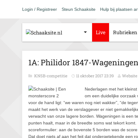
Login / Registreer
Steun Schaaksite
Hulp bij plaatsen ar
Live
Rubrieken
1A: Philidor 1847-Wageningen 
KNSB-competitie
11 oktober 2017 23:39
Website 
Nederlagen met het kleinst m
om een duidelijke oorzaak 
voor de hand ligt: “we waren nog niet wakker”, “de teg
maakt het werk van de verslaggever er niet gemakkelijker
verwacht van onze lagere borden. Wageningen is een t
punten haalt, maar in de breedte soms wat tekort komt. 
scoreformulier: aan de bovenste 5 borden was de score 
Dat doet niets af aan het feit dat ondergetekende een ron