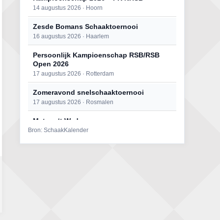
14 augustus 2026 · Hoorn
Zesde Bomans Schaaktoernooi
16 augustus 2026 · Haarlem
Persoonlijk Kampioenschap RSB/RSB
Open 2026
17 augustus 2026 · Rotterdam
Zomeravond snelschaaktoernooi
17 augustus 2026 · Rosmalen
Mat op ‘t Wad
Bron: SchaakKalender
22 augustus 2026 · Den Burg, Texel
Open 6e Senioren-50+ Zomer-
rapidschaaktoernooi
22 augustus 2026 · Udenhout, Gemeente Tilburg
Simultaan The Butcher
22 augustus 2026 · Utrecht
2e Utrechts kroegloperstoernooi