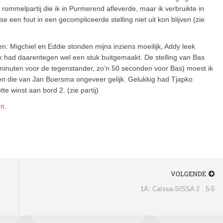
ommelpartij die ik in Purmerend afleverde, maar ik verbruikte in
e een fout in een gecompliceerde stelling niet uit kon blijven (zie
n: Migchiel en Eddie stonden mijns inziens moeilijk, Addy leek
ik had daarentegen wel een stuk buitgemaakt. De stelling van Bas
0 minuten voor de tegenstander, zo’n 50 seconden voor Bas) moest ik
 en die van Jan Boersma ongeveer gelijk. Gelukkig had Tjapko
e winst aan bord 2. (zie partij)
en
.
VOLGENDE
1A: Caïssa-SISSA 2 : 5-5