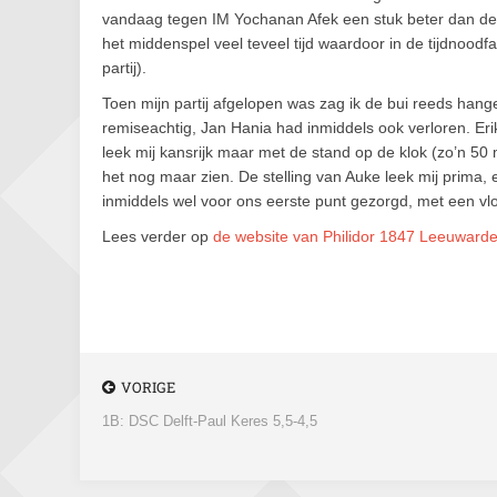
vandaag tegen IM Yochanan Afek een stuk beter dan de r
het middenspel veel teveel tijd waardoor in de tijdnoodfas
partij).
Toen mijn partij afgelopen was zag ik de bui reeds hange
remiseachtig, Jan Hania had inmiddels ook verloren. Er
leek mij kansrijk maar met de stand op de klok (zo’n 5
het nog maar zien. De stelling van Auke leek mij prima,
inmiddels wel voor ons eerste punt gezorgd, met een vlott
Lees verder op
de website van Philidor 1847 Leeuward
VORIGE
1B: DSC Delft-Paul Keres 5,5-4,5