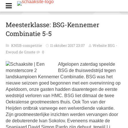
Meesterklasse: BSG-Kennemer
Combinatie 5-5
KNSB-competitie
11 oktober 2017 23:07
Website BSG -
Ewoud de Groote
0
Afgelopen zaterdag speelde
BSG de thuiswedstrijd tegen
landskampioen Kennemer Combinatie. BSG was het
nieuwe seizoen goed begonnen met een overwinning op
Apeldoorn, onze gasten hadden daarentegen de eerste
wedstrijd verloren van HMC. BSG liet ditmaal de twee
Oekraïense grootmeesters thuis. Ook Ton van der
Heijden ontbrak vanwege een welverdiende vakantie.
Zijn grootmeesterlijke inzichten werden vervangen door
de debuterende Ivan Sokolov. Eveneens maakte de
Spanjaard David Simon Pardo zijn debuut, terwijl Li