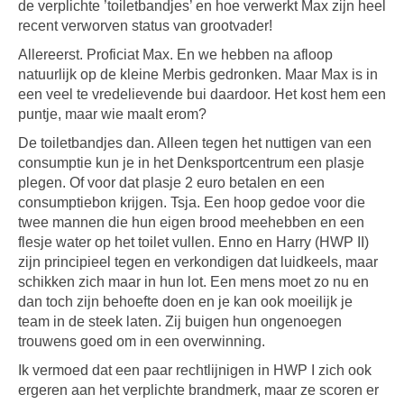
de verplichte ’toiletbandjes’ en hoe verwerkt Max zijn heel
recent verworven status van grootvader!
Allereerst. Proficiat Max. En we hebben na afloop
natuurlijk op de kleine Merbis gedronken. Maar Max is in
een veel te vredelievende bui daardoor. Het kost hem een
puntje, maar wie maalt erom?
De toiletbandjes dan. Alleen tegen het nuttigen van een
consumptie kun je in het Denksportcentrum een plasje
plegen. Of voor dat plasje 2 euro betalen en een
consumptiebon krijgen. Tsja. Een hoop gedoe voor die
twee mannen die hun eigen brood meehebben en een
flesje water op het toilet vullen. Enno en Harry (HWP II)
zijn principieel tegen en verkondigen dat luidkeels, maar
schikken zich maar in hun lot. Een mens moet zo nu en
dan toch zijn behoefte doen en je kan ook moeilijk je
team in de steek laten. Zij buigen hun ongenoegen
trouwens goed om in een overwinning.
Ik vermoed dat een paar rechtlijnigen in HWP I zich ook
ergeren aan het verplichte brandmerk, maar ze scoren er