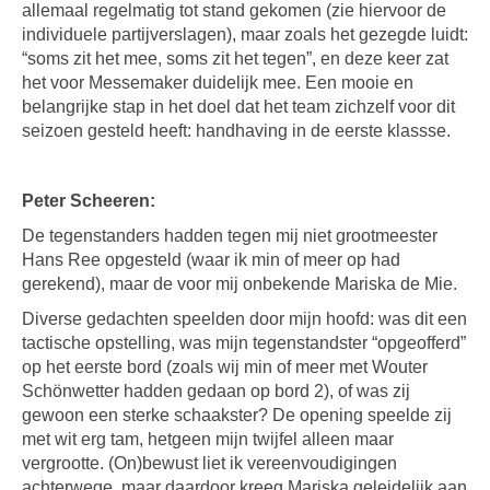
allemaal regelmatig tot stand gekomen (zie hiervoor de
individuele partijverslagen), maar zoals het gezegde luidt:
“soms zit het mee, soms zit het tegen”, en deze keer zat
het voor Messemaker duidelijk mee. Een mooie en
belangrijke stap in het doel dat het team zichzelf voor dit
seizoen gesteld heeft: handhaving in de eerste klassse.
Peter Scheeren:
De tegenstanders hadden tegen mij niet grootmeester
Hans Ree opgesteld (waar ik min of meer op had
gerekend), maar de voor mij onbekende Mariska de Mie.
Diverse gedachten speelden door mijn hoofd: was dit een
tactische opstelling, was mijn tegenstandster “opgeofferd”
op het eerste bord (zoals wij min of meer met Wouter
Schönwetter hadden gedaan op bord 2), of was zij
gewoon een sterke schaakster? De opening speelde zij
met wit erg tam, hetgeen mijn twijfel alleen maar
vergrootte. (On)bewust liet ik vereenvoudigingen
achterwege, maar daardoor kreeg Mariska geleidelijk aan