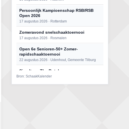
Persoonlijk Kampioenschap RSB/RSB
Open 2026
17 augustus 2026 · Rotterdam
Zomeravond snelschaaktoernooi
17 augustus 2026 · Rosmalen
Open 6e Senioren-50+ Zomer-
rapidschaaktoernooi
22 augustus 2026 · Udenhout, Gemeente Tilburg
Simultaan The Butcher
Bron: SchaakKalender
22 augustus 2026 · Utrecht
Mat op ‘t Wad
22 augustus 2026 · Den Burg, Texel
2e Utrechts kroegloperstoernooi
23 augustus 2026 · Utrecht
Open Eemlandtoernooi 2026
25 augustus 2026 · Bunschoten-Spakenburg