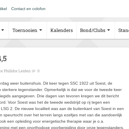
tikel
Contact en colofon
Toernooien
Kalenders
Bond/Clubs
Stan
4,5
e Philidor Leiden
0
rdag weer buitenshuis. Dit keer tegen SSC 1922 uit Soest, de
 sterkere tegenstander. Opmerkelijk is dat we voor de tweede keer
tiegids aangegeven. Drie dagen van tevoren kregen we dit bericht
ord. Voor Soest was het de tweede wedstrijd op rij tegen een
n LSG 2. De nieuwe localiteit was aan de buitenkant van Soest in een
speurtocht over het terrein langs ezeltjes met van die aandoenlijk
ok een opleiding voor energetische therapie waar je o.a.
kening met een onorthodoxe voorbereiding door onze tegenstanders.