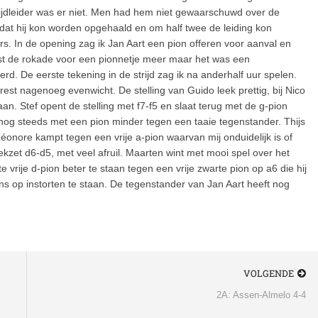
rijdleider was er niet. Men had hem niet gewaarschuwd over de
zodat hij kon worden opgehaald en om half twee de leiding kon
s. In de opening zag ik Jan Aart een pion offeren voor aanval en
liest de rokade voor een pionnetje meer maar het was een
d. De eerste tekening in de strijd zag ik na anderhalf uur spelen.
est nagenoeg evenwicht. De stelling van Guido leek prettig, bij Nico
aan. Stef opent de stelling met f7-f5 en slaat terug met de g-pion
t nog steeds met een pion minder tegen een taaie tegenstander. Thijs
éonore kampt tegen een vrije a-pion waarvan mij onduidelijk is of
reekzet d6-d5, met veel afruil. Maarten wint met mooi spel over het
 vrije d-pion beter te staan tegen een vrije zwarte pion op a6 die hij
lkens op instorten te staan. De tegenstander van Jan Aart heeft nog
VOLGENDE
2A: Assen-Almelo 4-4