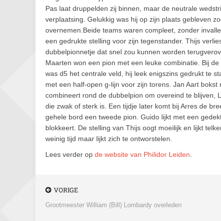
Pas laat druppelden zij binnen, maar de neutrale wedst
verplaatsing. Gelukkig was hij op zijn plaats gebleven 
overnemen.
Beide teams waren compleet, zonder invaller
een gedrukte stelling voor zijn tegenstander. Thijs ver
dubbelpionnetje dat snel zou kunnen worden terugverover
Maarten won een pion met een leuke combinatie. Bij de r
was d5 het centrale veld, hij leek enigszins gedrukt te st
met een half-open g-lijn voor zijn torens. Jan Aart boks
combineert rond de dubbelpion om overeind te blijven, L
die zwak of sterk is. Een tijdje later komt bij Arres de b
gehele bord een tweede pion. Guido lijkt met een gedekte
blokkeert. De stelling van Thijs oogt moeilijk en lijkt te
weinig tijd maar lijkt zich te ontworstelen.
Lees verder op
de website van Philidor Leiden
.
VORIGE
Grootmeester William (Bill) Lombardy overleden