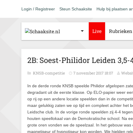
Login / Registreer
Steun Schaaksite
Hulp bij plaatsen ar
Live
Rubrieken
2B: Soest-Philidor Leiden 3,5-
KNSB-competitie
7 november 2017 18:07
Websit
In de derde ronde KNSB speelde Philidor afgelopen zate
degradant uit de eerste klasse. Op ELO-papier weer een
op rij op een andere locatie speelden dan in de competi
maar gelukkig zaten we op tijd en compleet achter het b
Leidsche club. In de vorige ronde speelden zij 4-4 tege
houten speellokaal van de Demokratische school. Na een 
grote oren vonden we de speelzaal. In het gebouw was o
magnetiseur of hypnotiseur kon worden. We hielden re