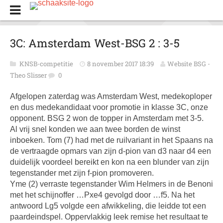
3C: Amsterdam West-BSG 2 : 3-5
KNSB-competitie
8 november 2017 18:39
Website BSG -
Theo Slisser
0
Afgelopen zaterdag was Amsterdam West, medekoploper
en dus medekandidaat voor promotie in klasse 3C, onze
opponent. BSG 2 won de topper in Amsterdam met 3-5.
Al vrij snel konden we aan twee borden de winst
inboeken. Tom (7) had met de ruilvariant in het Spaans na
de vertraagde opmars van zijn d-pion van d3 naar d4 een
duidelijk voordeel bereikt en kon na een blunder van zijn
tegenstander met zijn f-pion promoveren.
Yme (2) verraste tegenstander Wim Helmers in de Benoni
met het schijnoffer …Pxe4 gevolgd door …f5. Na het
antwoord Lg5 volgde een afwikkeling, die leidde tot een
paardeindspel. Oppervlakkig leek remise het resultaat te