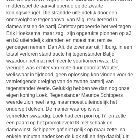
middenspel de aanval opende op de zwarte
koningsvleugel. Die strandde uiteindelijk door een
onnavolgbare tegenaanval van Mig, resulterend in
damewinst en de partij.
Christov probeerde het wel tegen
Erik Hoeksema, maar zag zijn opgerukte pionnen op a3
en b2 uiteindelijk stranden en moest met remise
genoegen nemen. Dan Ali, de tovenaar uit Tilburg. In een
totaal verloren stand tructe hij tegenstander Baljé,
waardoor het mat niet meer te voorkomen was. De
vreugde was echter van korte duur doordat Wouter,
weliswaar in tijdnood, geen oplossing kon vinden voor de
vernietigende dreiging van de zwarte batterij van
tegenstander Werle. Gelukkig hebben we dan nog onze
eigen koning Loek. Tegenstander Maurice Schippers
weerde zich heel lang, maar moest uiteindelijk het
onderspit delven. De manier waarop is wel
vermeldenswaardig. Loek had een pion op f7 en zette
een paard op het promotieveld f8 met schaak en
damewinst. Schippers gaf niet gelijk op maar zette na
enkele minuten nadenken de klok stil en riep daarbij uit: