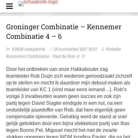
Groninger Combinatie – Kennemer
Combinatie 4 – 6
KNSB-competitie
29 november 2017 18:07
Website
Kennemer Combinatie - Paul de Ron
0
Door het ontbreken van onze Hakkabouter zag
teamleider Rob Duijn zich wederom genoodzaakt zichzelf
op te stellen en mocht ik daardoor mijn debuut maken als
teamleider van KC 1 (vind maar eens iemand…). Rob’s
vorige 3 invalbeurten waren geen succes en ook zijn
partij tegen David Slagter eindigde in een nul, na een
onduidelijk paardoffer van Rob, dat hem eigenlijk geen
compensatie opleverde. Gelukkig werd de stand al snel
gelijk getrokken door een bijna vlekkeloze partij van Ilias
tegen Bonno Pel. Migouel mocht het met de zwarte
stukken opnemen tegen WGM Iozefina Paulet, die na het