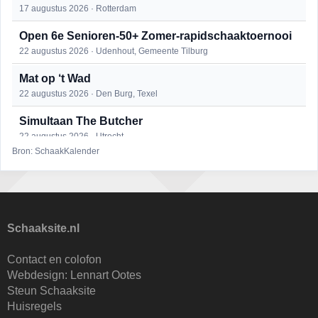
17 augustus 2026 · Rotterdam
Open 6e Senioren-50+ Zomer-rapidschaaktoernooi
22 augustus 2026 · Udenhout, Gemeente Tilburg
Mat op ‘t Wad
22 augustus 2026 · Den Burg, Texel
Simultaan The Butcher
22 augustus 2026 · Utrecht
Bron: SchaakKalender
2e Utrechts kroegloperstoernooi
23 augustus 2026 · Utrecht
Open Eemlandtoernooi 2026
25 augustus 2026 · Bunschoten-Spakenburg
Schaaksite.nl
DSC Girls Night
Contact en colofon
27 augustus 2026 · Delft
Webdesign:
Lennart Ootes
Steun Schaaksite
KC Open
Huisregels
28 augustus 2026 · Haarlem