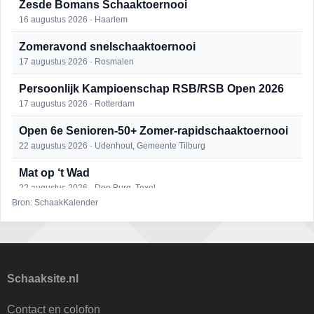
Zesde Bomans Schaaktoernooi
16 augustus 2026 · Haarlem
Zomeravond snelschaaktoernooi
17 augustus 2026 · Rosmalen
Persoonlijk Kampioenschap RSB/RSB Open 2026
17 augustus 2026 · Rotterdam
Open 6e Senioren-50+ Zomer-rapidschaaktoernooi
22 augustus 2026 · Udenhout, Gemeente Tilburg
Mat op ‘t Wad
22 augustus 2026 · Den Burg, Texel
Bron: SchaakKalender
Simultaan The Butcher
22 augustus 2026 · Utrecht
2e Utrechts kroegloperstoernooi
23 augustus 2026 · Utrecht
Schaaksite.nl
Open Eemlandtoernooi 2026
Contact en colofon