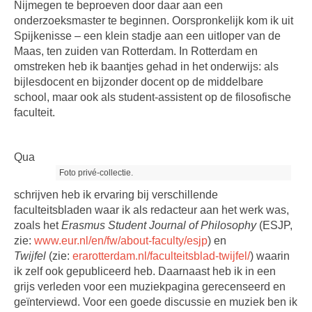
Nijmegen te beproeven door daar aan een
onderzoeksmaster te beginnen. Oorspronkelijk kom ik uit
Spijkenisse – een klein stadje aan een uitloper van de
Maas, ten zuiden van Rotterdam. In Rotterdam en
omstreken heb ik baantjes gehad in het onderwijs: als
bijlesdocent en bijzonder docent op de middelbare
school, maar ook als student-assistent op de filosofische
faculteit.
Qua
Foto privé-collectie.
schrijven heb ik ervaring bij verschillende
faculteitsbladen waar ik als redacteur aan het werk was,
zoals het
Erasmus Student Journal of Philosophy
(ESJP,
zie:
www.eur.nl/en/fw/about-faculty/esjp
) en
Twijfel
(zie:
erarotterdam.nl/faculteitsblad-twijfel/
) waarin
ik zelf ook gepubliceerd heb. Daarnaast heb ik in een
grijs verleden voor een muziekpagina gerecenseerd en
geïnterviewd. Voor een goede discussie en muziek ben ik