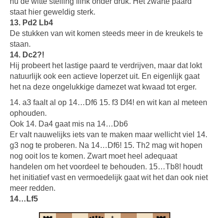
nu de witte stelling flink onder druk. Het zwarte paard
staat hier geweldig sterk.
13. Pd2 Lb4
De stukken van wit komen steeds meer in de kreukels te
staan.
14. Dc2?!
Hij probeert het lastige paard te verdrijven, maar dat lokt
natuurlijk ook een actieve loperzet uit. En eigenlijk gaat
het na deze ongelukkige damezet wat kwaad tot erger.
14. a3 faalt al op 14…Df6 15. f3 Df4! en wit kan al meteen
ophouden.
Ook 14. Da4 gaat mis na 14…Db6
Er valt nauwelijks iets van te maken maar wellicht viel 14.
g3 nog te proberen. Na 14…Df6! 15. Th2 mag wit hopen
nog ooit los te komen. Zwart moet heel adequaat
handelen om het voordeel te behouden. 15…Tb8! houdt
het initiatief vast en vermoedelijk gaat wit het dan ook niet
meer redden.
14…Lf5