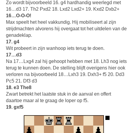
Zo wordt bijvoorbeeld 16. g4 hardhandig weerlegd met
16…d3 17. Th2 Pxd2 18. Lxd2 Lxd2+ 19. Kxd2 Dxb2+
16…O-O-O!
Max speelt het heel vakkundig. Hij mobiliseert al zijn
strijdmachten alvorens hij overgaat tot het uitdelen van de
genadeklap.
17. g4
Wit probeert in zijn wanhoop iets terug te doen.
17…d3
Na 17…Lxg4 zal hij gehoopt hebben met 18. Lh3 nog iets
terug te kunnen doen. De stelling blijft overigens hier ook
verloren na bijvoorbeeld 18…Lxh3 19. Dxh3+ f5 20. Dd3
Pc5 21. Df3 d3
18. e3 The8
Zwart betrekt het laatste stuk in de aanval en offert
daartoe maar al te graag de loper op f5.
19. gxf5