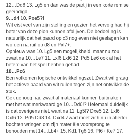
12…Dd8 13. Lg5 en dan was de partij in een korte remise
geëindigd.
9…d4 10. Pxe5?!
Wit eist veel van zijn stelling en gezien het vervolg had hij
beter van deze pion kunnen afblijven. De bedoeling is
natuurlijk dat het paard op c3 nog even niet geslagen kan
worden na ruil op d8 en Pxf7+.
Opnieuw was 10. Lg5 een mogelijkheid, maar nu zou
zwart na 10…Le7 11. Lxf6 Lxf6 12. Pd5 Le6 ook al het
betere van het spel hebben gehad.
10…Pc6
Een volkomen logische ontwikkelingszet. Zwart wil graag
het actieve paard van wit ruilen tegen zijn net ontwikkelde
stuk.
Gek genoeg had zwart al materiaal kunnen buitmaken
met het wat merkwaardige 10…Dd6!? Helemaal duidelijk
is dat overigens niet, want na 11. Lg5!? Dxe5 12. Lxf6
Dxf6 13. Pd5 Dd8 14. Dxd4 Zwart moet zich nu in allerlei
bochten wringen om zijn materiële voorsprong te
behouden met 14…Lb4+ 15. Kd1 Tg8 16. Pf6+ Ke7 17.