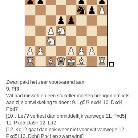
Zwart pakt het zeer voortvarend aan.
9. Pf3
Wit had misschien een stukoffer moeten brengen om iets
aan zijn ontwikkeling te doen: 9. Lg5!? exd4 10. Dxd4
Pbd7
[10…Le7? verliest dan onmiddellijk vanwege 11. Pxd5]
11. Pxd5 Da5+ 12. Ld2
[12. Kd1? gaat dan ook weer niet voor wit vanwege 12…
Pxd5! 13. Dxh8 Pb4! en zwart wint!]