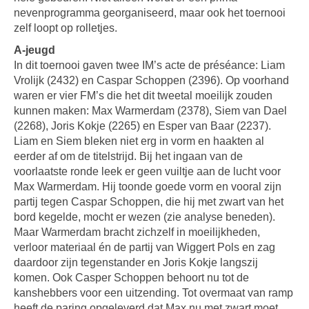
nevenprogramma georganiseerd, maar ook het toernooi
zelf loopt op rolletjes.
A-jeugd
In dit toernooi gaven twee IM’s acte de préséance: Liam
Vrolijk (2432) en Caspar Schoppen (2396). Op voorhand
waren er vier FM’s die het dit tweetal moeilijk zouden
kunnen maken: Max Warmerdam (2378), Siem van Dael
(2268), Joris Kokje (2265) en Esper van Baar (2237).
Liam en Siem bleken niet erg in vorm en haakten al
eerder af om de titelstrijd. Bij het ingaan van de
voorlaatste ronde leek er geen vuiltje aan de lucht voor
Max Warmerdam. Hij toonde goede vorm en vooral zijn
partij tegen Caspar Schoppen, die hij met zwart van het
bord kegelde, mocht er wezen (zie analyse beneden).
Maar Warmerdam bracht zichzelf in moeilijkheden,
verloor materiaal én de partij van Wiggert Pols en zag
daardoor zijn tegenstander en Joris Kokje langszij
komen. Ook Casper Schoppen behoort nu tot de
kanshebbers voor een uitzending. Tot overmaat van ramp
heeft de paring opgeleverd dat Max nu met zwart moet