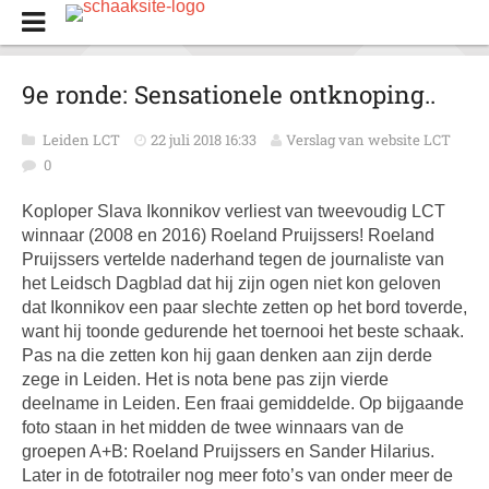
9e ronde: Sensationele ontknoping..
Leiden LCT
22 juli 2018 16:33
Verslag van website LCT
0
Koploper Slava Ikonnikov verliest van tweevoudig LCT
winnaar (2008 en 2016) Roeland Pruijssers! Roeland
Pruijssers vertelde naderhand tegen de journaliste van
het Leidsch Dagblad dat hij zijn ogen niet kon geloven
dat Ikonnikov een paar slechte zetten op het bord toverde,
want hij toonde gedurende het toernooi het beste schaak.
Pas na die zetten kon hij gaan denken aan zijn derde
zege in Leiden. Het is nota bene pas zijn vierde
deelname in Leiden. Een fraai gemiddelde. Op bijgaande
foto staan in het midden de twee winnaars van de
groepen A+B: Roeland Pruijssers en Sander Hilarius.
Later in de fototrailer nog meer foto’s van onder meer de