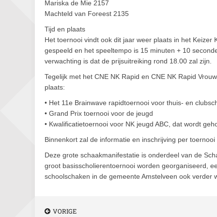
Mariska de Mie 2157
Machteld van Foreest 2135
Tijd en plaats
Het toernooi vindt ook dit jaar weer plaats in het Keize
gespeeld en het speeltempo is 15 minuten + 10 seconde 
verwachting is dat de prijsuitreiking rond 18.00 zal zijn.
Tegelijk met het CNE NK Rapid en CNE NK Rapid Vrouw
plaats:
• Het 11e Brainwave rapidtoernooi voor thuis- en clubsc
• Grand Prix toernooi voor de jeugd
• Kwalificatietoernooi voor NK jeugd ABC, dat wordt g
Binnenkort zal de informatie en inschrijving per toernooi
Deze grote schaakmanifestatie is onderdeel van de Sc
groot basisscholierentoernooi worden georganiseerd, een
schoolschaken in de gemeente Amstelveen ook verder 
VORIGE