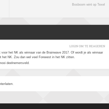
Bosboom wint op Texel
LOGIN OM TE REAGEREN
 voor het NK als winnaar van de Brainwave 2017. Of wordt je als winnaar
t het NK. Zou dan wel veel Foreeest in het NK zitten.
mooi deelnemersveld.
terlaten.