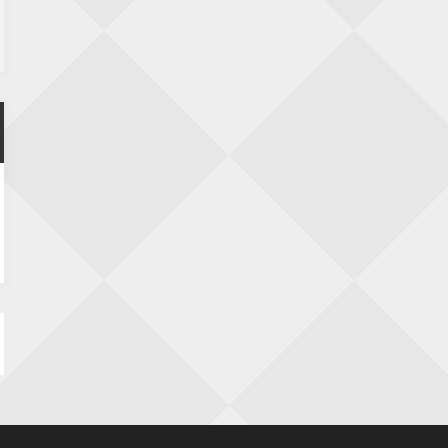
SIOK Rapid Schaaktoernooi
5 september 2026 · Oosterhout
Jan Schut Rapidtoernooi
5 september 2026 · Groningen
Kroeglopertoernooi Putten
5 september 2026 · Putten