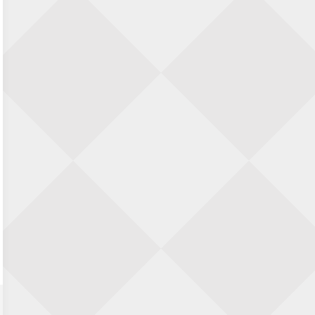
23 augustus 2026 · Utrecht
Open Eemlandtoernooi 2026
25 augustus 2026 · Bunschoten-Spakenburg
Nazomervierkampentoernooi 2026
28 augustus 2026 · Assen
KC Open
28 augustus 2026 · Haarlem
11e Goirles Weekend Kampioenschap
28 augustus 2026 · Goirle
Keisnel Schaaktoernooi
29 augustus 2026 · Amersfoort
Kroeg & Loper Leiden
30 augustus 2026 · Leiden
Open Schaakkampioenschap van
Arnhem
4 september 2026 · ARNHEM