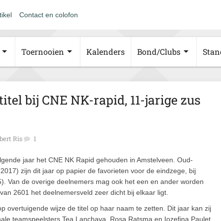
tikel
Contact en colofon
Toernooien
Kalenders
Bond/Clubs
Stan
itel bij CNE NK-rapid, 11-jarige zus
bert Ris
1
lgende jaar het CNE NK Rapid gehouden in Amstelveen. Oud-
17) zijn dit jaar op papier de favorieten voor de eindzege, bij
15). Van de overige deelnemers mag ook het een en ander worden
van 2601 het deelnemersveld zeer dicht bij elkaar ligt.
 overtuigende wijze de titel op haar naam te zetten. Dit jaar kan zij
onale teamspeelsters Tea Lanchava, Rosa Ratsma en Iozefina Paulet.