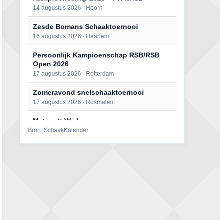
14 augustus 2026 · Hoorn
Zesde Bomans Schaaktoernooi
16 augustus 2026 · Haarlem
Persoonlijk Kampioenschap RSB/RSB
Open 2026
17 augustus 2026 · Rotterdam
Zomeravond snelschaaktoernooi
17 augustus 2026 · Rosmalen
Mat op ‘t Wad
Bron: SchaakKalender
22 augustus 2026 · Den Burg, Texel
Open 6e Senioren-50+ Zomer-
rapidschaaktoernooi
22 augustus 2026 · Udenhout, Gemeente Tilburg
Simultaan The Butcher
22 augustus 2026 · Utrecht
2e Utrechts kroegloperstoernooi