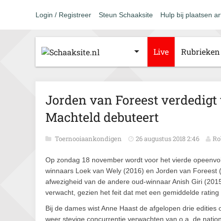
Login / Registreer
Steun Schaaksite
Hulp bij plaatsen ar
Live
Rubrieken
Jorden van Foreest verdedigt t
Machteld debuteert
Toernooiaankondigen
26 augustus 2018 2:46
Ro
Op zondag 18 november wordt voor het vierde opeenvo
winnaars Loek van Wely (2016) en Jorden van Foreest (20
afwezigheid van de andere oud-winnaar Anish Giri (20
verwacht, gezien het feit dat met een gemiddelde rating 
Bij de dames wist Anne Haast de afgelopen drie edities op
weer stevige concurrentie verwachten van o.a. de nati