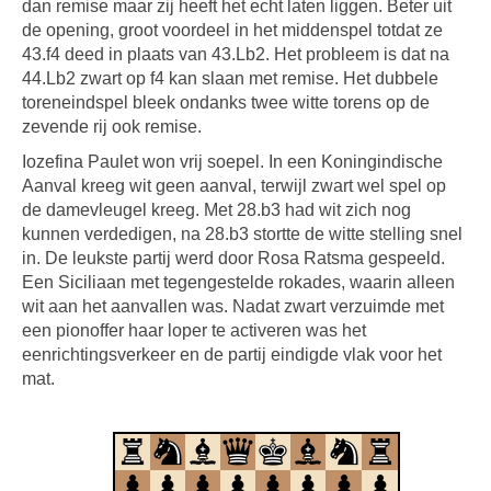
dan remise maar zij heeft het echt laten liggen. Beter uit
de opening, groot voordeel in het middenspel totdat ze
43.f4 deed in plaats van 43.Lb2. Het probleem is dat na
44.Lb2 zwart op f4 kan slaan met remise. Het dubbele
toreneindspel bleek ondanks twee witte torens op de
zevende rij ook remise.
Iozefina Paulet won vrij soepel. In een Koningindische
Aanval kreeg wit geen aanval, terwijl zwart wel spel op
de damevleugel kreeg. Met 28.b3 had wit zich nog
kunnen verdedigen, na 28.b3 stortte de witte stelling snel
in. De leukste partij werd door Rosa Ratsma gespeeld.
Een Siciliaan met tegengestelde rokades, waarin alleen
wit aan het aanvallen was. Nadat zwart verzuimde met
een pionoffer haar loper te activeren was het
eenrichtingsverkeer en de partij eindigde vlak voor het
mat.