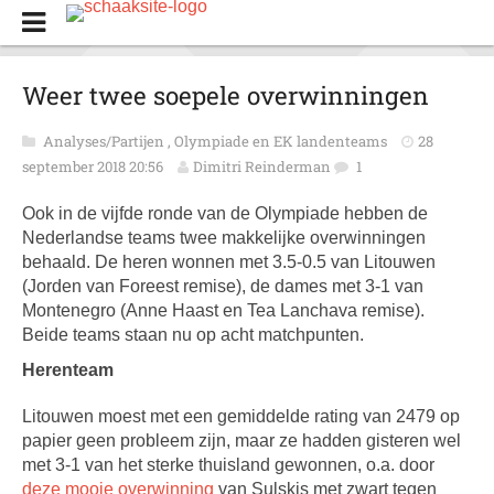
Weer twee soepele overwinningen
Analyses/Partijen
,
Olympiade en EK landenteams
28
september 2018 20:56
Dimitri Reinderman
1
Ook in de vijfde ronde van de Olympiade hebben de
Nederlandse teams twee makkelijke overwinningen
behaald. De heren wonnen met 3.5-0.5 van Litouwen
(Jorden van Foreest remise), de dames met 3-1 van
Montenegro (Anne Haast en Tea Lanchava remise).
Beide teams staan nu op acht matchpunten.
Herenteam
Litouwen moest met een gemiddelde rating van 2479 op
papier geen probleem zijn, maar ze hadden gisteren wel
met 3-1 van het sterke thuisland gewonnen, o.a. door
deze mooie overwinning
van Sulskis met zwart tegen