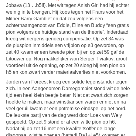
Jobava (13….b5!!). Met wit tegen Anish Giri had hij echter
weinig in te brengen. Hij koos tegen het Frans voor het
Milner Barry Gambiet en dat zou volgens een
achternaamgenoot van Eddie, Eline en Buddy “een gratis
pion volgens de huidige stand van de theorie”. Inderdaad
kreeg wit nergens genoeg compensatie. Op zet 34 was
de pluspion inmiddels een vrijpion op e3 geworden, op
zet 40 kwam er een tweede pion bij en op zet 59 gaf de
Litouwer op. Nog makkelijker won Sergei Tiviakov: groot
voordeel uit de opening, op zet 20 sloeg hij een pion op
h5 en kon zwart verder materiaalverlies niet voorkomen.
Jorden van Foreest kreeg een solide tegenstander tegen
zich. In een Aangenomen Damegambiet stond wit de hele
tijd een heel klein beetje beter. Niet dat zwart zich zorgen
hoefde te maken, maar winstkansen waren er niet en na
veel geruil kwam er een potremise eindspel op het bord.
De leukste partij van de dag werd door Loek van Wely
gespeeld. Op zet 9 stond er al een witte pion op h6.
Nadat hij op zet 16 met een kwaliteitsoffer de lange
diagonaal wist te openen (batterij Da1+Le5) kwamen er