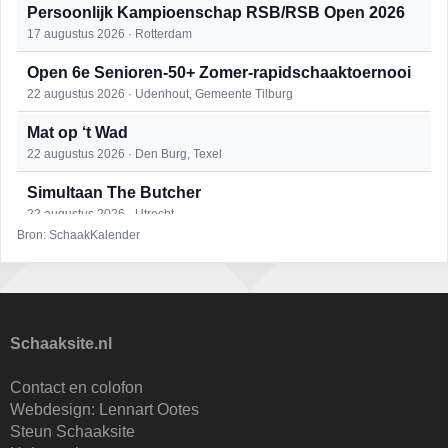
Persoonlijk Kampioenschap RSB/RSB Open 2026
17 augustus 2026 · Rotterdam
Open 6e Senioren-50+ Zomer-rapidschaaktoernooi
22 augustus 2026 · Udenhout, Gemeente Tilburg
Mat op ‘t Wad
22 augustus 2026 · Den Burg, Texel
Simultaan The Butcher
22 augustus 2026 · Utrecht
Bron: SchaakKalender
2e Utrechts kroegloperstoernooi
23 augustus 2026 · Utrecht
Open Eemlandtoernooi 2026
25 augustus 2026 · Bunschoten-Spakenburg
Schaaksite.nl
DSC Girls Night
Contact en colofon
27 augustus 2026 · Delft
Webdesign:
Lennart Ootes
Steun Schaaksite
KC Open