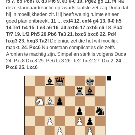
f5 7. b5 Pce7 8. d3 Pf6 9. e3 0-0 10. Pge2 g5 11. f4
Na
deze standaardreactie op zwarts laatste zet zag Duda dat
hij in moeilijkheden zit. Hij heeft weinig ruimte en een
goed plan ontbreekt.
11 … exf4 12. exf4 g4 13. 0-0 h5
14.Te1 h4 15. Le3 a6 16. a4 axb5 17.axb5 c6 18. Pa4
Tf7 19. Lf2 Ph5 20.Pb6 Ta3 21. bxc6 bxc6 22. Pd4
hxg3 23. hxg3 Ta2!
De enige zet die het wit moeilijk
maakt.
24. Pxc6
Nu ontstaan complicaties die zelfs
Aronian te machtig zijn. Simpel en sterk is volgens Duda
24. Pxc8 Dxc8 25. Pe6 Lc3 26. Te2 Txe2 27. Dxe2.
24 …
Pxc6 25. Lxc6