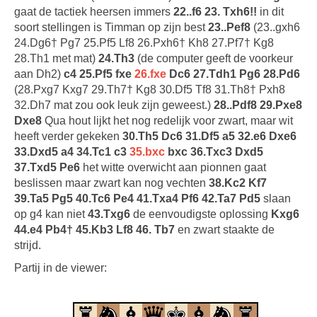
gaat de tactiek heersen immers
22..f6 23. Txh6!!
in dit
soort stellingen is Timman op zijn best
23..Pef8
(23..gxh6
24.Dg6† Pg7 25.Pf5 Lf8 26.Pxh6† Kh8 27.Pf7† Kg8
28.Th1 met mat)
24.Th3
(de computer geeft de voorkeur
aan Dh2)
c4 25.Pf5 fxe
26.fxe
Dc6 27.Tdh1 Pg6 28.Pd6
(28.Pxg7 Kxg7 29.Th7† Kg8 30.Df5 Tf8 31.Th8† Pxh8
32.Dh7 mat zou ook leuk zijn geweest.)
28..Pdf8 29.Pxe8
Dxe8
Qua hout lijkt het nog redelijk voor zwart, maar wit
heeft verder gekeken
30.Th5 Dc6 31.Df5 a5 32.e6 Dxe6
33.Dxd5 a4 34.Tc1 c3
35.bxc
bxc 36.Txc3 Dxd5
37.Txd5 Pe6
het witte overwicht aan pionnen gaat
beslissen maar zwart kan nog vechten
38.Kc2 Kf7
39.Ta5 Pg5 40.Tc6 Pe4 41.Txa4 Pf6 42.Ta7 Pd5
slaan
op g4 kan niet
43.Txg6
de eenvoudigste oplossing
Kxg6
44.e4 Pb4† 45.Kb3 Lf8 46. Tb7
en zwart staakte de
strijd.
Partij in de viewer: