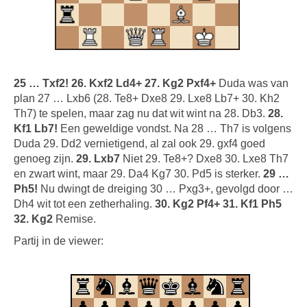
25 … Txf2! 26. Kxf2 Ld4+ 27. Kg2 Pxf4+
Duda was van
plan 27 … Lxb6 (28. Te8+ Dxe8 29. Lxe8 Lb7+ 30. Kh2
Th7) te spelen, maar zag nu dat wit wint na 28. Db3.
28.
Kf1 Lb7!
Een geweldige vondst. Na 28 … Th7 is volgens
Duda 29. Dd2 vernietigend, al zal ook 29. gxf4 goed
genoeg zijn.
29. Lxb7
Niet 29. Te8+? Dxe8 30. Lxe8 Th7
en zwart wint, maar 29. Da4 Kg7 30. Pd5 is sterker.
29 …
Ph5!
Nu dwingt de dreiging 30 … Pxg3+, gevolgd door …
Dh4 wit tot een zetherhaling.
30. Kg2 Pf4+ 31. Kf1 Ph5
32. Kg2
Remise.
Partij in de viewer: