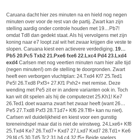
Caruana dacht hier zes minuten na en hield nog negen
minuten over voor de rest van de partij. Zwart kan zijn
stelling aardig onder controle houden met 19…Pb7!
omdat Td8 dan gedekt staat. Als hij vervolgens met zijn
koning naar e7 loopt zal wit het zwaar krijgen die veste te
slopen. Caruana kiest een actievere verdediging.
19…
Pb5 20.Pc5 Txb2 21.Pxe6 fxe6 22.Lxc4 Pd4 23.Lxd4
exd4
Carlsen met nog veertien minuten nam hier alle tijd
(negen minuten!) om de stelling te doorgronden. Zwart
heeft een verborgen vluchtplan: 24.Txd4 Kf7 25.Ted1
Pe5! 26.Txd8 Pxf3+ 27.Kf1 Pxh2+ met remise. Deze
wending met Pe5 zit er in andere varianten ook in. Toch
kan wit dit spelen als hij de computerzet 25.Kh1! Ke7
26.Ted1 doet waarna zwart het zwaar heeft (want 26…
Pe5 27.Txd8 Pxf3 28.T1d7+ Kf6 29.Tf8+ kan nu niet).
Carlsen wil duidelijkheid en kiest voor een gunstig
toreneindspel maar dat is niet de winstweg. 24.Lxe6+ Kf8
25.Txd4 Ke7 26.Txd7+ Kxd7 27.Lxd7 Kxd7 28.Td1+ Ke6
29.f4 c5 30.Td5 Tc2 31.h4 c4 32.f5+ Beide spelers