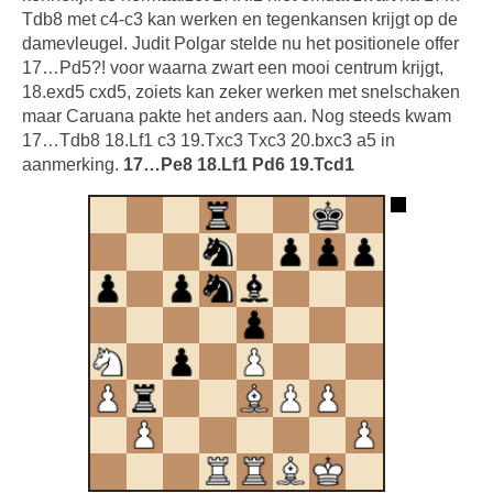
Tdb8 met c4-c3 kan werken en tegenkansen krijgt op de
damevleugel. Judit Polgar stelde nu het positionele offer
17…Pd5?! voor waarna zwart een mooi centrum krijgt,
18.exd5 cxd5, zoiets kan zeker werken met snelschaken
maar Caruana pakte het anders aan. Nog steeds kwam
17…Tdb8 18.Lf1 c3 19.Txc3 Txc3 20.bxc3 a5 in
aanmerking.
17…Pe8 18.Lf1 Pd6 19.Tcd1