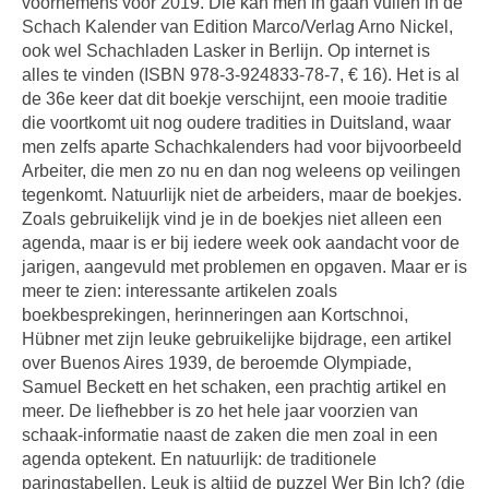
voornemens voor 2019. Die kan men in gaan vullen in de
Schach Kalender van Edition Marco/Verlag Arno Nickel,
ook wel Schachladen Lasker in Berlijn. Op internet is
alles te vinden (ISBN 978-3-924833-78-7, € 16). Het is al
de 36e keer dat dit boekje verschijnt, een mooie traditie
die voortkomt uit nog oudere tradities in Duitsland, waar
men zelfs aparte Schachkalenders had voor bijvoorbeeld
Arbeiter, die men zo nu en dan nog weleens op veilingen
tegenkomt. Natuurlijk niet de arbeiders, maar de boekjes.
Zoals gebruikelijk vind je in de boekjes niet alleen een
agenda, maar is er bij iedere week ook aandacht voor de
jarigen, aangevuld met problemen en opgaven. Maar er is
meer te zien: interessante artikelen zoals
boekbesprekingen, herinneringen aan Kortschnoi,
Hübner met zijn leuke gebruikelijke bijdrage, een artikel
over Buenos Aires 1939, de beroemde Olympiade,
Samuel Beckett en het schaken, een prachtig artikel en
meer. De liefhebber is zo het hele jaar voorzien van
schaak-informatie naast de zaken die men zoal in een
agenda optekent. En natuurlijk: de traditionele
paringstabellen. Leuk is altijd de puzzel Wer Bin Ich? (die