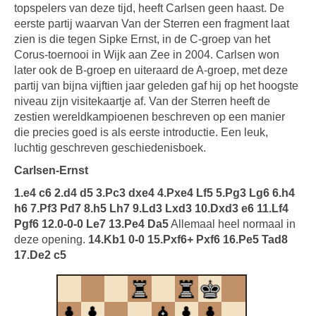
topspelers van deze tijd, heeft Carlsen geen haast. De
eerste partij waarvan Van der Sterren een fragment laat
zien is die tegen Sipke Ernst, in de C-groep van het
Corus-toernooi in Wijk aan Zee in 2004. Carlsen won
later ook de B-groep en uiteraard de A-groep, met deze
partij van bijna vijftien jaar geleden gaf hij op het hoogste
niveau zijn visitekaartje af. Van der Sterren heeft de
zestien wereldkampioenen beschreven op een manier
die precies goed is als eerste introductie. Een leuk,
luchtig geschreven geschiedenisboek.
Carlsen-Ernst
1.e4 c6 2.d4 d5 3.Pc3 dxe4 4.Pxe4 Lf5 5.Pg3 Lg6 6.h4
h6 7.Pf3 Pd7 8.h5 Lh7 9.Ld3 Lxd3 10.Dxd3 e6 11.Lf4
Pgf6 12.0-0-0 Le7 13.Pe4 Da5
Allemaal heel normaal in
deze opening.
14.Kb1 0-0 15.Pxf6+ Pxf6 16.Pe5 Tad8
17.De2 c5