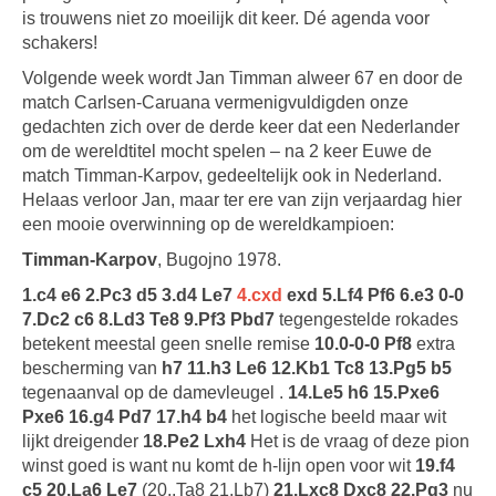
is trouwens niet zo moeilijk dit keer. Dé agenda voor
schakers!
Volgende week wordt Jan Timman alweer 67 en door de
match Carlsen-Caruana vermenigvuldigden onze
gedachten zich over de derde keer dat een Nederlander
om de wereldtitel mocht spelen – na 2 keer Euwe de
match Timman-Karpov, gedeeltelijk ook in Nederland.
Helaas verloor Jan, maar ter ere van zijn verjaardag hier
een mooie overwinning op de wereldkampioen:
Timman-Karpov
, Bugojno 1978.
1.c4 e6 2.Pc3 d5 3.d4 Le7
4.cxd
exd 5.Lf4 Pf6 6.e3 0-0
7.Dc2 c6 8.Ld3 Te8 9.Pf3 Pbd7
tegengestelde rokades
betekent meestal geen snelle remise
10.0-0-0 Pf8
extra
bescherming van
h7 11.h3 Le6 12.Kb1 Tc8 13.Pg5 b5
tegenaanval op de damevleugel .
14.Le5 h6 15.Pxe6
Pxe6 16.g4 Pd7 17.h4 b4
het logische beeld maar wit
lijkt dreigender
18.Pe2 Lxh4
Het is de vraag of deze pion
winst goed is want nu komt de h-lijn open voor wit
19.f4
c5 20.La6 Le7
(20..Ta8 21.Lb7)
21.Lxc8 Dxc8 22.Pg3
nu