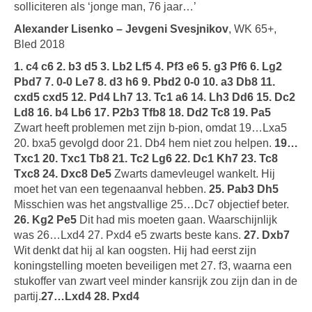
solliciteren als ‘jonge man, 76 jaar…’
Alexander Lisenko – Jevgeni Svesjnikov
, WK 65+,
Bled 2018
1. c4 c6 2. b3 d5 3. Lb2 Lf5 4. Pf3 e6 5. g3 Pf6 6. Lg2
Pbd7 7. 0-0 Le7 8. d3 h6 9. Pbd2 0-0 10. a3 Db8 11.
cxd5 cxd5 12. Pd4 Lh7 13. Tc1 a6 14. Lh3 Dd6 15. Dc2
Ld8 16. b4 Lb6 17. P2b3 Tfb8 18. Dd2 Tc8 19. Pa5
Zwart heeft problemen met zijn b-pion, omdat 19…Lxa5
20. bxa5 gevolgd door 21. Db4 hem niet zou helpen.
19…
Txc1 20. Txc1 Tb8 21. Tc2 Lg6 22. Dc1 Kh7 23. Tc8
Txc8 24. Dxc8 De5
Zwarts damevleugel wankelt. Hij
moet het van een tegenaanval hebben.
25. Pab3 Dh5
Misschien was het angstvallige 25…Dc7 objectief beter.
26. Kg2 Pe5
Dit had mis moeten gaan. Waarschijnlijk
was 26…Lxd4 27. Pxd4 e5 zwarts beste kans.
27. Dxb7
Wit denkt dat hij al kan oogsten. Hij had eerst zijn
koningstelling moeten beveiligen met 27. f3, waarna een
stukoffer van zwart veel minder kansrijk zou zijn dan in de
partij.
27…Lxd4 28. Pxd4