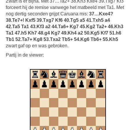
Zwart is er bijna. Met 37…Ta2+ 38.Kh3 Kxe4 39.Txg7 Kf3
forceert hij de remise vanwege het matbeeld met Ta1. Met
nog dertig seconden grijpt Caruana mis:
37…Kxe4?
38.Te7+! Kxf5 39.Txg7 Kf6 40.Tg5 a5 41.Txh5 a4
42.Ta5 Ta1 43.Kf3 a2 44.Ta6+ Kg7 45.Kg2 Ta2+ 46.Kh3
Ta1 47.h5 Kh7 48.g4 Kg7 49.Kh4 a2 50.Kg5 Kf7 51.h6
Tb1 52.Ta7+ Kg8 53.Txa2 Tb5+ 54.Kg6 Tb6+ 55.Kh5
zwart gaf op en was gebroken.
Partij in de viewer: