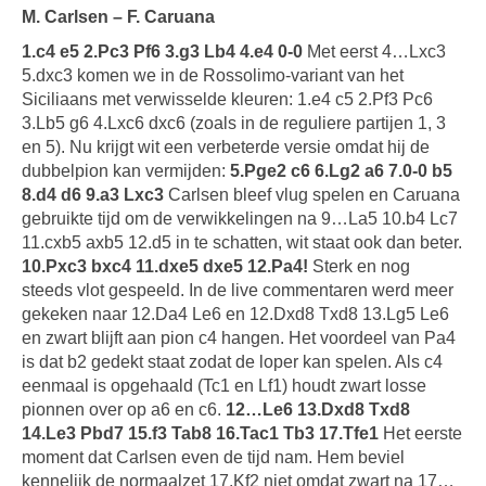
M. Carlsen – F. Caruana
1.c4 e5 2.Pc3 Pf6 3.g3 Lb4 4.e4 0-0
Met eerst 4…Lxc3
5.dxc3 komen we in de Rossolimo-variant van het
Siciliaans met verwisselde kleuren: 1.e4 c5 2.Pf3 Pc6
3.Lb5 g6 4.Lxc6 dxc6 (zoals in de reguliere partijen 1, 3
en 5). Nu krijgt wit een verbeterde versie omdat hij de
dubbelpion kan vermijden:
5.Pge2 c6 6.Lg2 a6 7.0-0 b5
8.d4 d6 9.a3 Lxc3
Carlsen bleef vlug spelen en Caruana
gebruikte tijd om de verwikkelingen na 9…La5 10.b4 Lc7
11.cxb5 axb5 12.d5 in te schatten, wit staat ook dan beter.
10.Pxc3 bxc4 11.dxe5 dxe5 12.Pa4!
Sterk en nog
steeds vlot gespeeld. In de live commentaren werd meer
gekeken naar 12.Da4 Le6 en 12.Dxd8 Txd8 13.Lg5 Le6
en zwart blijft aan pion c4 hangen. Het voordeel van Pa4
is dat b2 gedekt staat zodat de loper kan spelen. Als c4
eenmaal is opgehaald (Tc1 en Lf1) houdt zwart losse
pionnen over op a6 en c6.
12…Le6 13.Dxd8 Txd8
14.Le3 Pbd7 15.f3 Tab8 16.Tac1 Tb3 17.Tfe1
Het eerste
moment dat Carlsen even de tijd nam. Hem beviel
kennelijk de normaalzet 17.Kf2 niet omdat zwart na 17…