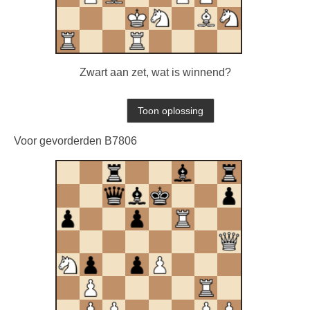
Zwart aan zet, wat is winnend?
Voor gevorderden B7806