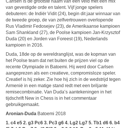
Carlsen is de grootste naam van een veld met een mix
van gevestigde orde en talent. Vijf jonge spelers
debuteren: de Indiër Vidit (24), begin dit jaar winnaar van
de tweede groep, de van zelfvertrouwen overlopende
Rus Vladimir Fedosejev (23), de Amerikaanse kampioen
Sam Shankland (27), de Poolse kampioen Jan-Krzysztof
Duda (20) en Jorden van Foreest (19), Nederlands
kampioen in 2016.
Duda, 18de op de wereldranglijst, was de kopman van
het Poolse team dat net buiten de prijzen viel op de
recente Olympiade in Batoemi. Hij werd door Carlsen
aangeprezen als een creatieve, compromisloze speler.
Creatief is hij zeker. Zie hoe hij zich in de wedstrijd tegen
Armenië in een matige stand redt met een briljante
remisecombinatie. Van Duda’s aantekeningen in het
tijdschrift New in Chess is in het commentaar
gebruikgemaakt.
Aronian-Duda
Batoemi 2018
1. c4 e5 2. g3 Pc6 3. Pc3 g6 4. Lg2 Lg7 5. Tb1 d6 6. b4