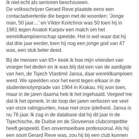
ik niet echt als senioren beschouwen.
De volksschrijver Gerard Reve plaatste eens een
contactadvertentie die begon met de woorden: ‘Jonge
man, 50 jaar…’ en Viktor Kortchnoi was 50 toen hij in
1981 tegen Anatoli Karpov een match om het
wereldkampioenschap speelde. Het is wel waar dat hij
dat drie jaar eerder, toen hij nog een jonge god van 47
was, een stuk beter deed.
Bij de mensen van 65+ keek ik hoe mijn vrienden van
vroeger het deden en ik was blij dat een van de aardigste
van hen, de Tsjech Vlastimil Jansa, daar wereldkampioen
werd. We speelden voor het eerst tegen elkaar in de
studentenolympiade van 1964 in Krakau. Hij won toen,
maar in de jaren daarna heb ik het ingehaald. Vergeef me
dat ik het opmerk. In de loop der jaren verliezen we veel
van onze ratingpunten, maar niet onze ijdelheid. Jansa is
nu 76 jaar. Ik zag in de database dat hij dit jaar in de
Tsjechische, de Duitse en de Sloveense clubcompetitie
heeft gespeeld. Een onvermoeibare professional. Als hij
een soort Gerard Reve was, zou hij bij een club kunnen