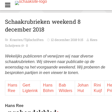
Schaakrubrieken weekend 8
december 2018
Kranten/Tijdschriften
12 december 2018 9:15
Kees
Schrijvers
0
Wekelijks publiceren of verwijzen wij naar diverse
schaakrubrieken. Wij streven naar publicatie op de
woensdag na het voorgaande weekend. Wij proberen de
besproken partijen in een viewer te tonen.
Hans
Gert
Hans
Bab
Johan
Rini
He
Ree
Ligterink
Böhm
Wilders
Hut
Kuijf
Pr
Hans Ree