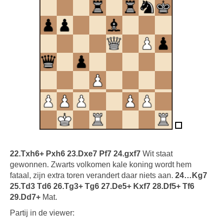
22.Txh6+ Pxh6 23.Dxe7 Pf7 24.gxf7
Wit staat
gewonnen. Zwarts volkomen kale koning wordt hem
fataal, zijn extra toren verandert daar niets aan.
24…Kg7
25.Td3 Td6 26.Tg3+ Tg6 27.De5+ Kxf7 28.Df5+ Tf6
29.Dd7+
Mat.
Partij in de viewer: