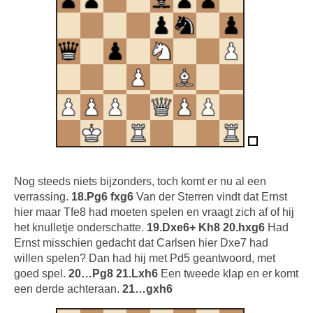
Nog steeds niets bijzonders, toch komt er nu al een
verrassing.
18.Pg6 fxg6
Van der Sterren vindt dat Ernst
hier maar Tfe8 had moeten spelen en vraagt zich af of hij
het knulletje onderschatte.
19.Dxe6+ Kh8 20.hxg6
Had
Ernst misschien gedacht dat Carlsen hier Dxe7 had
willen spelen? Dan had hij met Pd5 geantwoord, met
goed spel.
20…Pg8 21.Lxh6
Een tweede klap en er komt
een derde achteraan.
21…gxh6