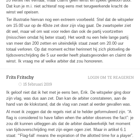
zo vertelt het verhaal, maar claimt geen winst en speelt gewoon door.
Dat kun je m.i. niet achteraf nog eens met terugwerkende kracht de
winst wel opeisen.
Ter illustratie hiervan nog een extreem voorbeeld. Stel dat de witspeler
om 15.00 uur op de 40ste zet door zijn vlag gaat. De zwartspeler ziet
dit wel, maar wil om wat voor reden dan ook de partij voortzetten
(misschien omdat hij beter staat). Het wordt nu een hele lange partij
van meer dan 200 zetten en uiteindelijk staat zwart om 20.00 uur
totaal verloren. Op dat moment echter herinnert hij zich plotseling de
tijdsoverschrijding die 5 uur eerder heeft plaatsgevonden en claimt de
winst. Ik vraag me af welke arbiter dat zou honoreren.
Frits Fritschy
LOGIN OM TE REAGEREN
15 februari 2019
Ik geloof niet dat ik het met je eens ben, Erik. De witspeler ging door
zijn vlag, was dus aan zet. Dan kan de arbiter constateren, aan de
hand van de klokstand, dat de vlag van zwart al eerder gevallen was.
Al moet ik zeggen dat de regels niet al te helder geformuleerd zijn. “A
flag is considered to have fallen when the arbiter observes the fact”: je
zou dit kunnen uitleggen als dat de arbiter daadwerkelijk het moment
van tijdsoverschrijding met zijn eigen ogen ziet. Maar in artikel 6.1
staat: “‘Flag-fall’ means the expiration of the allotted time for a player”.