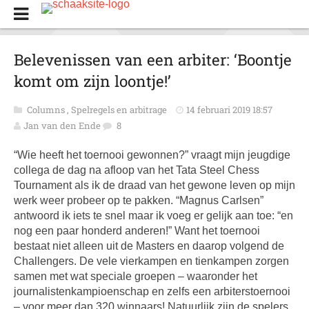
Belevenissen van een arbiter: ‘Boontje
komt om zijn loontje!’
Columns
,
Spelregels en arbitrage
14 februari 2019 18:57
Jan van den Ende
8
“Wie heeft het toernooi gewonnen?” vraagt mijn jeugdige
collega de dag na afloop van het Tata Steel Chess
Tournament als ik de draad van het gewone leven op mijn
werk weer probeer op te pakken. “Magnus Carlsen”
antwoord ik iets te snel maar ik voeg er gelijk aan toe: “en
nog een paar honderd anderen!” Want het toernooi
bestaat niet alleen uit de Masters en daarop volgend de
Challengers. De vele vierkampen en tienkampen zorgen
samen met wat speciale groepen – waaronder het
journalistenkampioenschap en zelfs een arbiterstoernooi
– voor meer dan 320 winnaars! Natuurlijk zijn de spelers