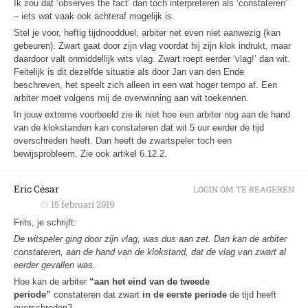
Ik zou dat ‘observes the fact’ dan toch interpreteren als ‘constateren’
– iets wat vaak ook achteraf mogelijk is.
Stel je voor, heftig tijdnoodduel, arbiter net even niet aanwezig (kan
gebeuren). Zwart gaat door zijn vlag voordat hij zijn klok indrukt, maar
daardoor valt onmiddellijk wits vlag. Zwart roept eerder ‘vlag!’ dan wit.
Feitelijk is dit dezelfde situatie als door Jan van den Ende
beschreven, het speelt zich alleen in een wat hoger tempo af. Een
arbiter moet volgens mij de overwinning aan wit toekennen.
In jouw extreme voorbeeld zie ik niet hoe een arbiter nog aan de hand
van de klokstanden kan constateren dat wit 5 uur eerder de tijd
overschreden heeft. Dan heeft de zwartspeler toch een
bewijsprobleem. Zie ook artikel 6.12.2.
Eric César
LOGIN OM TE REAGEREN
15 februari 2019
Frits, je schrijft:
De witspeler ging door zijn vlag, was dus aan zet. Dan kan de arbiter
constateren, aan de hand van de klokstand, dat de vlag van zwart al
eerder gevallen was.
Hoe kan de arbiter
“
aan het eind van de tweede
periode”
constateren dat zwart
in de eerste periode
de tijd heeft
overschreden?