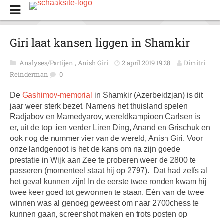
Giri laat kansen liggen in Shamkir
Analyses/Partijen
,
Anish Giri
2 april 2019 19:28
Dimitri
Reinderman
0
De
Gashimov-memorial
in Shamkir (Azerbeidzjan) is dit
jaar weer sterk bezet. Namens het thuisland spelen
Radjabov en Mamedyarov, wereldkampioen Carlsen is
er, uit de top tien verder Liren Ding, Anand en Grischuk en
ook nog de nummer vier van de wereld, Anish Giri. Voor
onze landgenoot is het de kans om na zijn goede
prestatie in Wijk aan Zee te proberen weer de 2800 te
passeren (momenteel staat hij op 2797). Dat had zelfs al
het geval kunnen zijn! In de eerste twee ronden kwam hij
twee keer goed tot gewonnen te staan. Eén van de twee
winnen was al genoeg geweest om naar 2700chess te
kunnen gaan, screenshot maken en trots posten op