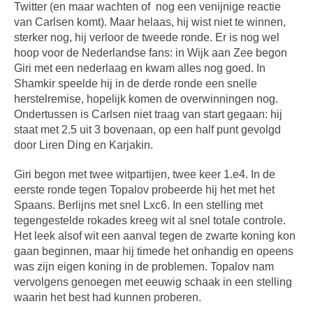
Twitter (en maar wachten of nog een venijnige reactie
van Carlsen komt). Maar helaas, hij wist niet te winnen,
sterker nog, hij verloor de tweede ronde. Er is nog wel
hoop voor de Nederlandse fans: in Wijk aan Zee begon
Giri met een nederlaag en kwam alles nog goed. In
Shamkir speelde hij in de derde ronde een snelle
herstelremise, hopelijk komen de overwinningen nog.
Ondertussen is Carlsen niet traag van start gegaan: hij
staat met 2.5 uit 3 bovenaan, op een half punt gevolgd
door Liren Ding en Karjakin.
Giri begon met twee witpartijen, twee keer 1.e4. In de
eerste ronde tegen Topalov probeerde hij het met het
Spaans. Berlijns met snel Lxc6. In een stelling met
tegengestelde rokades kreeg wit al snel totale controle.
Het leek alsof wit een aanval tegen de zwarte koning kon
gaan beginnen, maar hij timede het onhandig en opeens
was zijn eigen koning in de problemen. Topalov nam
vervolgens genoegen met eeuwig schaak in een stelling
waarin het best had kunnen proberen.