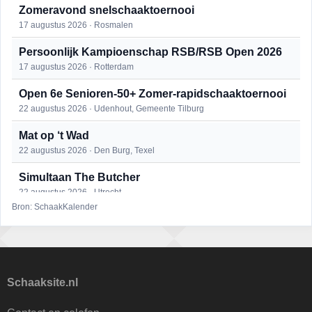
Zomeravond snelschaaktoernooi
17 augustus 2026 · Rosmalen
Persoonlijk Kampioenschap RSB/RSB Open 2026
17 augustus 2026 · Rotterdam
Open 6e Senioren-50+ Zomer-rapidschaaktoernooi
22 augustus 2026 · Udenhout, Gemeente Tilburg
Mat op ‘t Wad
22 augustus 2026 · Den Burg, Texel
Simultaan The Butcher
22 augustus 2026 · Utrecht
Bron: SchaakKalender
2e Utrechts kroegloperstoernooi
23 augustus 2026 · Utrecht
Open Eemlandtoernooi 2026
25 augustus 2026 · Bunschoten-Spakenburg
Schaaksite.nl
DSC Girls Night