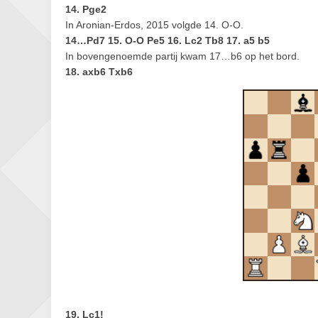
14. Pge2
In Aronian-Erdos, 2015 volgde 14. O-O.
14…Pd7 15. O-O Pe5 16. Lc2 Tb8 17. a5 b5
In bovengenoemde partij kwam 17…b6 op het bord.
18. axb6 Txb6
19. Lc1!