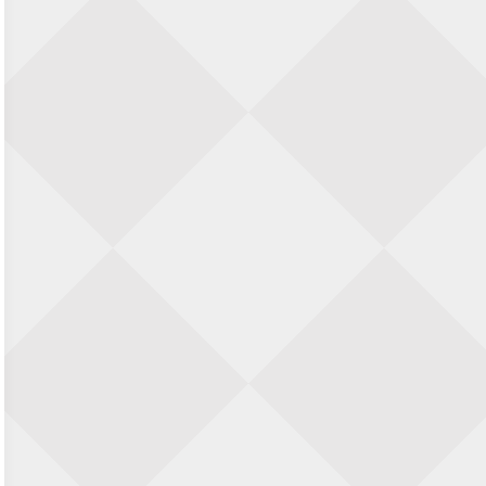
23 augustus 2026 · Utrecht
Open Eemlandtoernooi 2026
25 augustus 2026 · Bunschoten-Spakenburg
Nazomervierkampentoernooi 2026
28 augustus 2026 · Assen
KC Open
28 augustus 2026 · Haarlem
11e Goirles Weekend Kampioenschap
28 augustus 2026 · Goirle
Keisnel Schaaktoernooi
29 augustus 2026 · Amersfoort
Kroeg & Loper Leiden
30 augustus 2026 · Leiden
Open Schaakkampioenschap van
Arnhem
4 september 2026 · ARNHEM