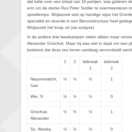
dat lukte over een totaal van 16 partijen, was gisteren
erin om de sterke Rus Peter Svidler te overmeesteren in
speeltempo. Wojtaszek wist op handige wijze het Grünfe
specialist en stuurde in een Benonistructuur heel gede
Wojtaszek het knap uit (zie analyse)
In de andere drie tweekampen vielen alleen maar remi
Alexander Grischuk. Maar hij was niet in staat om een p
betekent dat deze zes heren vandaag veroordeeld werden
1
2
tiebreak
tiebreak
1
2
Nepomniatchi,
½
½
½
1
Ivan
Wei, Yi
½
½
½
0
Grischuk,
½
½
½
1
Alexander
So, Wesley
½
½
½
0