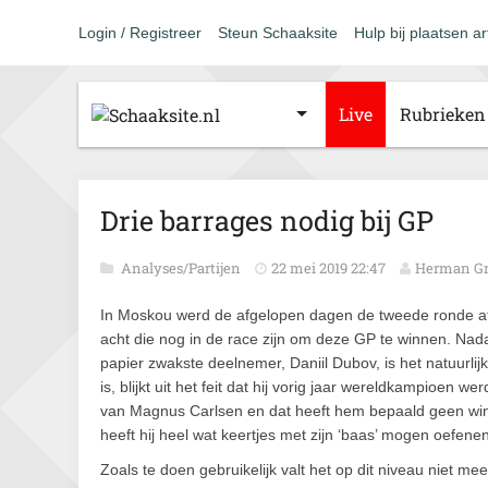
Login / Registreer
Steun Schaaksite
Hulp bij plaatsen ar
Live
Rubrieken
Drie barrages nodig bij GP
Analyses/Partijen
22 mei 2019 22:47
Herman Gr
In Moskou werd de afgelopen dagen de tweede ronde a
acht die nog in de race zijn om deze GP te winnen. Nad
papier zwakste deelnemer, Daniil Dubov, is het natuurli
is, blijkt uit het feit dat hij vorig jaar wereldkampioen 
van Magnus Carlsen en dat heeft hem bepaald geen windei
heeft hij heel wat keertjes met zijn ‘baas’ mogen oefen
Zoals te doen gebruikelijk valt het op dit niveau niet me