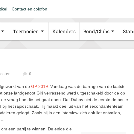
tikel
Contact en colofon
Toernooien
Kalenders
Bond/Clubs
Stan
ooten
0
fgewerkt van de
GP 2019.
Vandaag was de barrage van de laatste
at onze landgenoot Giri verrassend werd uitgeschakeld door de op
jk de vraag hoe die het gaat doen. Dat Dubov niet de eerste de beste
werd bij het rapidschaak. Hij maakt deel uit van het secondantenteam
eren gelegd. Zoals hij in een interview zich ook liet ontvallen,
en…
e om een partij te winnen. De enige die