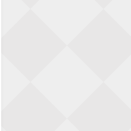
SIOK Rapid Schaaktoernooi
5 september 2026 · Oosterhout
Jan Schut Rapidtoernooi
5 september 2026 · Groningen
Kroeglopertoernooi Putten
5 september 2026 · Putten