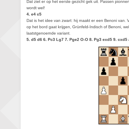
Dat ziet er op het eerste gezicht gek uit. Passen pionn
wordt wel!
4. e4 c5
Dat is het idee van zwart: hij maakt er een Benoni van. 
op het bord gaat krijgen, Grünfeld-Indisch of Benoni, wel
laatstgenoemde variant.
5. d5 d6 6. Pc3 Lg7 7. Pge2 O-O 8. Pg3 exd5 9. cxd5 