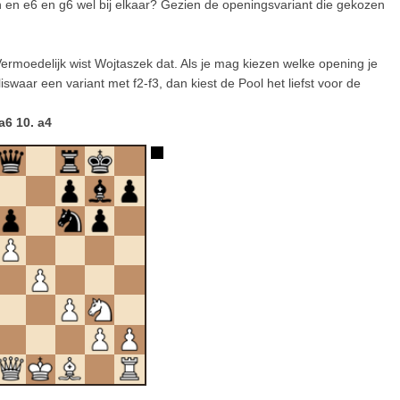
en en e6 en g6 wel bij elkaar? Gezien de openingsvariant die gekozen
Vermoedelijk wist Wojtaszek dat. Als je mag kiezen welke opening je
iswaar een variant met f2-f3, dan kiest de Pool het liefst voor de
a6 10. a4