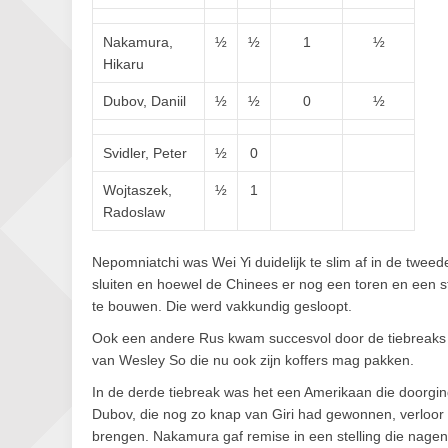
Nakamura,
½
½
1
½
Hikaru
Dubov, Daniil
½
½
0
½
Svidler, Peter
½
0
Wojtaszek,
½
1
Radoslaw
Nepomniatchi was Wei Yi duidelijk te slim af in de tweed
sluiten en hoewel de Chinees er nog een toren en een s
te bouwen. Die werd vakkundig gesloopt.
Ook een andere Rus kwam succesvol door de tiebreaks 
van Wesley So die nu ook zijn koffers mag pakken.
In de derde tiebreak was het een Amerikaan die doorgin
Dubov, die nog zo knap van Giri had gewonnen, verloor me
brengen. Nakamura gaf remise in een stelling die nag