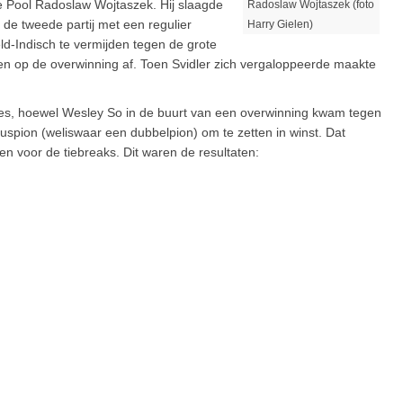
 de Pool Radoslaw Wojtaszek. Hij slaagde
Radoslaw Wojtaszek (foto
 de tweede partij met een regulier
Harry Gielen)
ld-Indisch te vermijden tegen de grote
gen op de overwinning af. Toen Svidler zich vergaloppeerde maakte
ses, hoewel Wesley So in de buurt van een overwinning kwam tegen
luspion (weliswaar een dubbelpion) om te zetten in winst. Dat
 voor de tiebreaks. Dit waren de resultaten: