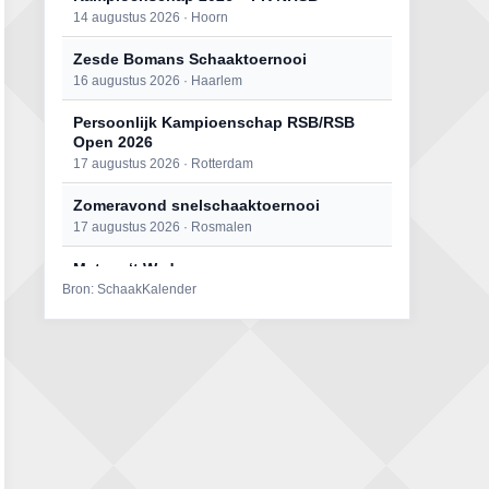
14 augustus 2026 · Hoorn
Zesde Bomans Schaaktoernooi
16 augustus 2026 · Haarlem
Persoonlijk Kampioenschap RSB/RSB
Open 2026
17 augustus 2026 · Rotterdam
Zomeravond snelschaaktoernooi
17 augustus 2026 · Rosmalen
Mat op ‘t Wad
Bron: SchaakKalender
22 augustus 2026 · Den Burg, Texel
Open 6e Senioren-50+ Zomer-
rapidschaaktoernooi
22 augustus 2026 · Udenhout, Gemeente Tilburg
Simultaan The Butcher
22 augustus 2026 · Utrecht
2e Utrechts kroegloperstoernooi