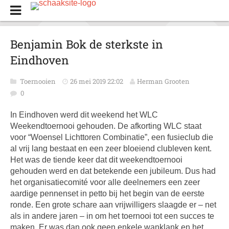
Benjamin Bok de sterkste in
Eindhoven
Toernooien
26 mei 2019 22:02
Herman Grooten
0
In Eindhoven werd dit weekend het WLC
Weekendtoernooi gehouden. De afkorting WLC staat
voor “Woensel Lichttoren Combinatie”, een fusieclub die
al vrij lang bestaat en een zeer bloeiend clubleven kent.
Het was de tiende keer dat dit weekendtoernooi
gehouden werd en dat betekende een jubileum. Dus had
het organisatiecomité voor alle deelnemers een zeer
aardige pennenset in petto bij het begin van de eerste
ronde. Een grote schare aan vrijwilligers slaagde er – net
als in andere jaren – in om het toernooi tot een succes te
maken. Er was dan ook geen enkele wanklank en het