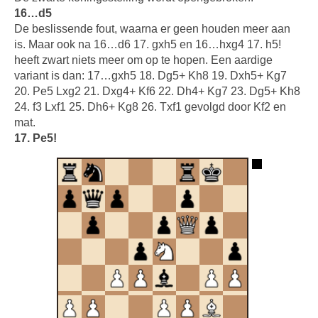
16…d5
De beslissende fout, waarna er geen houden meer aan
is. Maar ook na 16…d6 17. gxh5 en 16…hxg4 17. h5!
heeft zwart niets meer om op te hopen. Een aardige
variant is dan: 17…gxh5 18. Dg5+ Kh8 19. Dxh5+ Kg7
20. Pe5 Lxg2 21. Dxg4+ Kf6 22. Dh4+ Kg7 23. Dg5+ Kh8
24. f3 Lxf1 25. Dh6+ Kg8 26. Txf1 gevolgd door Kf2 en
mat.
17. Pe5!