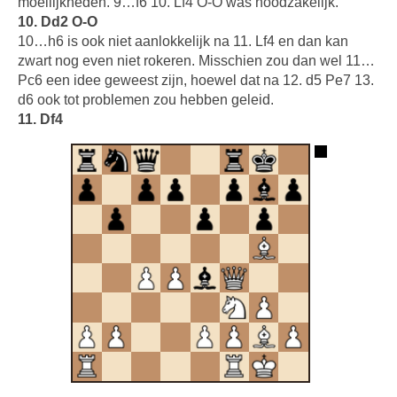
moeilijkheden. 9…f6 10. Lf4 O-O was noodzakelijk.
10. Dd2 O-O
10…h6 is ook niet aanlokkelijk na 11. Lf4 en dan kan
zwart nog even niet rokeren. Misschien zou dan wel 11…
Pc6 een idee geweest zijn, hoewel dat na 12. d5 Pe7 13.
d6 ook tot problemen zou hebben geleid.
11. Df4