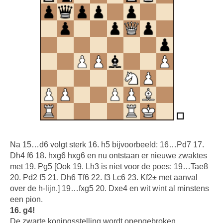
Na 15…d6 volgt sterk 16. h5 bijvoorbeeld: 16…Pd7 17.
Dh4 f6 18. hxg6 hxg6 en nu ontstaan er nieuwe zwaktes
met 19. Pg5 [Ook 19. Lh3 is niet voor de poes: 19…Tae8
20. Pd2 f5 21. Dh6 Tf6 22. f3 Lc6 23. Kf2± met aanval
over de h-lijn.] 19…fxg5 20. Dxe4 en wit wint al minstens
een pion.
16. g4!
De zwarte koningsstelling wordt opengebroken.