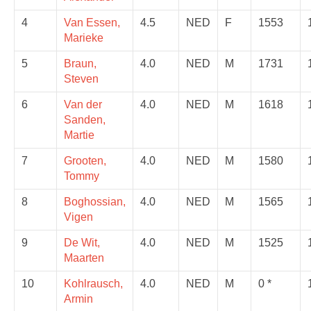
4
Van Essen,
4.5
NED
F
1553
Marieke
5
Braun,
4.0
NED
M
1731
Steven
6
Van der
4.0
NED
M
1618
Sanden,
Martie
7
Grooten,
4.0
NED
M
1580
Tommy
8
Boghossian,
4.0
NED
M
1565
Vigen
9
De Wit,
4.0
NED
M
1525
Maarten
10
Kohlrausch,
4.0
NED
M
0 *
Armin