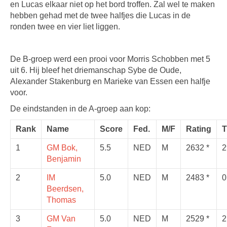
en Lucas elkaar niet op het bord troffen. Zal wel te maken
hebben gehad met de twee halfjes die Lucas in de
ronden twee en vier liet liggen.
De B-groep werd een prooi voor Morris Schobben met 5
uit 6. Hij bleef het driemanschap Sybe de Oude,
Alexander Stakenburg en Marieke van Essen een halfje
voor.
De eindstanden in de A-groep aan kop:
Rank
Name
Score
Fed.
M/F
Rating
1
GM Bok,
5.5
NED
M
2632 *
2
Benjamin
2
IM
5.0
NED
M
2483 *
0
Beerdsen,
Thomas
3
GM Van
5.0
NED
M
2529 *
2