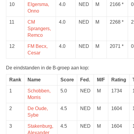
10
Elgersma,
4.0
NED
M
2166 *
0
Onno
11
CM
4.0
NED
M
2268 *
2
Sprangers,
Remco
12
FM Becx,
4.0
NED
M
2071 *
0
Cesar
De eindstanden in de B-groep aan kop:
Rank
Name
Score
Fed.
M/F
Rating
1
Schobben,
5.0
NED
M
1734
Morris
2
De Oude,
4.5
NED
M
1604
Sybe
3
Stakenburg,
4.5
NED
M
1604
Alexander