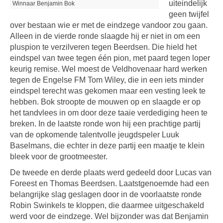
uiteindelijk
Winnaar Benjamin Bok
geen twijfel
over bestaan wie er met de eindzege vandoor zou gaan.
Alleen in de vierde ronde slaagde hij er niet in om een
pluspion te verzilveren tegen Beerdsen. Die hield het
eindspel van twee tegen één pion, met paard tegen loper
keurig remise. Wel moest de Veldhovenaar hard werken
tegen de Engelse FM Tom Wiley, die in een iets minder
eindspel terecht was gekomen maar een vesting leek te
hebben. Bok stroopte de mouwen op en slaagde er op
het tandvlees in om door deze taaie verdediging heen te
breken. In de laatste ronde won hij een prachtige partij
van de opkomende talentvolle jeugdspeler Luuk
Baselmans, die echter in deze partij een maatje te klein
bleek voor de grootmeester.
De tweede en derde plaats werd gedeeld door Lucas van
Foreest en Thomas Beerdsen. Laatstgenoemde had een
belangrijke slag geslagen door in de voorlaatste ronde
Robin Swinkels te kloppen, die daarmee uitgeschakeld
werd voor de eindzege. Wel bijzonder was dat Benjamin