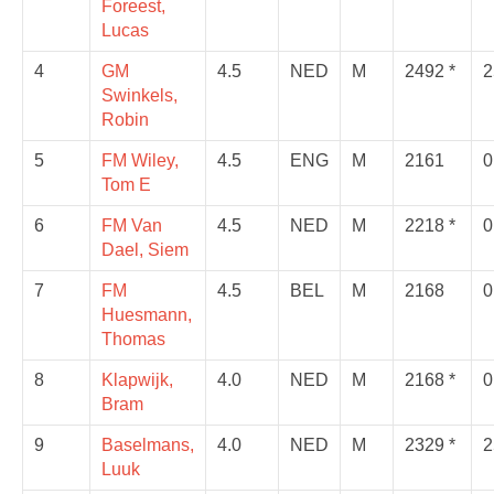
Foreest,
Lucas
4
GM
4.5
NED
M
2492 *
2
Swinkels,
Robin
5
FM Wiley,
4.5
ENG
M
2161
0
Tom E
6
FM Van
4.5
NED
M
2218 *
0
Dael, Siem
7
FM
4.5
BEL
M
2168
0
Huesmann,
Thomas
8
Klapwijk,
4.0
NED
M
2168 *
0
Bram
9
Baselmans,
4.0
NED
M
2329 *
2
Luuk