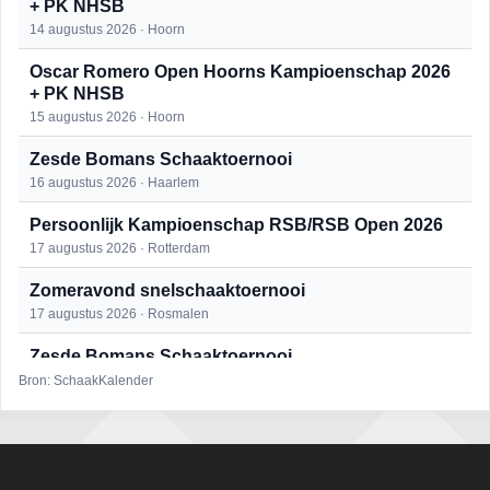
+ PK NHSB
14 augustus 2026 · Hoorn
Oscar Romero Open Hoorns Kampioenschap 2026
+ PK NHSB
15 augustus 2026 · Hoorn
Zesde Bomans Schaaktoernooi
16 augustus 2026 · Haarlem
Persoonlijk Kampioenschap RSB/RSB Open 2026
17 augustus 2026 · Rotterdam
Zomeravond snelschaaktoernooi
17 augustus 2026 · Rosmalen
Zesde Bomans Schaaktoernooi
17 augustus 2026 · Haarlem
Bron: SchaakKalender
Zomeravond snelschaaktoernooi
18 augustus 2026 · Rosmalen
Persoonlijk Kampioenschap RSB/RSB Open 2026