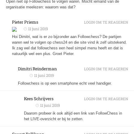
Open niet op Followchess te volgen waren. Mocht iemand van de
organisatie meelezen: waarom was dat?
Pieter Priems
LOGIN OM TE REAGEREN
11 juni 2019
Hoi Dimitri, wat is er zo bijzonder aan Followchess? De partijen
waren wel te volgen op chess24 en die site vind ik zelf uitstekend.
Ik zag wel dat followchess een heel simpel menu heeft en dat is
natuurlijk wel een plus. Groet Pieter.
Dimitri Reinderman
LOGIN OM TE REAGEREN
11 juni 2019
Followchess is op een smartphone echt veel handiger.
Kees Schrijvers
LOGIN OM TE REAGEREN
11 juni 2019
Daarom probeer ik ook altijd een link van FollowChess in
het LIVE-overzicht er bij te zetten.