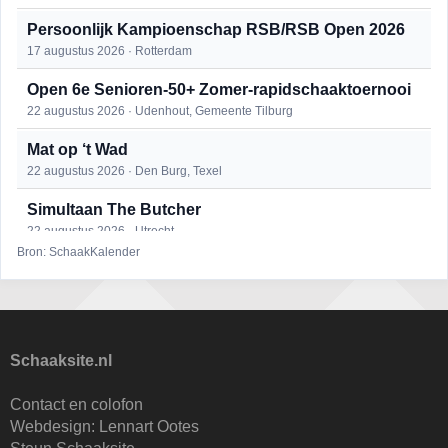
Persoonlijk Kampioenschap RSB/RSB Open 2026
17 augustus 2026 · Rotterdam
Open 6e Senioren-50+ Zomer-rapidschaaktoernooi
22 augustus 2026 · Udenhout, Gemeente Tilburg
Mat op ‘t Wad
22 augustus 2026 · Den Burg, Texel
Simultaan The Butcher
22 augustus 2026 · Utrecht
Bron: SchaakKalender
2e Utrechts kroegloperstoernooi
23 augustus 2026 · Utrecht
Open Eemlandtoernooi 2026
25 augustus 2026 · Bunschoten-Spakenburg
Schaaksite.nl
DSC Girls Night
Contact en colofon
27 augustus 2026 · Delft
Webdesign:
Lennart Ootes